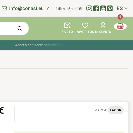
info@conasi.eu
ES
10h a 14h y 16h a 18h
Idioma:
0
5% DTO
FAVORITOS
MI CUENTA
Ahorra en tu compra con los cupones de verano ☀️ ¡Del 27 julio al 9 agosto!
€
MARCA:
LACOR