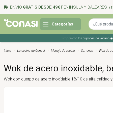
ENVÍO
GRATIS DESDE 49€
PENÍNSULA Y BALEARES
(1
Categorías
Ahorra en tu compra con los cupones de verano ☀️ ¡Del 
Inicio
La cocina de Conasi
Menaje de cocina
Sartenes
Wok de ace
Wok de acero inoxidable, be
Wok con cuerpo de acero inoxidable 18/10 de alta calidad y