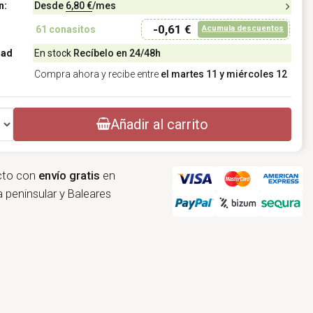
n:
Desde
6,80 €
/mes
-0,61 €
Acumula descuentos
61
conasitos
dad
En stock
Recíbelo en 24/48h
Compra ahora y recibe entre
el martes 11 y miércoles 12
Añadir al carrito
cto con
envío gratis
en
 peninsular y Baleares