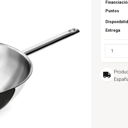
Financiació
Puntos
Disponibili
Entrega
Cantidad
Produ
España