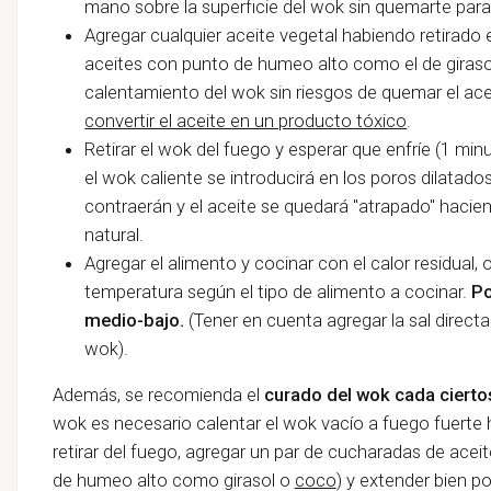
mano sobre la superficie del wok sin quemarte para 
Agregar cualquier aceite vegetal habiendo retirado e
aceites con punto de humeo alto como el de giraso
calentamiento del wok sin riesgos de quemar el a
convertir el aceite en un producto tóxico
.
Retirar el wok del fuego y esperar que enfríe (1 mi
el wok caliente se introducirá en los poros dilatado
contraerán y el aceite se quedará "atrapado" hacie
natural.
Agregar el alimento y cocinar con el calor residual, o
temperatura según el tipo de alimento a cocinar.
Po
medio-bajo.
(Tener en cuenta agregar la sal direct
wok).
Además, se recomienda el
curado del wok cada cierto
wok es necesario calentar el wok vacío a fuego fuerte 
retirar del fuego, agregar un par de cucharadas de ace
de humeo alto como girasol o
coco
) y extender bien por