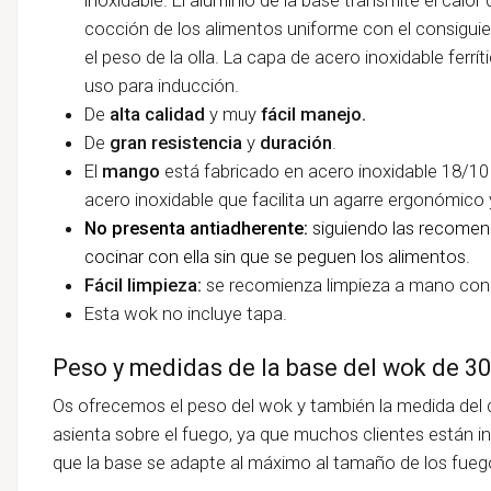
cocción de los alimentos uniforme con el consiguie
el peso de la olla. La capa de acero inoxidable ferr
uso para inducción.
De
alta calidad
y muy
fácil manejo.
De
gran resistencia
y
duración
.
El
mango
está fabricado en acero inoxidable 18/10 
acero inoxidable que facilita un agarre ergonómico
No presenta antiadherente:
siguiendo las recomen
cocinar con ella sin que se peguen los alimentos.
Fácil limpieza:
se recomienza limpieza a mano con 
Esta wok no incluye tapa.
Peso y medidas de la base del wok de 3
Os ofrecemos el peso del wok y también la medida del di
asienta sobre el fuego, ya que muchos clientes están i
que la base se adapte al máximo al tamaño de los fueg