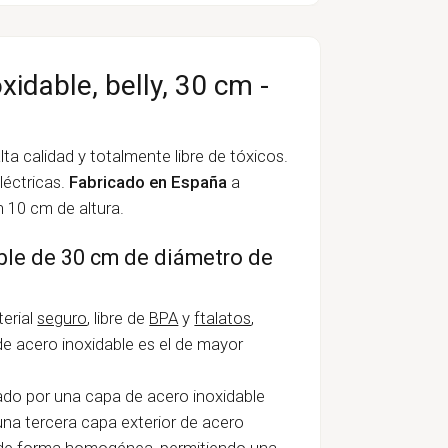
idable, belly, 30 cm -
lta calidad y totalmente libre de tóxicos.
léctricas.
Fabricado en España
a
 10 cm de altura.
able de 30 cm de diámetro de
terial
seguro
, libre de
BPA
y
ftalatos
,
 de acero inoxidable es el de mayor
ado por una capa de acero inoxidable
na tercera capa exterior de acero
lor de forma homogénea, permitiendo una