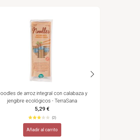
Sazonador de
oodles de arroz integral con calabaza y
jengibre ecológicos - TerraSana
5,29 €
(2)
Añadir al carrito