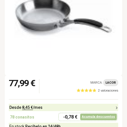
77,99 €
MARCA:
LACOR
2 valoraciones
Desde
8,45 €
/mes
-0,78 €
78
conasitos
Acumula descuentos
En stock
Recíbelo en 24/48h