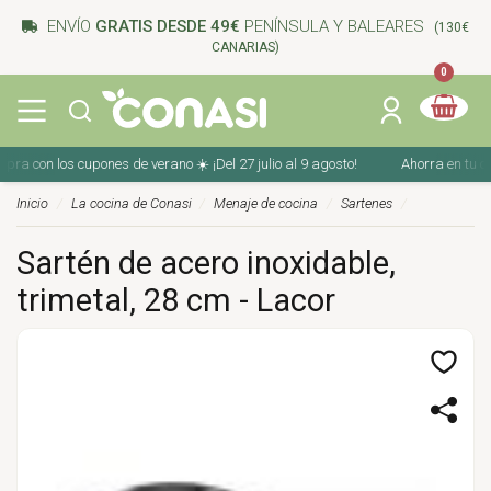
ENVÍO
GRATIS DESDE 49€
PENÍNSULA Y BALEARES
(130€
CANARIAS)
0
con los cupones de verano ☀️ ¡Del 27 julio al 9 agosto!
Ahorra en tu compra
Inicio
La cocina de Conasi
Menaje de cocina
Sartenes
Sartén de acero inoxidable,
trimetal, 28 cm - Lacor