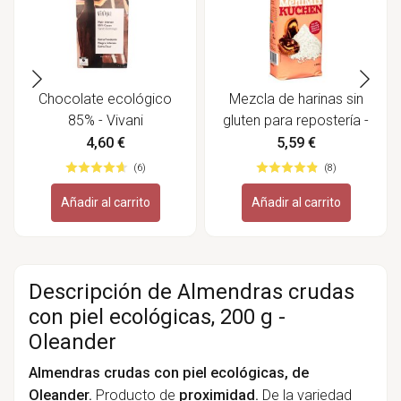
Chocolate ecológico
Mezcla de harinas sin
85% - Vivani
gluten para repostería -
Bauckhof
4,60 €
5,59 €
(6)
(8)
Añadir al carrito
Añadir al carrito
Descripción de Almendras crudas
con piel ecológicas, 200 g -
Oleander
Almendras crudas con piel ecológicas, de
Oleander.
Producto de
proximidad.
De la variedad