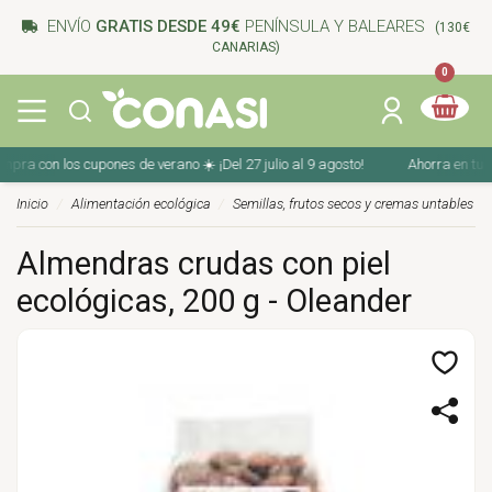
ENVÍO
GRATIS DESDE 49€
PENÍNSULA Y BALEARES
(130€
CANARIAS)
0
a con los cupones de verano ☀️ ¡Del 27 julio al 9 agosto!
Ahorra en tu comp
Inicio
Alimentación ecológica
Semillas, frutos secos y cremas untables
Almendras crudas con piel
ecológicas, 200 g - Oleander