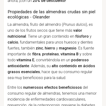
ahora, ¡con un
20% de descuento!
Propiedades de las almendras crudas sin piel
ecológicas - Oleander
La almendra, fruto del almendro (
Prunus dulcis
), es
uno de los frutos secos que tiene más
valor
nutricional
. Tiene un gran contenido en
fósforo
y
calcio
, fundamentales para unos huesos y dientes
fuertes, también
zinc
,
hierro
y
magnesio
. Es fuente
importante de
fibra
,
proteínas
,
vitamina B
y sobre
todo
vitamina E
, convirtiéndola en un
poderoso
antioxidante
. Además, su
alto contenido en ácidos
grasos esenciales
, hace que su consumo regular
sea muy beneficioso para la salud.
Entre los
numerosos efectos beneficiosos
del
consumo regular de almendras, tenemos una menor
incidencia de enfermedades cardiovasculares,
prevención de la osteoporosis, previene la diabetes,