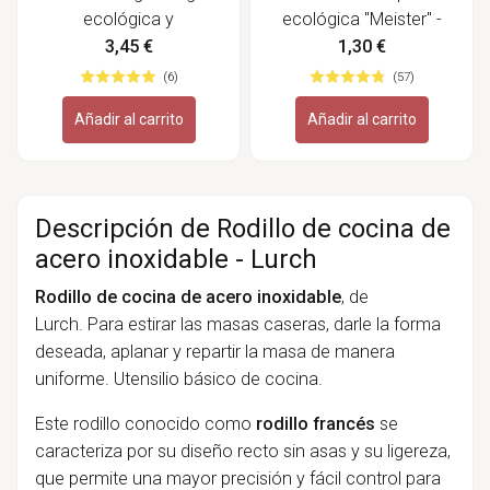
ecológica y
ecológica "Meister" -
biodinámica - Bauckhof
Biovegan
3,45 €
1,30 €
(6)
(57)
Añadir al carrito
Añadir al carrito
Descripción de Rodillo de cocina de
acero inoxidable - Lurch
Rodillo de cocina de acero inoxidable
, de
Lurch. Para estirar las masas caseras, darle la forma
deseada, aplanar y repartir la masa de manera
uniforme. Utensilio básico de cocina.
Este rodillo conocido como
rodillo francés
se
caracteriza por su diseño recto sin asas y su ligereza,
que permite
una mayor precisión y fácil control para