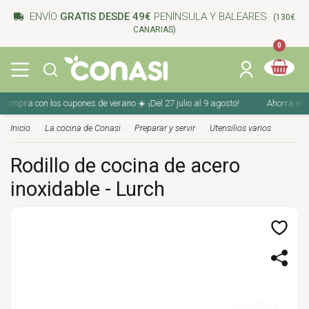
ENVÍO
GRATIS DESDE 49€
PENÍNSULA Y BALEARES
(130€
CANARIAS)
0
ompra con los cupones de verano ☀️ ¡Del 27 julio al 9 agosto!
Ahorra en tu 
Inicio
La cocina de Conasi
Preparar y servir
Utensilios varios
Rodillo de cocina de acero
inoxidable - Lurch