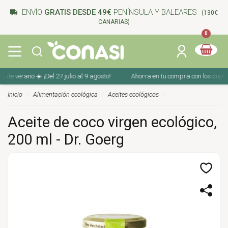
ENVÍO
GRATIS DESDE 49€
PENÍNSULA Y BALEARES
(130€
CANARIAS)
0
rano ☀️ ¡Del 27 julio al 9 agosto!
Ahorra en tu compra con los cupones de v
Inicio
Alimentación ecológica
Aceites ecológicos
Aceite de coco virgen ecológico,
200 ml - Dr. Goerg