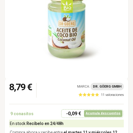
8,79 €
MARCA:
DR. GÖERG GMBH
11 valoraciones
-0,09 €
9
conasitos
Acumula descuentos
En stock
Recíbelo en 24/48h
Compra ahora y recibe entre
el martes 11 y miércoles 12