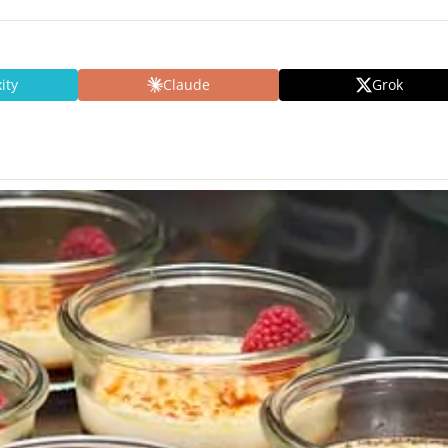
ity
Claude
Grok