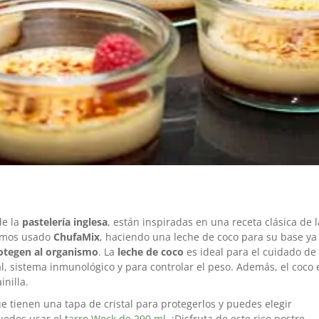
de la
pastelería inglesa
, están inspiradas en una receta clásica de l
hemos usado
ChufaMix
, haciendo una leche de coco para su base ya
otegen al organismo
. La
leche de coco
es ideal para el cuidado de 
al, sistema inmunológico y para controlar el peso. Además, el coco 
nilla.
ue tienen una tapa de cristal para protegerlos y puedes elegir
uedes usar el t
arro Weck de 290 ml
. ¡Disfruta de este rico postre