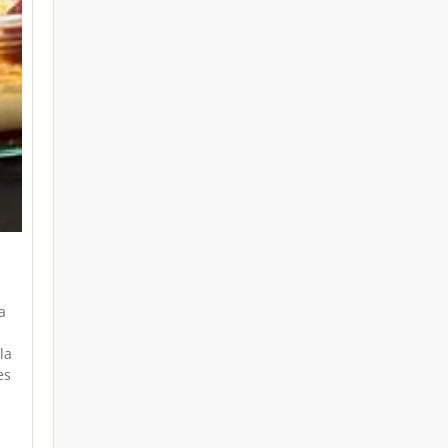
a
la
es