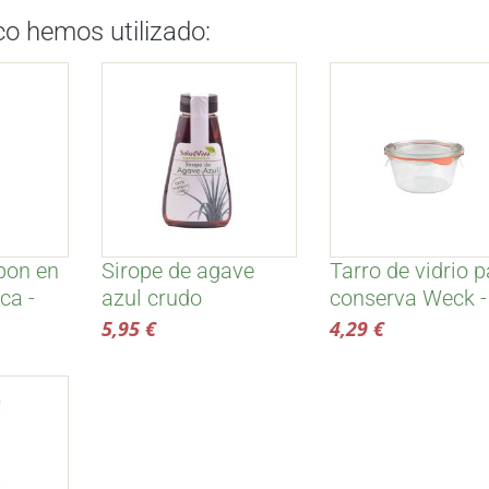
co hemos utilizado:
rbon en
Sirope de agave
Tarro de vidrio p
ca -
azul crudo
conserva Weck -
ecológico - Salud
290 ml
5,95 €
4,29 €
Viva