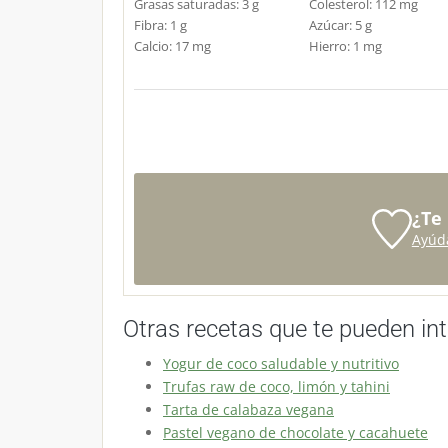
Grasas saturadas:
3
g
Colesterol:
112
mg
Fibra:
1
g
Azúcar:
5
g
Calcio:
17
mg
Hierro:
1
mg
¿Te
Ayúd
Otras recetas que te pueden int
Yogur de coco saludable y nutritivo
Trufas raw de coco, limón y tahini
Tarta de calabaza vegana
Pastel vegano de chocolate y cacahuete