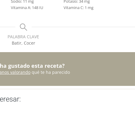
Sodio:
11
mg
Potasio:
34
mg
Vitamina A:
148
IU
Vitamina C:
1
mg
PALABRA CLAVE
Batir, Cocer
 ha gustado esta receta?
anos valorando
qué te ha parecido
eresar: