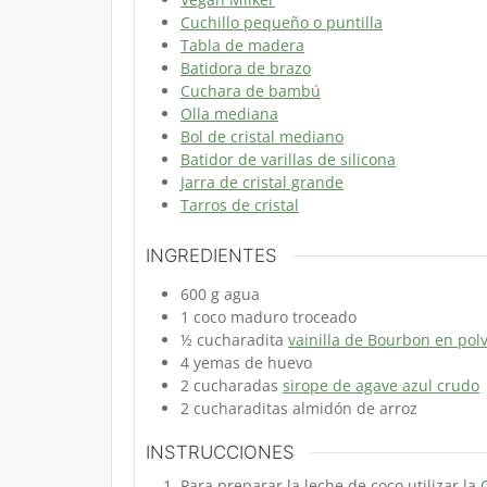
Cuchillo pequeño o puntilla
Tabla de madera
Batidora de brazo
Cuchara de bambú
Olla mediana
Bol de cristal mediano
Batidor de varillas de silicona
Jarra de cristal grande
Tarros de cristal
INGREDIENTES
600
g
agua
1
coco maduro
troceado
½
cucharadita
vainilla de Bourbon en pol
4
yemas de huevo
2
cucharadas
sirope de agave azul crudo
2
cucharaditas
almidón de arroz
INSTRUCCIONES
Para preparar la leche de coco utilizar la