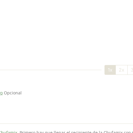
1x
2x
vo
Opcional
Chufamix
. Primero hay que llenar el recipiente de la Chufamix con