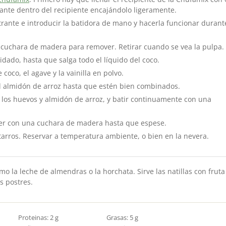
trante dentro del recipiente encajándolo ligeramente.
ltrante e introducir la batidora de mano y hacerla funcionar durant
na cuchara de madera para remover. Retirar cuando se vea la pulpa.
idado, hasta que salga todo el líquido del coco.
 coco, el agave y la vainilla en polvo.
el almidón de arroz hasta que estén bien combinados.
va los huevos y almidón de arroz, y batir continuamente con una
ver con una cuchara de madera hasta que espese.
n tarros. Reservar a temperatura ambiente, o bien en la nevera.
o la leche de almendras o la horchata. Sirve las natillas con fruta
s postres.
Proteinas:
2
g
Grasas:
5
g