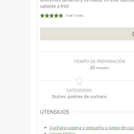
caliente o frío!
5
de 1 voto
TIEMPO DE PREPARACIÓN
m
20
minutos
i
n
u
CATEGORÍAS
t
Dulces: postres de cuchara
o
s
UTENSILIOS
Cuchara sopera y pequeña o juego de cu
Vegan Milker