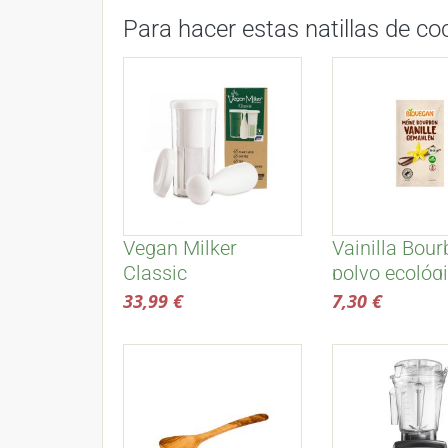
Para hacer estas natillas de co
Vegan Milker
Vainilla Bou
Classic
polvo ecológi
Biovegan
33,99 €
7,30 €