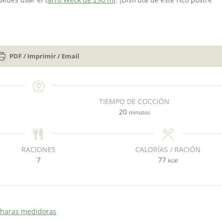
PDF / Imprimir / Email
TIEMPO DE COCCIÓN
m
20
minutos
i
n
u
RACIONES
CALORÍAS / RACIÓN
t
7
77
kcal
o
s
charas medidoras