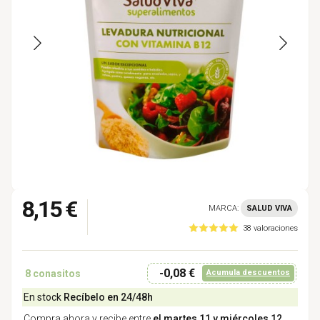
8,15 €
MARCA:
SALUD VIVA
38 valoraciones
-0,08 €
8
conasitos
Acumula descuentos
En stock
Recíbelo en 24/48h
Compra ahora y recibe entre
el martes 11 y miércoles 12