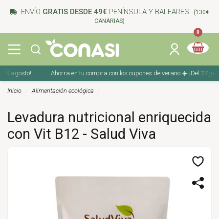
ENVÍO
GRATIS DESDE 49€
PENÍNSULA Y BALEARES
(130€
CANARIAS)
0
Ahorra en tu compra con los cupones de verano ☀️ ¡Del 27 julio al 9 agosto!
Inicio
Alimentación ecológica
Levadura nutricional enriquecida
con Vit B12 - Salud Viva