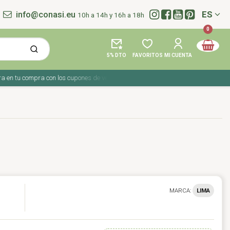
info@conasi.eu
ES
10h a 14h y 16h a 18h
Idioma:
0
5% DTO
FAVORITOS
MI CUENTA
 tu compra con los cupones de verano ☀️ ¡Del 27 julio al 9 agosto!
MARCA:
LIMA