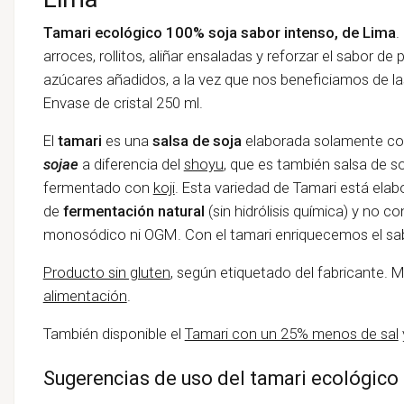
Tamari ecológico 100% soja sabor intenso, de Lima
.
arroces, rollitos, aliñar ensaladas y reforzar el sabor d
azúcares añadidos, a la vez que nos beneficiamos de la
Envase de cristal 250 ml.
El
tamari
es una
salsa de soja
elaborada solamente co
sojae
a diferencia del
shoyu
, que es también salsa de so
fermentado con
koji
. Esta variedad de Tamari está ela
de
fermentación natural
(sin hidrólisis química) y no 
monosódico ni OGM. Con el tamari enriquecemos el sabo
Producto sin gluten
, según etiquetado del fabricante. 
alimentación
.
También disponible el
Tamari con un 25% menos de sal
Sugerencias de uso del tamari ecológico