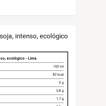
oja, intenso, ecológico
nso, ecológico - Lima
100 ml
82 kcal
0 g
5,8 g
1,7 g