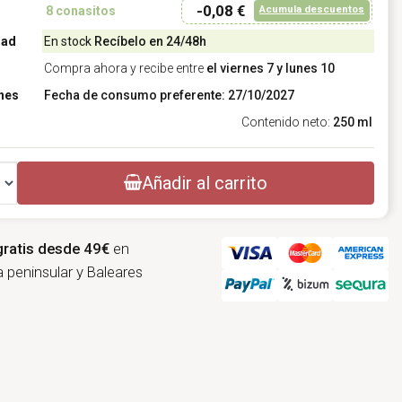
-0,08 €
Acumula descuentos
8
conasitos
dad
En stock
Recíbelo en 24/48h
Compra ahora y recibe entre
el viernes 7 y lunes 10
nes
Fecha de consumo preferente: 27/10/2027
Contenido neto:
250 ml
Añadir al carrito
gratis desde 49€
en
 peninsular y Baleares