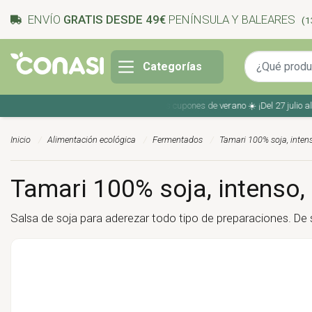
ENVÍO
GRATIS DESDE 49€
PENÍNSULA Y BALEARES
(1
Categorías
Ahorra en tu compra con los cupones de verano ☀️ ¡Del 27 julio al 9 a
Inicio
Alimentación ecológica
Fermentados
Tamari 100% soja, intens
Tamari 100% soja, intenso,
Salsa de soja para aderezar todo tipo de preparaciones. De 