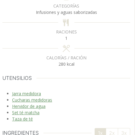
u
u
CATEGORÍAS
t
t
Infusiones y aguas saborizadas
o
o
s
s
RACIONES
1
CALORÍAS / RACIÓN
280
kcal
UTENSILIOS
Jarra medidora
Cucharas medidoras
Hervidor de agua
Set té matcha
Taza de té
INGREDIENTES
1x
2x
3x