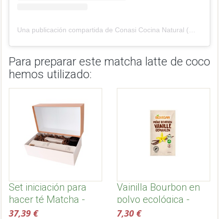
Una publicación compartida de Conasi Cocina Natural (@conasicocina)
Para preparar este matcha latte de coco
hemos utilizado:
Set iniciación para
Vainilla Bourbon en
hacer té Matcha -
polvo ecológica -
Matcha & Co
Biovegan
37,39 €
7,30 €