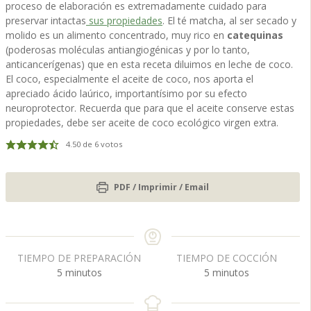
proceso de elaboración es extremadamente cuidado para
preservar intactas
sus propiedades
. El té matcha, al ser secado y
molido es un alimento concentrado, muy rico en
catequinas
(poderosas moléculas antiangiogénicas y por lo tanto,
anticancerígenas) que en esta receta diluimos en leche de coco.
El coco, especialmente el aceite de coco, nos aporta el
apreciado ácido laúrico, importantísimo por su efecto
neuroprotector. Recuerda que para que el aceite conserve estas
propiedades, debe ser aceite de coco ecológico virgen extra.
4.50
de
6
votos
PDF / Imprimir / Email
TIEMPO DE PREPARACIÓN
TIEMPO DE COCCIÓN
m
m
5
minutos
5
minutos
i
i
n
n