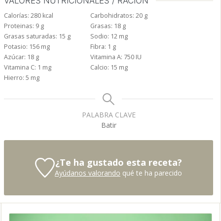
VALORES NUTRICIONALES / RACIÓN
Calorías:
280
kcal
Carbohidratos:
20
g
Proteinas:
9
g
Grasas:
18
g
Grasas saturadas:
15
g
Sodio:
12
mg
Potasio:
156
mg
Fibra:
1
g
Azúcar:
18
g
Vitamina A:
750
IU
Vitamina C:
1
mg
Calcio:
15
mg
Hierro:
5
mg
PALABRA CLAVE
Batir
¿Te ha gustado esta receta?
Ayúdanos valorando
qué te ha parecido