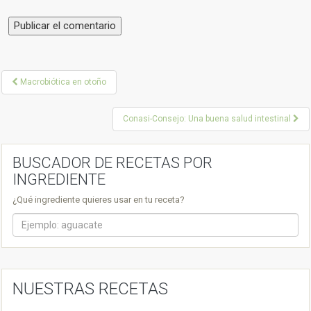
P
Macrobiótica en otoño
o
Conasi-Consejo: Una buena salud intestinal
s
t
BUSCADOR DE RECETAS POR
n
INGREDIENTE
a
¿Qué ingrediente quieres usar en tu receta?
v
i
g
a
NUESTRAS RECETAS
t