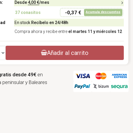
n:
Desde
4,00 €
/mes
-0,37 €
Acumula descuentos
37
conasitos
dad
En stock
Recíbelo en 24/48h
Compra ahora y recibe entre
el martes 11 y miércoles 12
Añadir al carrito
gratis desde 49€
en
 peninsular y Baleares