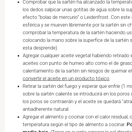
Comprobar que la sartén ha alcanzado la temperatu
los dedos salpicar unas gotitas de agua sobre la sup
efecto "bolas de mercurio" o Leidenfrost. Con este
esférica y se mueven libremente por la sartén sin 
comprobar la temperatura de la sartén haciendo u
colocando la mano sobre la superfice de la sartén s
esta desprende).
Agregar cualquier aceite vegetal habiendo retirado e
aceites con punto de humeo alto como el de giraso
calentamiento de la sartén sin riesgos de quemar 
convertir el aceite en un producto tóxico
.
Retirar la sartén del fuego y esperar que enfríe (1
sobre la sartén caliente se introducirá en los poros 
los poros se contraerán y el aceite se quedará "atr
antiadherente natural.
Agregar el alimento y cocinar con el calor residual, o
temperatura según el tipo de alimento a cocinar.
Po
medio-bajo.
(Tener en cuenta agregar la sal direct