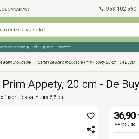
953 102 560
30€ CANARIAS)
e verano ☀️ ¡Del 27 julio al 9 agosto!
e acero inoxidable
Sartén de acero inoxidable, Prim Appety, 20 cm - De Buyer
 Prim Appety, 20 cm - De Bu
fusor tricapa. Altura 5,5 cm.
36,90 
IVA incluído