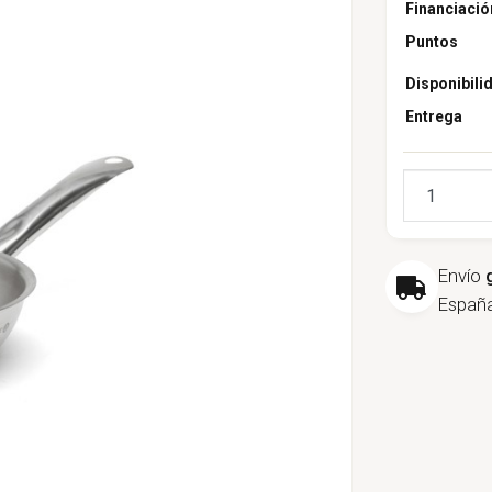
Financiació
Puntos
Disponibili
Entrega
Cantidad
Envío
España