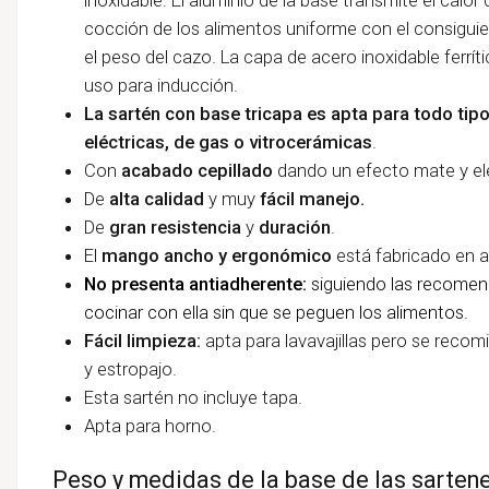
cocción de los alimentos uniforme con el consiguie
el peso del cazo. La capa de acero inoxidable ferrí
uso para inducción.
La sartén con base tricapa es apta para todo tip
eléctricas, de gas o vitrocerámicas
.
Con
acabado cepillado
dando un efecto mate y el
De
alta calidad
y muy
fácil manejo.
De
gran resistencia
y
duración
.
El
mango ancho y ergonómico
está fabricado en a
No presenta antiadherente:
siguiendo las recomen
cocinar con ella sin que se peguen los alimentos.
Fácil limpieza:
apta para lavavajillas pero se reco
y estropajo.
Esta sartén no incluye tapa.
Apta para horno.
Peso y medidas de la base de las sarten