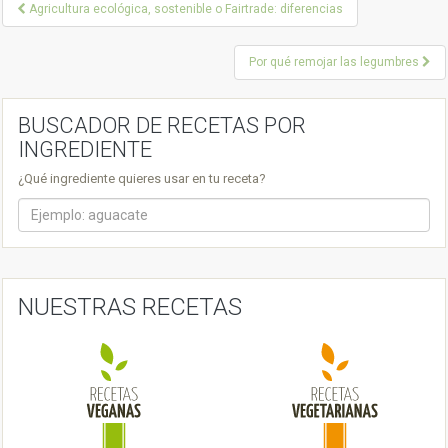
P
Agricultura ecológica, sostenible o Fairtrade: diferencias
o
Por qué remojar las legumbres
s
t
BUSCADOR DE RECETAS POR
n
INGREDIENTE
a
¿Qué ingrediente quieres usar en tu receta?
v
i
g
a
NUESTRAS RECETAS
t
i
o
n