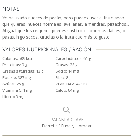
NOTAS
Yo he usado nueces de pecán, pero puedes usar el fruto seco
que quieras, nueces normales, avellanas, almendras, pistachos...
Al igual que los orejones puedes sustituirlos por más dátiles, o
pasas, higo secos, ciruelas o la fruta que más te guste.
VALORES NUTRICIONALES / RACIÓN
Calorías:
509
kcal
Carbohidratos:
61
g
Proteinas:
9
g
Grasas:
28
g
Grasas saturadas:
12
g
Sodio:
14
mg
Potasio:
387
mg
Fibra:
8
g
Azúcar:
25
g
Vitamina A:
423
IU
Vitamina C:
1
mg
Calcio:
84
mg
Hierro:
3
mg
PALABRA CLAVE
Derretir / Fundir, Hornear