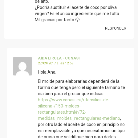
de alto.
¿Podría sustituir el aceite de coco por oliva
virgen? Es el único ingrediente que me falta
Mil gracias por tanto 🙂
RESPONDER
AÏDA LIROLA - CONASI
27/09/2017 a las 12:59
Hola Ana,
El molde para elaborarlas dependerá de la
forma que tenga pero el siguiente tamaño te
iría bien para el grosor que indicas
https://www.conasi.eu/utensilios-de-
silicona-/150-moldes-
rectangulares.html#/72-
medidas_moldes_rectangulares-mediano
,
por otro lado el aceite de coco en principio no
es reemplazable ya que necesitamos un tipo
de grasa que solidifique bien para darles