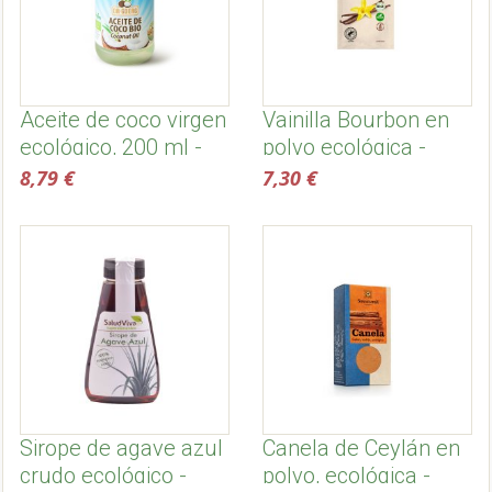
Aceite de coco virgen
Vainilla Bourbon en
ecológico, 200 ml -
polvo ecológica -
Dr. Goerg
Biovegan
8,79 €
7,30 €
Sirope de agave azul
Canela de Ceylán en
crudo ecológico -
polvo, ecológica -