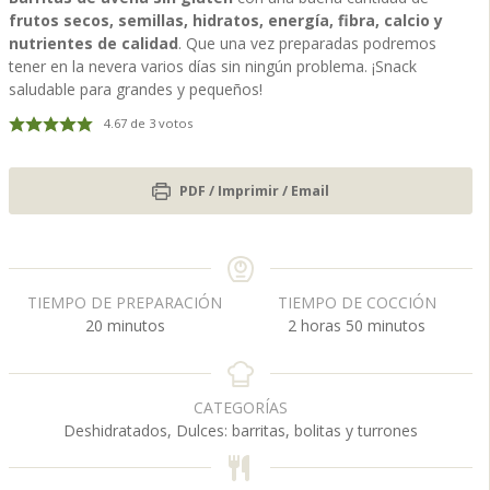
frutos secos, semillas, hidratos, energía, fibra, calcio y
nutrientes de calidad
. Que una vez preparadas podremos
tener en la nevera varios días sin ningún problema. ¡Snack
saludable para grandes y pequeños!
4.67
de
3
votos
PDF / Imprimir / Email
TIEMPO DE PREPARACIÓN
TIEMPO DE COCCIÓN
m
h
m
20
minutos
2
horas
50
minutos
i
o
i
n
r
n
u
a
u
CATEGORÍAS
t
s
t
Deshidratados, Dulces: barritas, bolitas y turrones
o
o
s
s