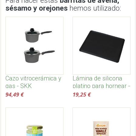
Para hacer estas
barritas de avena,
sésamo y orejones
hemos utilizado:
Cazo vitrocerámica y
Lámina de silicona
gas - SKK
platino para hornear -
Lurch
94,49 €
19,25 €