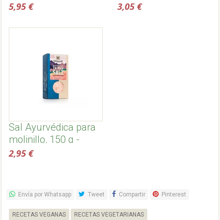
Salud Viva
Sonnentor
5,95 €
3,05 €
Sal Ayurvédica para
molinillo, 150 g -
Sonnentor
2,95 €
Envía por Whatsapp
Tweet
Compartir
Pinterest
RECETAS VEGANAS
RECETAS VEGETARIANAS