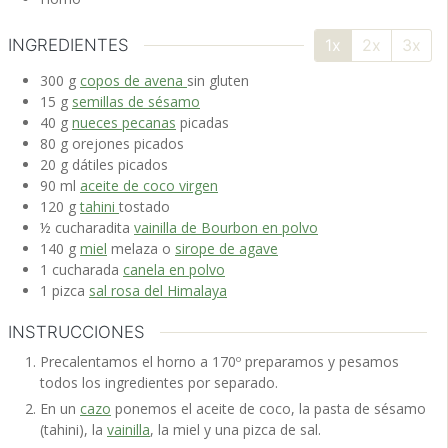
INGREDIENTES
1x
2x
3x
300
g
copos de avena
sin gluten
15
g
semillas de sésamo
40
g
nueces pecanas
picadas
80
g
orejones
picados
20
g
dátiles
picados
90
ml
aceite de coco virgen
120
g
tahini
tostado
½
cucharadita
vainilla de Bourbon en polvo
140
g
miel
melaza o
sirope de agave
1
cucharada
canela en polvo
1
pizca
sal rosa del Himalaya
INSTRUCCIONES
Precalentamos el horno a 170º preparamos y pesamos
todos los ingredientes por separado.
En un
cazo
ponemos el aceite de coco, la pasta de sésamo
(tahini), la
vainilla
, la miel y una pizca de sal.