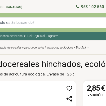
953 102 560
30€ CANARIAS)
 de verano ☀️ ¡Del 27 julio al 9 agosto!
ezcla de cereales y pseudocereales hinchados, ecológicos - Eco Salim
docereales hinchados, ecoló
s de agricultura ecológica. Envase de 125 g.
2,85 €
IVA incluído