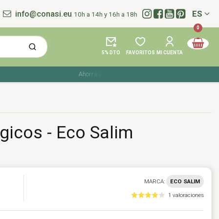
info@conasi.eu
ES
10h a 14h y 16h a 18h
Idioma:
0
5% DTO
FAVORITOS
MI CUENTA
Ahorra en tu compra con los cupones de verano ☀️ ¡Del 27
gicos - Eco Salim
MARCA:
ECO SALIM
1 valoraciones