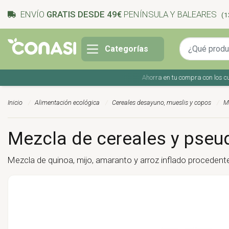
ENVÍO
GRATIS DESDE 49€
PENÍNSULA Y BALEARES
(1
Categorías
Ahorra en tu compra con los cupones
Inicio
Alimentación ecológica
Cereales desayuno, mueslis y copos
M
Mezcla de cereales y pseu
Mezcla de quinoa, mijo, amaranto y arroz inflado procedente