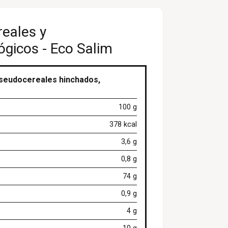
reales y
ógicos - Eco Salim
pseudocereales hinchados,
100 g
378 kcal
3,6 g
0,8 g
74 g
0,9 g
4 g