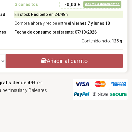
-0,03 €
Acumula descuentos
3
conasitos
dad
En stock
Recíbelo en 24/48h
Compra ahora y recibe entre
el viernes 7 y lunes 10
nes
Fecha de consumo preferente: 07/10/2026
Contenido neto:
125 g
Añadir al carrito
gratis desde 49€
en
 peninsular y Baleares