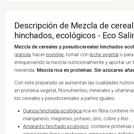
Descripción de Mezcla de cerea
hinchados, ecológicos - Eco Sal
Mezcla de cereales y pseudocereales hinchados ecol
granola
, hacer
porridge
, tomar con
leche vegetal
o para
enriqueciendo la mezcla nutricionalmente y aportar un 
merienda.
Mezcla rica en proteínas. Sin azúcares aña
Con este preparado se aumentan las cualidades nutric
en proteína vegetal, fitonutrientes, minerales y vitamin
los cereales y pseudocereales a partes iguales:
Quinoa hinchada ecológica
:rica en fibra contiene m
manganeso, magnesio, potasio, zinc, cobre y litio.
Amaranto hinchado ecológico
: contiene proteínas d
aminoácido lisina y metionina, aminoácidos deficitar