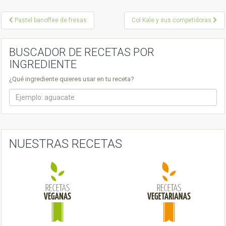
P
Pastel banoffee de fresas
Col Kale y sus competidoras
o
s
BUSCADOR DE RECETAS POR
INGREDIENTE
t
¿Qué ingrediente quieres usar en tu receta?
n
a
v
i
NUESTRAS RECETAS
g
a
t
i
o