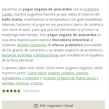
Hacemos un
yogur vegano de anacardos
con la
yogurtera
Luvele
, nuestra yogurtera favorita ya que utiliza el sistema del
baño maría,
manteniendo la temperatura con gran estabilidad.
Además, hacemos el yogur en sus preciosos tarros de cerámica
con cierre al vacío, para que una vez terminado el proceso se
mantenga más tiempo. Este
yogur vegano de anacardos
es
una obra maestra para nuestra
microbiota intestinal
al
contener
almidón resistente
de
efecto prebiótico
procedente
de los granos de sarraceno y un amplio espectro de probióticos,
bacterias acidófilas y bifidobacterias
que restablecen el equilibrio
de la flora intestinal.
Si quieres saber más sobre cómo hacer yogures veganos, visita
nuestros posts:
Cómo hacer yogures veganos caseros:
ingredientes y métodos
y
Yogures veganos de frutos secos y
semillas: técnicas y trucos
.
5
de
3
votos
PDF / Imprimir / Email