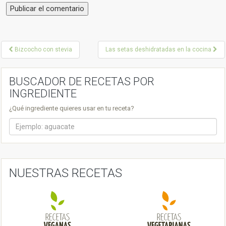
P
Bizcocho con stevia
Las setas deshidratadas en la cocina
o
s
BUSCADOR DE RECETAS POR
INGREDIENTE
t
¿Qué ingrediente quieres usar en tu receta?
n
a
v
i
NUESTRAS RECETAS
g
a
t