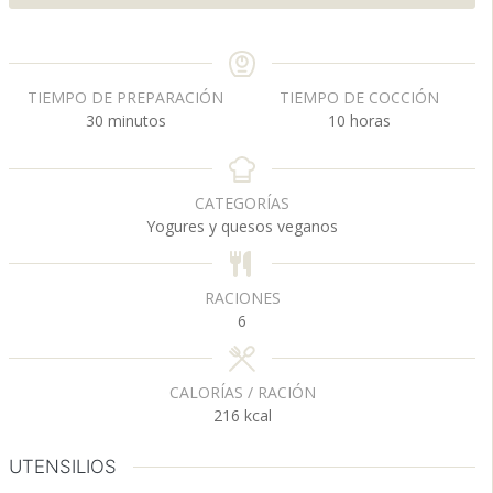
TIEMPO DE PREPARACIÓN
TIEMPO DE COCCIÓN
m
h
30
minutos
10
horas
i
o
n
r
u
a
CATEGORÍAS
t
s
Yogures y quesos veganos
o
s
RACIONES
6
CALORÍAS / RACIÓN
216
kcal
UTENSILIOS