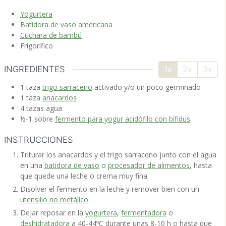
Yogurtera
Batidora de vaso americana
Cuchara de bambú
Frigorífico
INGREDIENTES
1x
2x
3x
1
taza
trigo sarraceno
activado y/o un poco germinado
1
taza
anacardos
4
tazas
agua
½-1
sobre
fermento para yogur acidófilo con bífidus
INSTRUCCIONES
Triturar los anacardos y el trigo sarraceno junto con el agua
en una
batidora de vaso
o
procesador de alimentos
, hasta
que quede una leche o crema muy fina.
Disolver el fermento en la leche y remover bien con un
utensilio no metálico
.
Dejar reposar en la
yogurtera
,
fermentadora
o
deshidratadora
a 40-44ºC durante unas 8-10 h o hasta que