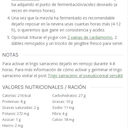
ha adquirido el punto de fermentación/acidez deseado (a
veces en menos horas).
Una vez que la mezcla ha fermentado es recomendable
dejarlo reposar en la nevera unas cuantas horas más (4-12
h), si queremos que gane en consistencia y acidez.
Opcional: triturar el yogur con
2 vainas de cardamomo
, 2
dátiles remojados y un trocito de jengibre fresco para servir.
NOTAS
Para activar el trigo sarraceno dejarlo en remojo durante 4-8
horas. Para más información de cómo activar y germinar el trigo
sarraceno visitar el post
Trigo sarraceno: el pseudocereal versátil
.
VALORES NUTRICIONALES / RACIÓN
Calorías:
216
kcal
Carbohidratos:
27
g
Proteinas:
8
g
Grasas:
10
g
Grasas saturadas:
2
g
Sodio:
11
mg
Potasio:
272
mg
Fibra:
4
g
Azúcar:
1
g
Calcio:
18
mg
Hierro:
2
mg