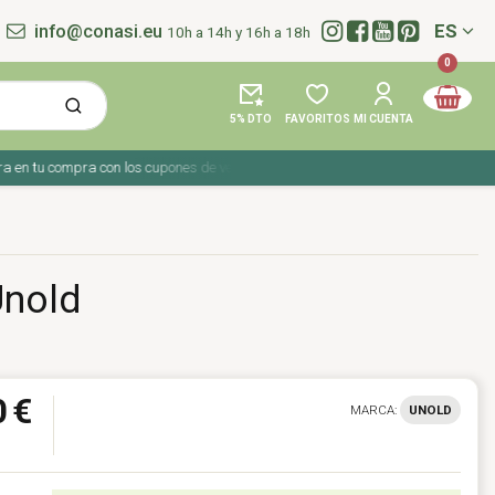
info@conasi.eu
ES
10h a 14h y 16h a 18h
Idioma:
0
5% DTO
FAVORITOS
MI CUENTA
n tu compra con los cupones de verano ☀️ ¡Del 27 julio al 9 agosto!
Unold
 €
MARCA:
UNOLD