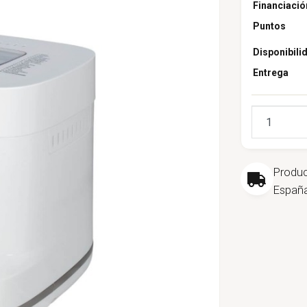
Financiació
Puntos
Disponibili
Entrega
Cantidad
Produ
España