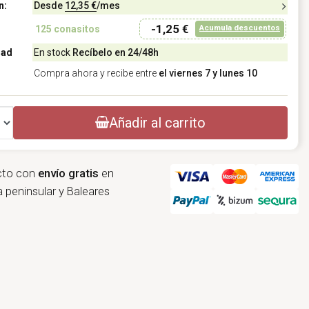
n:
Desde
12,35 €
/mes
-1,25 €
Acumula descuentos
125
conasitos
dad
En stock
Recíbelo en 24/48h
Compra ahora y recibe entre
el viernes 7 y lunes 10
Añadir al carrito
cto con
envío gratis
en
 peninsular y Baleares