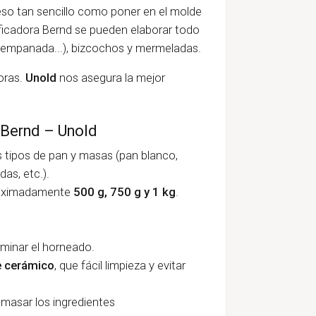
eso tan sencillo como poner en el molde
ificadora Bernd se pueden elaborar todo
, empanada...), bizcochos y mermeladas.
oras.
Unold
nos asegura la mejor
 Bernd – Unold
s tipos de pan y masas (pan blanco,
das, etc.).
oximadamente
500 g,
750 g y
1 kg
.
minar el horneado.
e cerámico
, que fácil limpieza y evitar
masar los ingredientes