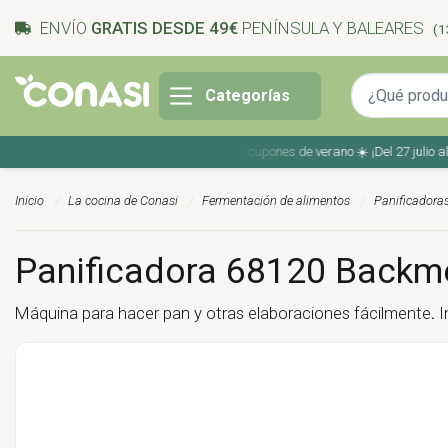
ENVÍO
GRATIS DESDE 49€
PENÍNSULA Y BALEARES
(1
Categorías
Ahorra en tu compra con los cupones de verano ☀️ ¡Del 27 julio al 9 
Inicio
La cocina de Conasi
Fermentación de alimentos
Panificadora
Panificadora 68120 Backmei
Máquina para hacer pan y otras elaboraciones fácilmente
.
I