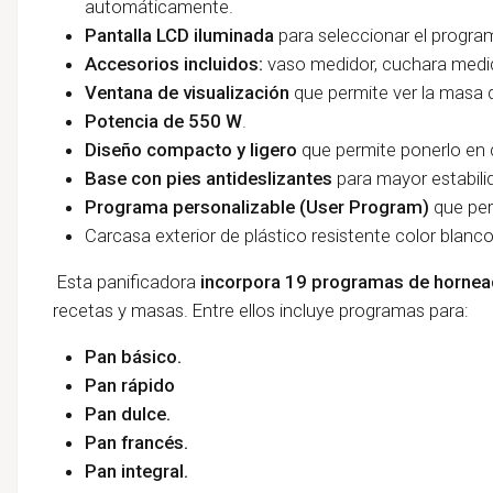
automáticamente.
Pantalla LCD iluminada
para seleccionar el program
Accesorios incluidos:
vaso medidor, cuchara medid
Ventana de visualización
que permite ver la masa d
Potencia de 550 W
.
Diseño compacto y ligero
que permite ponerlo en c
Base con pies antideslizantes
para mayor estabili
Programa personalizable (User Program)
que per
Carcasa exterior de plástico resistente color blanco
Esta panificadora
incorpora 19 programas de horne
recetas y masas. Entre ellos incluye programas para:
Pan básico.
Pan rápido
Pan dulce.
Pan francés.
Pan integral.