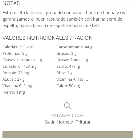
NOTAS
Esta receta la hemos probado con varios tipos de harina y os
garantizamos el buen resultado también con harina semi de
espelta, harina blanca de espelta y harina de teff.
VALORES NUTRICIONALES / RACIÓN
Calorías:
233
kcal
Carbohidratos:
44
g
Proteinas:
5
g
Grasas:
3
g
Grasas saturadas:
1
g
Grasas Trans:
1
g
Colesterol:
123
mg
Sodio:
47
mg
Potasio:
73
mg
Fibra:
2
g
Azúcar:
27
g
Vitamina A:
185
IU
Vitamina C:
2
mg
Calcio:
50
mg
Hierro:
1
mg
PALABRA CLAVE
Batir, Hornear, Triturar