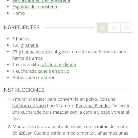
Rejilla para enfriar repostería
Espátula de repostería
Horno
INGREDIENTES
1x
2x
3x
3
huevos
125
g
panela
75
g
harina de arroz
al gusto, en este caso hemos usado
harina de arroz
1
cucharadita
ralladura de limón
1
cucharada
canela en polvo
Gotas
zumo de limón
INSTRUCCIONES
Triturar el azúcar para convertirla en polvo, con una
batidora de vaso
tipo Vitamix o
Personal Blender
. Reservar
una cucharada para mezclar con la canela y espolvorear al
final.
Montar las claras a punto de nieve, con la mitad del resto
de azúcar. Cuando estén a medio montar, añadimos unas