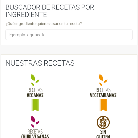
n
BUSCADOR DE RECETAS POR
INGREDIENTE
a
v
¿Qué ingrediente quieres usar en tu receta?
i
g
a
NUESTRAS RECETAS
t
i
o
n