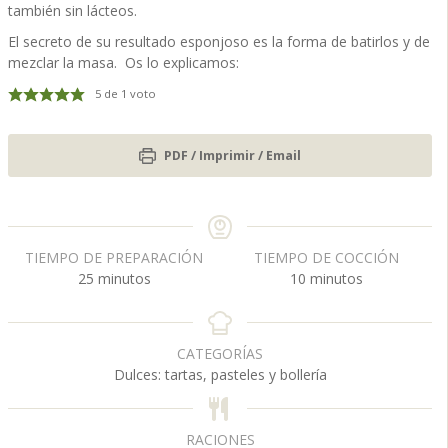
también sin lácteos.
El secreto de su resultado esponjoso es la forma de batirlos y de
mezclar la masa. Os lo explicamos:
5
de 1 voto
PDF / Imprimir / Email
TIEMPO DE PREPARACIÓN
TIEMPO DE COCCIÓN
m
m
25
minutos
10
minutos
i
i
n
n
u
u
CATEGORÍAS
t
t
Dulces: tartas, pasteles y bollería
o
o
s
s
RACIONES