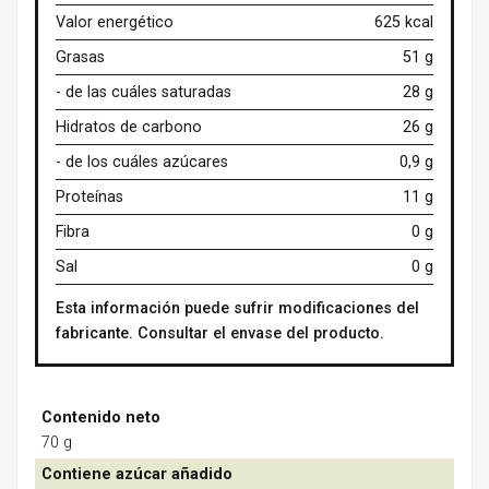
Valor energético
625 kcal
Grasas
51 g
- de las cuáles saturadas
28 g
Hidratos de carbono
26 g
- de los cuáles azúcares
0,9 g
Proteínas
11 g
Fibra
0 g
Sal
0 g
Esta información puede sufrir modificaciones del
fabricante. Consultar el envase del producto.
Contenido neto
70 g
Contiene azúcar añadido