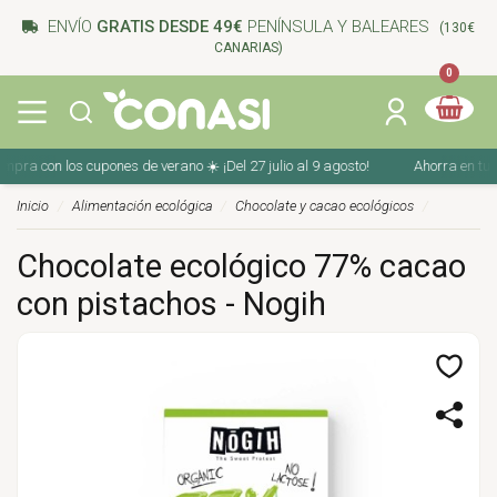
ENVÍO
GRATIS DESDE 49€
PENÍNSULA Y BALEARES
(130€
CANARIAS)
0
a con los cupones de verano ☀️ ¡Del 27 julio al 9 agosto!
Ahorra en tu comp
Inicio
Alimentación ecológica
Chocolate y cacao ecológicos
Chocolate ecológico 77% cacao
con pistachos - Nogih