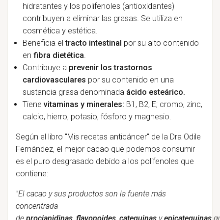
hidratantes y los polifenoles (antioxidantes)
contribuyen a eliminar las grasas. Se utiliza en
cosmética y estética.
Beneficia el
tracto intestinal
por su alto contenido
en
fibra dietética
.
Contribuye a
prevenir los trastornos
cardiovasculares
por su contenido en una
sustancia grasa denominada
ácido esteárico.
Tiene
vitaminas y minerales:
B1, B2, E; cromo, zinc,
calcio, hierro, potasio, fósforo y magnesio.
Según el libro "Mis recetas anticáncer" de la Dra Odile
Fernández, el mejor cacao que podemos consumir
es el puro desgrasado debido a los polifenoles que
contiene:
"El cacao y sus productos son la fuente más
concentrada
de
procianidinas
,
flavonoides
,
catequinas
y
epicatequinas
q