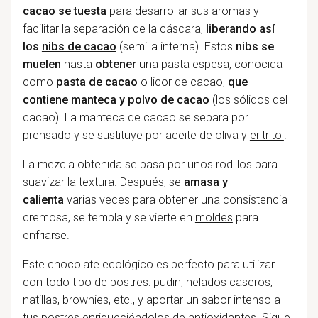
cacao se tuesta
para desarrollar sus aromas y
facilitar la separación de la cáscara,
liberando así
los
nibs de cacao
(semilla interna). Estos
nibs se
muelen
hasta
obtener
una pasta espesa, conocida
como
pasta de cacao
o licor de cacao,
que
contiene manteca y polvo de cacao
(los sólidos del
cacao). La manteca de cacao se separa por
prensado y se sustituye por aceite de oliva y
eritritol
.
La mezcla obtenida se pasa por unos rodillos para
suavizar la textura. Después, se
amasa y
calienta
varias veces para obtener una consistencia
cremosa, se templa y se vierte en
moldes
para
enfriarse.
Este chocolate ecológico es perfecto para utilizar
con todo tipo de postres: pudin, helados caseros,
natillas, brownies, etc., y aportar un sabor intenso a
tus postres enriqueciéndolos de antioxidantes. Sigue