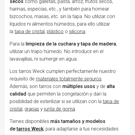
secos
como
galletas,
pasta, arroz, frutos secos,
harinas, especias, etc., y también para hornear
bizcochos, masas, etc. sin la tapa. No utilizar con
líquidos ni alimentos húmedos, para ello utilizar
la
tapa de cristal
,
plástico
o
silicona
.
Para la
limpieza de la cuchara y tapa de madera
,
utilizar un trapo húmedo. No introducir en el
lavavajillas, ni sumergir en agua.
Los tarros Weck
cumplen perfectamente nuestro
requisito de
materiales totalmente seguros
.
Además,
son tarros con
múltiples usos
y de
alta
calidad
que permiten la congelación y dan la
posibilidad de esterilizar s
i se utilizan con la
tapa de
cristal
,
grapas
y
junta de goma
.
Tienes disponibles
más tamaños y modelos
de
tarros Weck
, para adaptarse a tus necesidades.