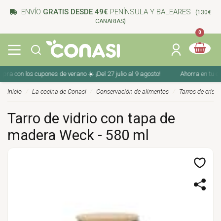
ENVÍO
GRATIS DESDE 49€
PENÍNSULA Y BALEARES
(130€
CANARIAS)
0
con los cupones de verano ☀️ ¡Del 27 julio al 9 agosto!
Ahorra en tu compra
Inicio
La cocina de Conasi
Conservación de alimentos
Tarros de crista
Tarro de vidrio con tapa de
madera Weck - 580 ml