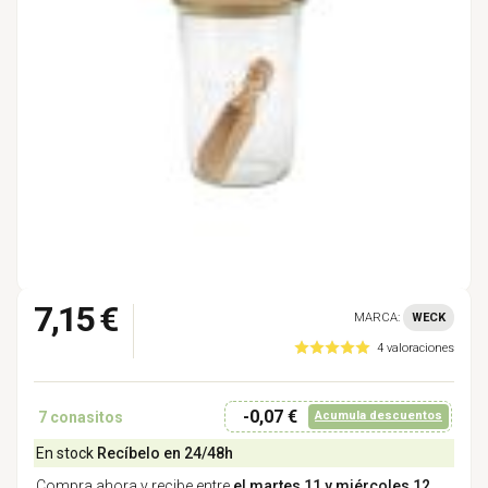
7,15 €
MARCA:
WECK
4 valoraciones
-0,07 €
7
conasitos
Acumula descuentos
En stock
Recíbelo en 24/48h
Compra ahora y recibe entre
el martes 11 y miércoles 12