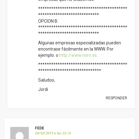
*****************************************
****************************
OPCION B:
*****************************************
****************************
Algunas empresas especializadas pueden
encontrase fácilmente en la WWW. Por
ejemplo: o
http://www.norn.es
.
*****************************************
*****************************
Saludos,
Jordi
RESPONDER
FEDE
24/02/2019 a las 22:14