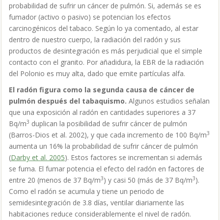
probabilidad de sufrir un cáncer de pulmón. Si, además se es
fumador (activo o pasivo) se potencian los efectos
carcinogénicos del tabaco. Según lo ya comentado, al estar
dentro de nuestro cuerpo, la radiación del radón y sus
productos de desintegración es más perjudicial que el simple
contacto con el granito. Por añadidura, la EBR de la radiación
del Polonio es muy alta, dado que emite partículas alfa.
El radón figura como la segunda causa de cáncer de
pulmón después del tabaquismo.
Algunos estudios señalan
que una exposición al radón en cantidades superiores a 37
3
Bq/m
duplican la posibilidad de sufrir cáncer de pulmón
3
(Barros-Dios et al. 2002), y que cada incremento de 100 Bq/m
aumenta un 16% la probabilidad de sufrir cáncer de pulmón
(
Darby et al. 2005
). Estos factores se incrementan si además
se fuma. El fumar potencia el efecto del radón en factores de
3
3
entre 20 (menos de 37 Bq/m
) y casi 50 (más de 37 Bq/m
).
Como el radón se acumula y tiene un periodo de
semidesintegración de 3.8 días, ventilar diariamente las
habitaciones reduce considerablemente el nivel de radón.