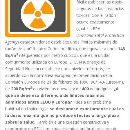
fácil establecer las dosis
seguras de las sustancias
tóxicas. Con el radón
ocurre exactamente
igual. La EPA
(
Environmental Protection
Agency
) estadounidense establece unos límites máximos de
radón de 4 pCi/L (pico Curios por litro), que equivale a unos
148
3
Bq/m
(Bequerelios por metro cúbico), que es la unidad
comúnmente utilizada en Europa. El CSN (Consejo de
Seguridad Nuclear) establece unos niveles máximos, de
acuerdo con la normativa europea (recomendación de la
Comisión Europea de 21 de febrero de 1990, 90/143/Euratom),
3
de
200 Bq/m
en viviendas nuevas, y de
400
en antiguas.
¿A
qué se debe esa diferencia de límites máximos
admitidos entre EEUU y Europa?
Pues a un problema
habitual en toxicología:
se desconoce exactamente cual es
la dosis máxima que no produce efectos a largo plazo
sobre la salud
. También a una cuestión constructiva y
económica: en EEUU muchas viviendas unifamiliares son de