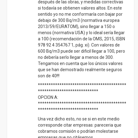
después de las obras, y medidas correctivas
si todavía se obtienen valores altos. En este
sentido yo no me conformaría con bajar por
debajo de 300 Bq/m3 (normativa europea
2013/59/EURATOM), sino llegar a 150 o
menos (normativa USA) y lo ideal sería llegar
a 100 (recomendación de la OMS, 2015, ISBN
978 92 4 354767 1, pág. xi). Con valores de
600 Bq/m3 puede ser dificil llegar a 100, pero
no debería serlo llegar a menos de 300.
Tengamos en cuenta que los únicos valores
que se han demostrado realmente seguros
son de 40!!!
*****************************************
****************************
OPCION A:
*****************************************
****************************
Una vez dicho esto, no se si en este medio
corresponde citar empresas: pareceria que
cobramos comisión o podrían molestarse
empresas que no citásemos.