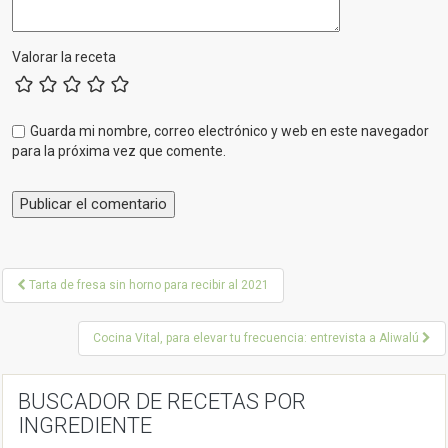
Valorar la receta
Guarda mi nombre, correo electrónico y web en este navegador
para la próxima vez que comente.
P
Tarta de fresa sin horno para recibir al 2021
o
Cocina Vital, para elevar tu frecuencia: entrevista a Aliwalú
s
t
BUSCADOR DE RECETAS POR
n
INGREDIENTE