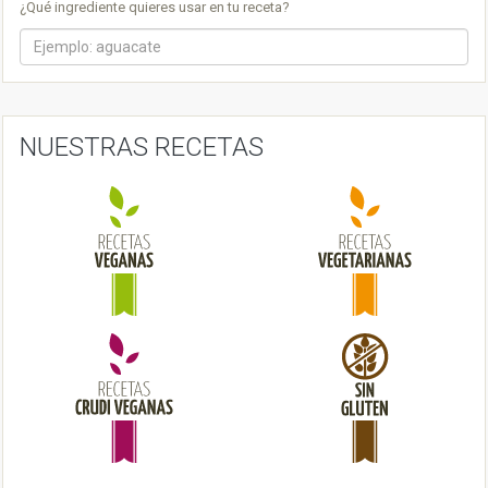
a
¿Qué ingrediente quieres usar en tu receta?
v
i
g
a
NUESTRAS RECETAS
t
i
o
n