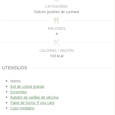
u
a
u
CATEGORÍAS
t
t
Dulces: postres de cuchara
o
o
s
s
RACIONES
4
CALORÍAS / RACIÓN
103
kcal
UTENSILIOS
Horno
Bol de cristal grande
Escurridor
Batidor de varillas de silicona
Papel de horno If you care
Cazo mediano