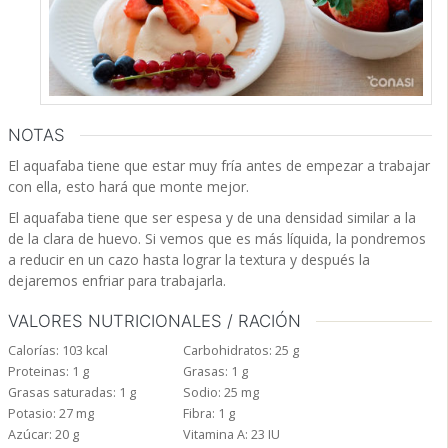
NOTAS
El aquafaba tiene que estar muy fría antes de empezar a trabajar
con ella, esto hará que monte mejor.
El aquafaba tiene que ser espesa y de una densidad similar a la
de la clara de huevo. Si vemos que es más líquida, la pondremos
a reducir en un cazo hasta lograr la textura y después la
dejaremos enfriar para trabajarla.
VALORES NUTRICIONALES / RACIÓN
Calorías:
103
kcal
Carbohidratos:
25
g
Proteinas:
1
g
Grasas:
1
g
Grasas saturadas:
1
g
Sodio:
25
mg
Potasio:
27
mg
Fibra:
1
g
Azúcar:
20
g
Vitamina A:
23
IU