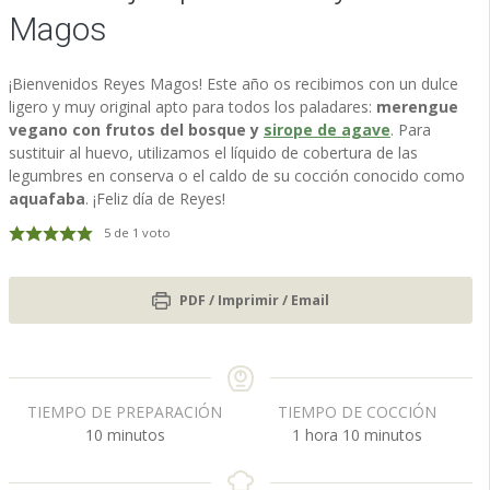
Magos
¡Bienvenidos Reyes Magos! Este año os recibimos con un dulce
ligero y muy original apto para todos los paladares:
merengue
vegano con frutos del bosque y
sirope de agave
. Para
sustituir al huevo, utilizamos el líquido de cobertura de las
legumbres en conserva o el caldo de su cocción conocido como
aquafaba
. ¡Feliz día de Reyes!
5
de 1 voto
PDF / Imprimir / Email
TIEMPO DE PREPARACIÓN
TIEMPO DE COCCIÓN
m
h
m
10
minutos
1
hora
10
minutos
i
o
i
n
r
n