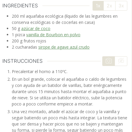
INGREDIENTES
1x
2x
3x
200
ml
aquafaba ecológica
(líquido de las legumbres en
conserva ecológicas o de cocerlas en casa)
50
g
azúcar de coco
1
pizca
vainilla de Bourbon en polvo
200
g
frutos rojos
2
cucharadas
sirope de agave azul crudo
INSTRUCCIONES
Precalentar el horno a 110ºC.
En un bol grande, colocar el aquafaba o caldo de legumbres
y con ayuda de un batidor de varillas, batir enérgicamente
durante unos 15 minutos hasta montar el aquafaba a punto
de nieve. Si se utiliza un batidor eléctrico, subir la potencia
poco a poco conforme empiece a montar.
Una vez montado, añadir el azúcar de coco y la vainilla y
seguir batiendo un poco más hasta integrar. La textura tiene
que ser densa y hacer picos que no se bajen y mantengan
su forma, si pierde la forma, seguir batiendo un poco más