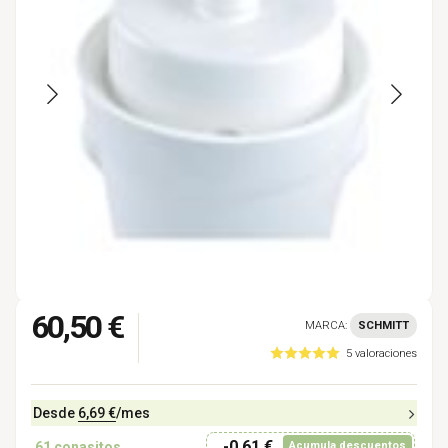
60,50 €
MARCA:
SCHMITT
5 valoraciones
Desde
6,69 €
/mes
-0,61 €
61
conasitos
Acumula descuentos