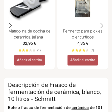
Mandolina de cocina de
Fermento para pickles
cerámica, juliana -
o encurtidos
Kyocera
32,95 €
4,35 €
(1)
(5)
Añadir al carrito
Añadir al carrito
Descripción de Frasco de
fermentación de cerámica, blanco,
10 litros - Schmitt
Bote o frasco de fermentación de
cerámica
de 10 l