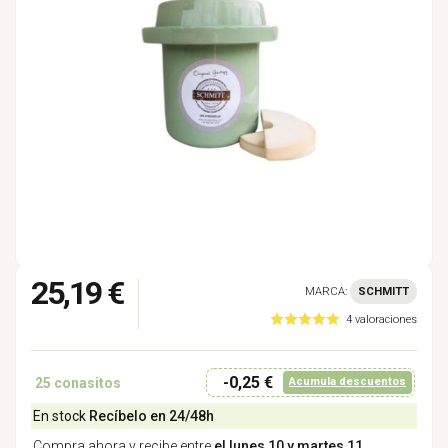
25,19 €
MARCA:
SCHMITT
4 valoraciones
-0,25 €
25
conasitos
Acumula descuentos
En stock
Recíbelo en 24/48h
Compra ahora y recibe entre
el lunes 10 y martes 11