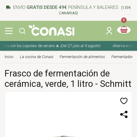
ENVÍO
GRATIS DESDE 49€
PENÍNSULA Y BALEARES
(130€
CANARIAS)
0
 con los cupones de verano ☀️ ¡Del 27 julio al 9 agosto!
Ahorra en tu compr
Inicio
La cocina de Conasi
Fermentación de alimentos
Fermentadoras 
Frasco de fermentación de
cerámica, verde, 1 litro - Schmitt