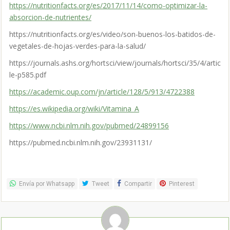
https://nutritionfacts.org/es/2017/11/14/como-optimizar-la-
absorcion-de-nutrientes/
https://nutritionfacts.org/es/video/son-buenos-los-batidos-de-
vegetales-de-hojas-verdes-para-la-salud/
https://journals.ashs.org/hortsci/view/journals/hortsci/35/4/artic
le-p585.pdf
https://academic.oup.com/jn/article/128/5/913/4722388
https://es.wikipedia.org/wiki/Vitamina_A
https://www.ncbi.nlm.nih.gov/pubmed/24899156
https://pubmed.ncbi.nlm.nih.gov/23931131/
Envía por Whatsapp
Tweet
Compartir
Pinterest