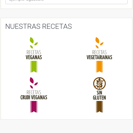
i
g
a
NUESTRAS RECETAS
t
i
o
n