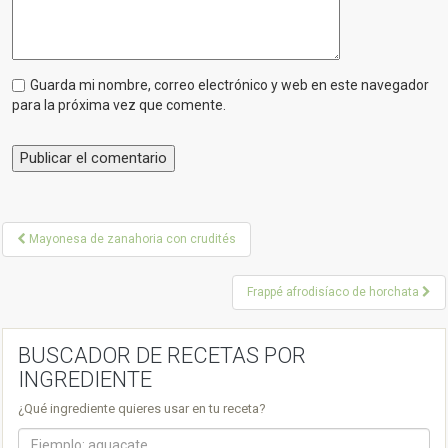
Guarda mi nombre, correo electrónico y web en este navegador
para la próxima vez que comente.
P
Mayonesa de zanahoria con crudités
o
Frappé afrodisíaco de horchata
s
t
BUSCADOR DE RECETAS POR
n
INGREDIENTE
a
¿Qué ingrediente quieres usar en tu receta?
v