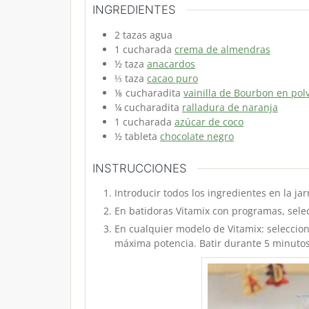
INGREDIENTES
2
tazas
agua
1
cucharada
crema de almendras
½
taza
anacardos
⅓
taza
cacao puro
⅛
cucharadita
vainilla de Bourbon en pol
¼
cucharadita
ralladura de naranja
1
cucharada
azúcar de coco
½
tableta
chocolate negro
INSTRUCCIONES
Introducir todos los ingredientes en la jar
En batidoras Vitamix con programas, selec
En cualquier modelo de Vitamix: seleccio
máxima potencia. Batir durante 5 minuto