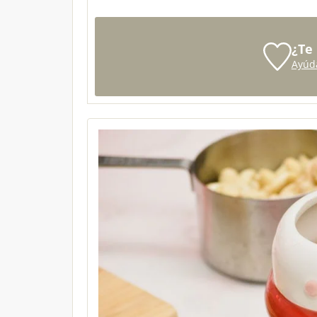
¿Te
Ayúd