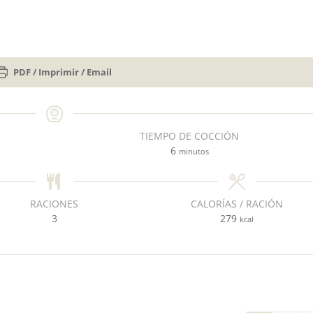
PDF / Imprimir / Email
TIEMPO DE COCCIÓN
m
6
minutos
i
n
u
RACIONES
CALORÍAS / RACIÓN
t
3
279
kcal
o
s