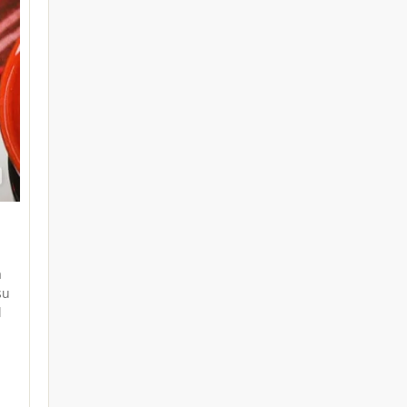
a
su
l