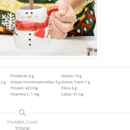
Proteinas:
8
g
Grasas:
19
g
:
2
g
Grasas monoinsaturadas:
9
g
Grasas Trans:
1
g
Potasio:
423
mg
Fibra:
6
g
Vitamina C:
1
mg
Calcio:
47
mg
PALABRA CLAVE
Triturar