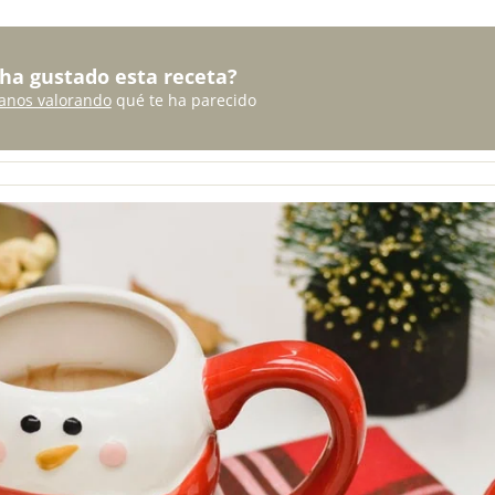
 ha gustado esta receta?
anos valorando
qué te ha parecido