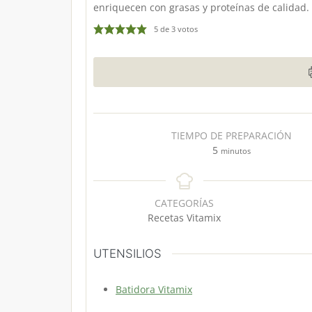
enriquecen con grasas y proteínas de calidad.
5
de
3
votos
TIEMPO DE PREPARACIÓN
m
5
minutos
i
n
u
CATEGORÍAS
t
Recetas Vitamix
o
s
UTENSILIOS
Batidora Vitamix