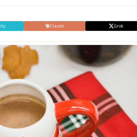
ity
Claude
Grok