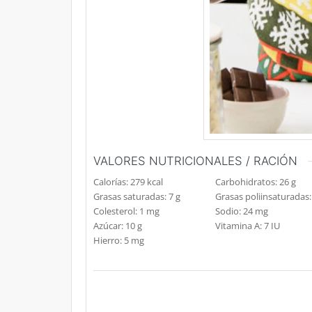
VALORES NUTRICIONALES / RACIÓN
Calorías:
279
kcal
Carbohidratos:
26
g
Grasas saturadas:
7
g
Grasas poliinsaturadas
Colesterol:
1
mg
Sodio:
24
mg
Azúcar:
10
g
Vitamina A:
7
IU
Hierro:
5
mg