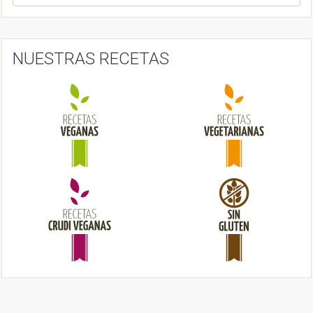
i
g
a
NUESTRAS RECETAS
t
i
o
n