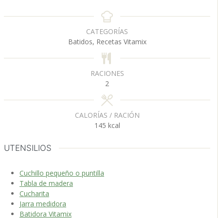
i
i
n
n
u
u
CATEGORÍAS
t
t
Batidos, Recetas Vitamix
o
o
s
RACIONES
2
CALORÍAS / RACIÓN
145
kcal
UTENSILIOS
Cuchillo pequeño o puntilla
Tabla de madera
Cucharita
Jarra medidora
Batidora Vitamix