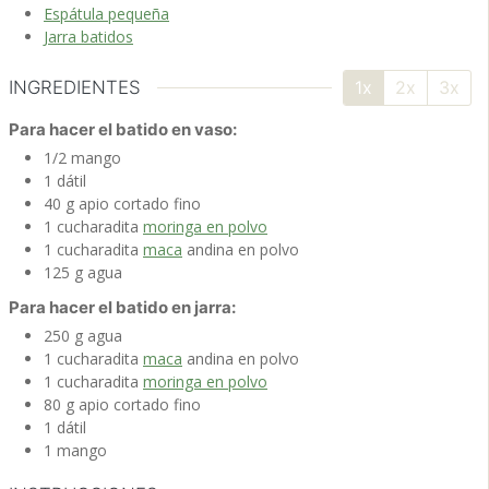
Espátula pequeña
Jarra batidos
INGREDIENTES
1x
2x
3x
Para hacer el batido en vaso:
1/2
mango
1
dátil
40
g
apio
cortado fino
1
cucharadita
moringa en polvo
1
cucharadita
maca
andina en polvo
125
g
agua
Para hacer el batido en jarra:
250
g
agua
1
cucharadita
maca
andina en polvo
1
cucharadita
moringa en polvo
80
g
apio
cortado fino
1
dátil
1
mango