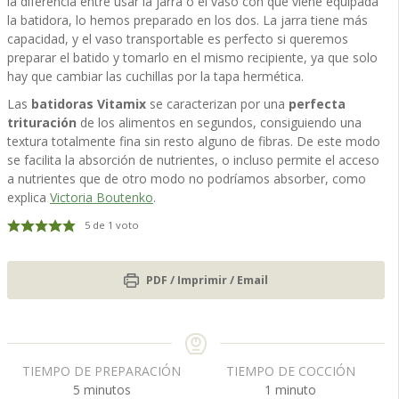
la diferencia entre usar la jarra o el vaso con que viene equipada
la batidora, lo hemos preparado en los dos. La jarra tiene más
capacidad, y el vaso transportable es perfecto si queremos
preparar el batido y tomarlo en el mismo recipiente, ya que solo
hay que cambiar las cuchillas por la tapa hermética.
Las
batidoras Vitamix
se caracterizan por una
perfecta
trituración
de los alimentos en segundos, consiguiendo una
textura totalmente fina sin resto alguno de fibras. De este modo
se facilita la absorción de nutrientes, o incluso permite el acceso
a nutrientes que de otro modo no podríamos absorber, como
explica
Victoria Boutenko
.
5
de 1 voto
PDF / Imprimir / Email
TIEMPO DE PREPARACIÓN
TIEMPO DE COCCIÓN
m
m
5
minutos
1
minuto