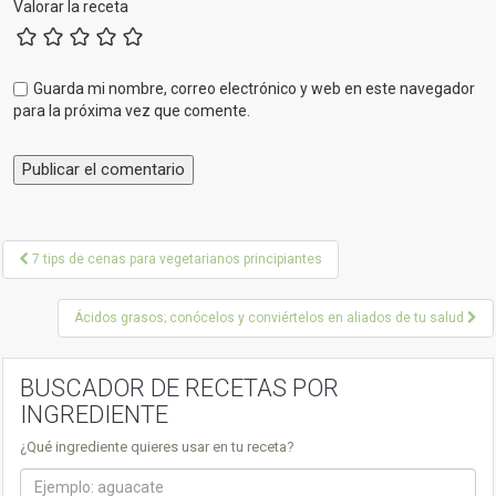
Valorar la receta
Guarda mi nombre, correo electrónico y web en este navegador
para la próxima vez que comente.
P
7 tips de cenas para vegetarianos principiantes
o
Ácidos grasos; conócelos y conviértelos en aliados de tu salud
s
t
BUSCADOR DE RECETAS POR
n
INGREDIENTE
a
¿Qué ingrediente quieres usar en tu receta?
v