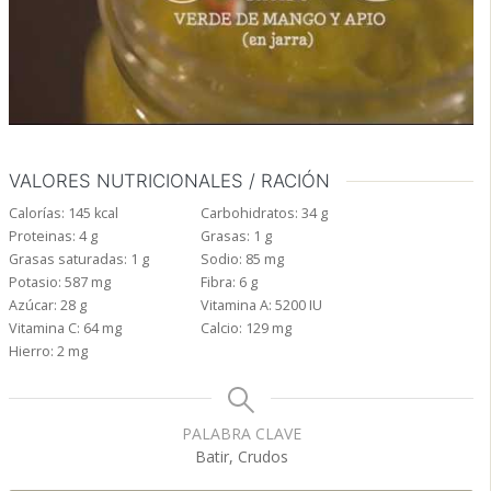
VALORES NUTRICIONALES / RACIÓN
Calorías:
145
kcal
Carbohidratos:
34
g
Proteinas:
4
g
Grasas:
1
g
Grasas saturadas:
1
g
Sodio:
85
mg
Potasio:
587
mg
Fibra:
6
g
Azúcar:
28
g
Vitamina A:
5200
IU
Vitamina C:
64
mg
Calcio:
129
mg
Hierro:
2
mg
PALABRA CLAVE
Batir, Crudos