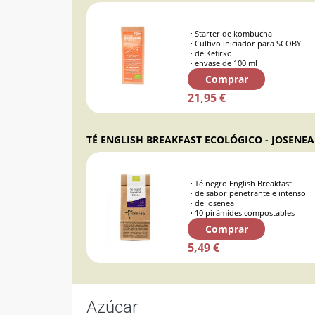
Starter de kombucha
Cultivo iniciador para SCOBY
de Kefirko
envase de 100 ml
Comprar
21,95 €
TÉ ENGLISH BREAKFAST ECOLÓGICO - JOSENEA
Té negro English Breakfast
de sabor penetrante e intenso
de Josenea
10 pirámides compostables
Comprar
5,49 €
Azúcar