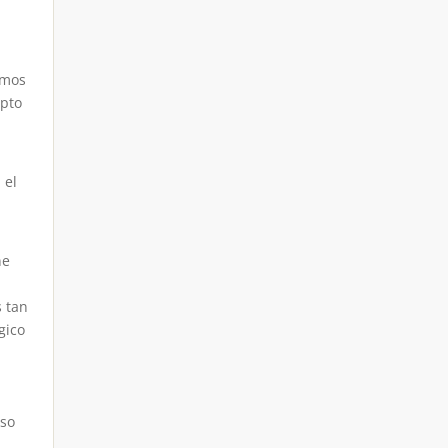
amos
apto
 el
ne
s tan
gico
aso