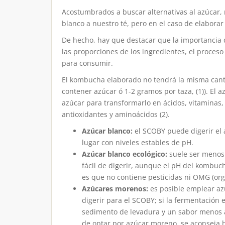
Acostumbrados a buscar alternativas al azúcar,
blanco a nuestro té, pero en el caso de elaborar
De hecho, hay que destacar que la importancia 
las proporciones de los ingredientes, el proces
para consumir.
El kombucha elaborado no tendrá la misma cant
contener azúcar ó 1-2 gramos por taza, (1)). El 
azúcar para transformarlo en ácidos, vitaminas, 
antioxidantes y aminoácidos (2).
Azúcar blanco:
el SCOBY puede digerir el a
lugar con niveles estables de pH.
Azúcar blanco ecológico:
suele ser menos 
fácil de digerir, aunque el pH del kombuch
es que no contiene pesticidas ni OMG (or
Azúcares morenos:
es posible emplear az
digerir para el SCOBY; si la fermentación
sedimento de levadura y un sabor menos a
de optar por azúcar moreno, se aconseja h