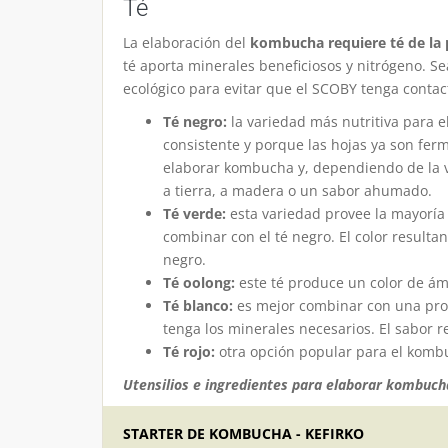
Té
La elaboración del
kombucha requiere té de la 
té aporta minerales beneficiosos y nitrógeno. Se
ecológico para evitar que el SCOBY tenga contac
Té negro:
la variedad más nutritiva para 
consistente y porque las hojas ya son fer
elaborar kombucha y, dependiendo de la v
a tierra, a madera o un sabor ahumado.
Té verde:
esta variedad provee la mayoría 
combinar con el té negro. El color resulta
negro.
Té oolong:
este té produce un color de ám
Té blanco:
es mejor combinar con una prop
tenga los minerales necesarios. El sabor re
Té rojo:
otra opción popular para el komb
Utensilios e ingredientes para elaborar kombuch
STARTER DE KOMBUCHA - KEFIRKO