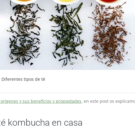
Diferentes tipos de té
 orígenes y sus beneficios y propiedades
, en este post os explicam
 té kombucha en casa