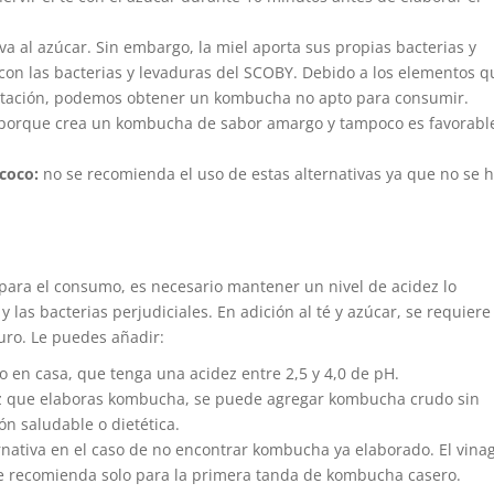
va al azúcar. Sin embargo, la miel aporta sus propias bacterias y
r con las bacterias y levaduras del SCOBY. Debido a los elementos q
entación, podemos obtener un kombucha no apto para consumir.
 porque crea un kombucha de sabor amargo y tampoco es favorabl
 coco:
no se recomienda el uso de estas alternativas ya que no se 
ara el consumo, es necesario mantener un nivel de acidez lo
 las bacterias perjudiciales. En adición al té y azúcar, se requiere
ro. Le puedes añadir:
en casa, que tenga una acidez entre 2,5 y 4,0 de pH.
ez que elaboras kombucha, se puede agregar kombucha crudo sin
ón saludable o dietética.
nativa en el caso de no encontrar kombucha ya elaborado. El vina
e recomienda solo para la primera tanda de kombucha casero.