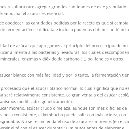
 nos resultará raro agregar grandes cantidades de este granulado
 kombucha, el azúcar es esencial.
de obedecer las cantidades pedidas por la receta es que si cambi
o de fermentación se dificulta e incluso podemos obtener un té no 
idad de azúcar que agregamos al principio del proceso (puede no
azúcar alimenta a las bacterias y levaduras, los cuales descomponen
minerales, enzimas y dióxido de carbono (1), polifenoles y otros
zúcar blanco con más facilidad y por lo tanto, la fermentación tie
procesado que el azúcar blanco normal, lo cual significa que no e
a será relativamente consistente. La gran ventaja del azúcar ecoló
ganismos modificados genéticamente).
úcar moreno, azúcar crudo o melaza, aunque son más difíciles de
 es poco consistente, el kombucha puede salir con más acidez, con
gradable. No se recomienda el uso de azúcares morenos (en el c
ervir el té con el azúcar durante 10 minutos antes de elaborar el