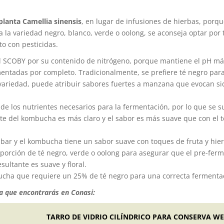
planta Camellia sinensis
, en lugar de infusiones de hierbas, porqu
a la variedad negro, blanco, verde o oolong, se aconseja optar por 
to con pesticidas.
el SCOBY por su contenido de nitrógeno, porque mantiene el pH má
mentadas por completo. Tradicionalmente, se prefiere té negro par
ariedad, puede atribuir sabores fuertes a manzana que evocan si
de los nutrientes necesarios para la fermentación, por lo que se s
nte del kombucha es más claro y el sabor es más suave que con el t
bar y el kombucha tiene un sabor suave con toques de fruta y hie
orción de té negro, verde o oolong para asegurar que el pre-fer
sultante es suave y floral.
ucha que requiere un 25% de té negro para una correcta fermenta
a que encontrarás en Conasi:
T