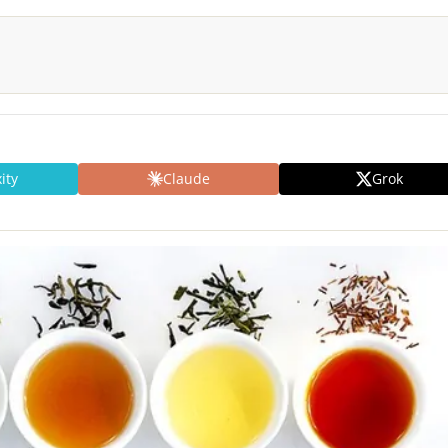
ity
Claude
Grok