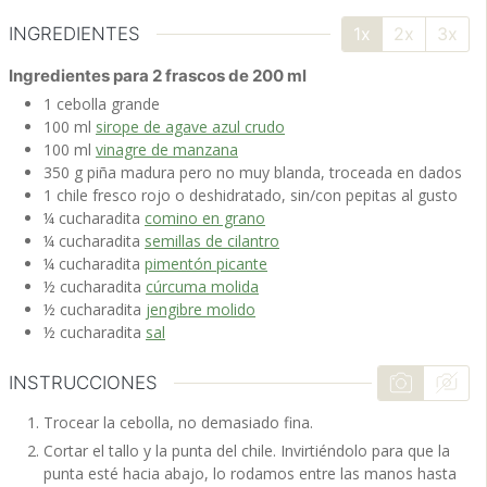
INGREDIENTES
1x
2x
3x
Ingredientes para 2 frascos de 200 ml
1
cebolla
grande
100
ml
sirope de agave azul crudo
100
ml
vinagre de manzana
350
g
piña
madura pero no muy blanda, troceada en dados
1
chile fresco
rojo o deshidratado, sin/con pepitas al gusto
¼
cucharadita
comino en grano
¼
cucharadita
semillas de cilantro
¼
cucharadita
pimentón picante
½
cucharadita
cúrcuma molida
½
cucharadita
jengibre molido
½
cucharadita
sal
INSTRUCCIONES
Trocear la cebolla, no demasiado fina.
Cortar el tallo y la punta del chile. Invirtiéndolo para que la
punta esté hacia abajo, lo rodamos entre las manos hasta