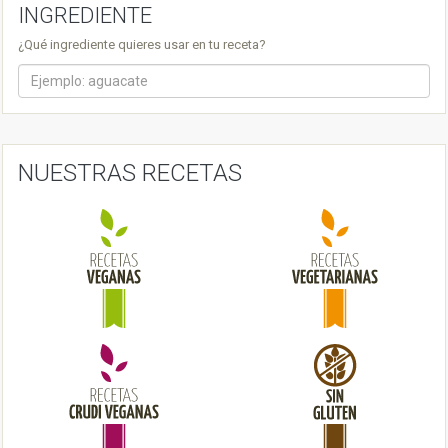
n
INGREDIENTE
a
¿Qué ingrediente quieres usar en tu receta?
v
i
g
a
NUESTRAS RECETAS
t
i
o
n