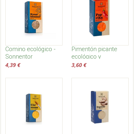
Comino ecológico -
Pimentón picante
Sonnentor
ecológico y
biodinámico -
4,39 €
3,60 €
Sonnentor