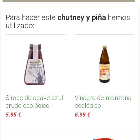
Para hacer este
chutney y piña
hemos
utilizado:
Sirope de agave azul
Vinagre de manzana
crudo ecológico -
ecológico
Salud Viva
5,95 €
6,99 €