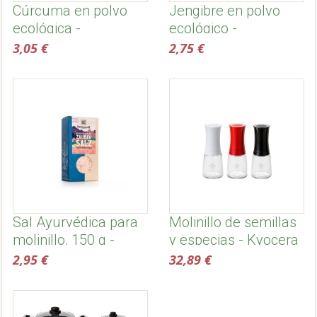
Cúrcuma en polvo
Jengibre en polvo
ecológica -
ecológico -
Sonnentor
Sonnentor
3,05 €
2,75 €
Sal Ayurvédica para
Molinillo de semillas
molinillo, 150 g -
y especias - Kyocera
Sonnentor
2,95 €
32,89 €