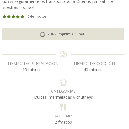
currys
seguramente os transportarán a Oriente, ¡sin salir de
vuestras cocinas!
5
de
4
votos
PDF / Imprimir / Email
TIEMPO DE PREPARACIÓN
TIEMPO DE COCCIÓN
m
m
15
minutos
40
minutos
i
i
n
n
u
u
CATEGORÍAS
t
t
Dulces: mermeladas y chutneys
o
o
s
s
RACIONES
2
frascos