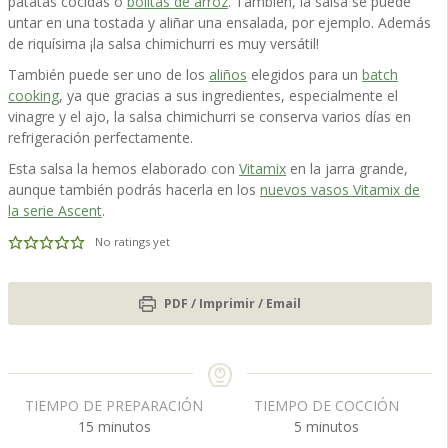
patatas cocidas o
bolitas de arroz
. También, la salsa se puede
untar en una tostada y aliñar una ensalada, por ejemplo. Además
de riquísima ¡la salsa chimichurri es muy versátil!
También puede ser uno de los
aliños
elegidos para un
batch
cooking
, ya que gracias a sus ingredientes, especialmente el
vinagre y el ajo, la salsa chimichurri se conserva varios días en
refrigeración perfectamente.
Esta salsa la hemos elaborado con
Vitamix
en la jarra grande,
aunque también podrás hacerla en los
nuevos vasos Vitamix de
la serie Ascent
.
No ratings yet
PDF / Imprimir / Email
TIEMPO DE PREPARACIÓN
TIEMPO DE COCCIÓN
m
m
15
minutos
5
minutos
i
i