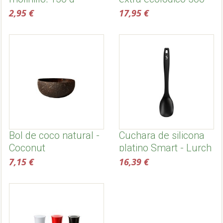
Sonnentor
ml, temprano -
2,95 €
17,95 €
Dehesa de la sabina
Bol de coco natural -
Cuchara de silicona
Coconut
platino Smart - Lurch
7,15 €
16,39 €