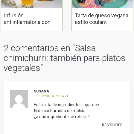
Infusión
Tarta de queso vegana
antiinflamatoria con
estilo coulant
cúrcuma, jengibre y
romero
2 comentarios en “
Salsa
chimichurri: también para platos
vegetales
”
SUSANA
15/10/2018 a las 14:21
En la lista de ingredientes, aparece :
⅛ de cucharadita de molida
¿a qué ingrediente se refiere?
RESPONDER