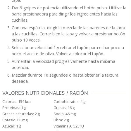
tapa.
Dar 9 golpes de potencia utilizando el botón pulso. Utilizar la
barra presionadora para dirigir los ingredientes hacia las
cuchillas.
Con una espátula, dirigir la mezcla de las paredes de la jarra
a las cuchillas. Cerrar bien la tapa y volver a presionar botón
pulso 10 veces.
Seleccionar velocidad 1 y retirar el tapón para echar poco a
poco el aceite de oliva. Volver a colocar el tapón.
Aumentar la velocidad progresivamente hasta máxima
potencia.
Mezclar durante 10 segundos o hasta obtener la textura
deseada.
VALORES NUTRICIONALES / RACIÓN
Calorías:
154
kcal
Carbohidratos:
4
g
Proteinas:
1
g
Grasas:
16
g
Grasas saturadas:
2
g
Sodio:
46
mg
Potasio:
88
mg
Fibra:
2
g
Azúcar:
1
g
Vitamina A:
525
IU