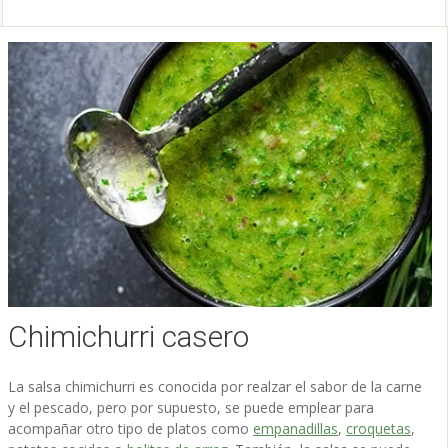
Chimichurri casero
La salsa chimichurri es conocida por realzar el sabor de la carne
y el pescado, pero por supuesto, se puede emplear para
acompañar otro tipo de platos como
empanadillas
,
croquetas
,