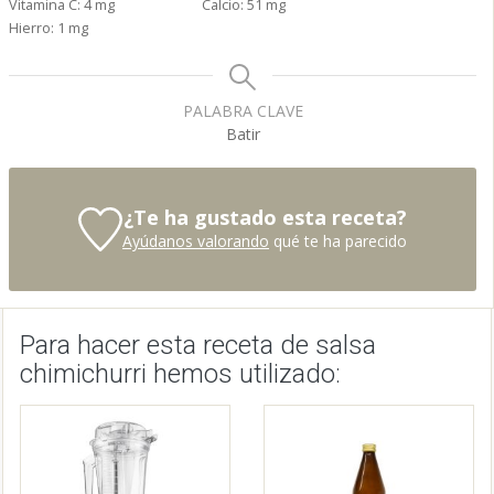
Vitamina C:
4
mg
Calcio:
51
mg
Hierro:
1
mg
PALABRA CLAVE
Batir
¿Te ha gustado esta receta?
Ayúdanos valorando
qué te ha parecido
Para hacer esta receta de salsa
chimichurri hemos utilizado: