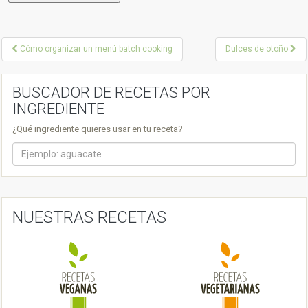
P
Cómo organizar un menú batch cooking
Dulces de otoño
o
s
BUSCADOR DE RECETAS POR
INGREDIENTE
t
¿Qué ingrediente quieres usar en tu receta?
n
a
v
i
NUESTRAS RECETAS
g
a
t
i