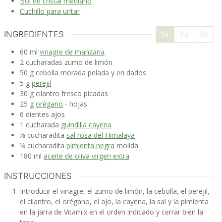
Bol de cristal mediano
Cuchillo para untar
INGREDIENTES
1x
2x
3x
60
ml
vinagre de manzana
2
cucharadas
zumo de limón
50
g
cebolla morada
pelada y en dados
5
g
perejil
30
g
cilantro fresco
picadas
25
g
orégano
- hojas
6
dientes
ajos
1
cucharada
guindilla cayena
⅛
cucharadita
sal rosa del Himalaya
⅛
cucharadita
pimienta negra
molida
180
ml
aceite de oliva virgen extra
INSTRUCCIONES
Introducir el vinagre, el zumo de limón, la cebolla, el perejil,
el cilantro, el orégano, el ajo, la cayena, la sal y la pimienta
en la jarra de Vitamix en el orden indicado y cerrar bien la