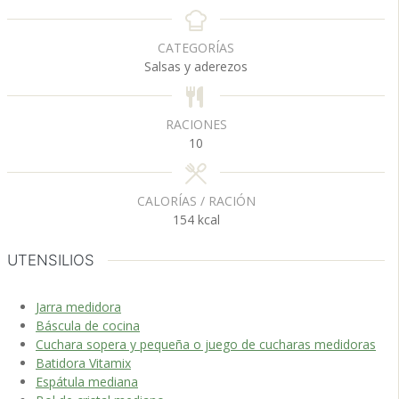
n
n
u
u
CATEGORÍAS
t
t
Salsas y aderezos
o
o
s
s
RACIONES
10
CALORÍAS / RACIÓN
154
kcal
UTENSILIOS
Jarra medidora
Báscula de cocina
Cuchara sopera y pequeña o juego de cucharas medidoras
Batidora Vitamix
Espátula mediana