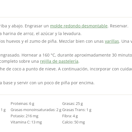
rriba y abajo. Engrasar un
molde redondo desmontable
. Reservar.
a harina de arroz, el azúcar y la levadura.
 los huevos y el zumo de piña. Mezclar bien con unas
varillas
. Una 
engrasado. Hornear a 160 °C, durante aproximadamente 30 minuto
r completo sobre una
rejilla de pastelería
.
eche de coco a punto de nieve. A continuación, incorporar con cuid
a base y servir con un poco de piña por encima.
Proteinas:
6
g
Grasas:
25
g
:
1
g
Grasas monoinsaturadas:
2
g
Grasas Trans:
1
g
Potasio:
216
mg
Fibra:
4
g
Vitamina C:
13
mg
Calcio:
50
mg