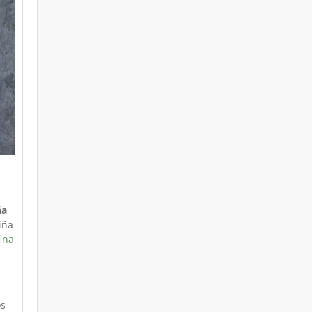
ña
iña
fina
os