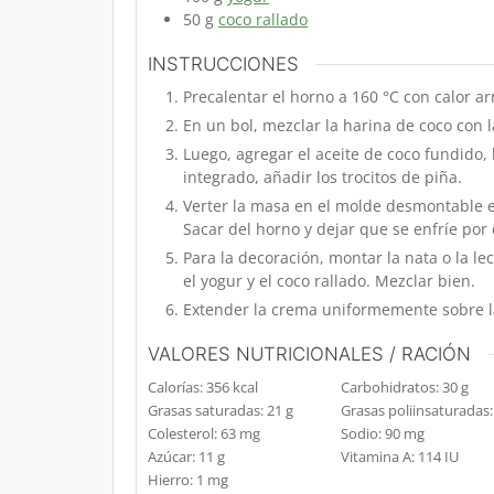
50
g
coco rallado
INSTRUCCIONES
Precalentar el horno a 160 °C con calor a
En un bol, mezclar la harina de coco con l
Luego, agregar el aceite de coco fundido,
integrado, añadir los trocitos de piña.
Verter la masa en el molde desmontable 
Sacar del horno y dejar que se enfríe po
Para la decoración, montar la nata o la l
el yogur y el coco rallado. Mezclar bien.
Extender la crema uniformemente sobre l
VALORES NUTRICIONALES / RACIÓN
Calorías:
356
kcal
Carbohidratos:
30
g
Grasas saturadas:
21
g
Grasas poliinsaturadas
Colesterol:
63
mg
Sodio:
90
mg
Azúcar:
11
g
Vitamina A:
114
IU
Hierro:
1
mg