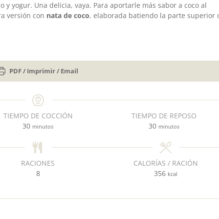
o y yogur. Una delicia, vaya. Para aportarle más sabor a coco al
ra versión con
nata de coco
, elaborada batiendo la parte superior 
PDF / Imprimir / Email
TIEMPO DE COCCIÓN
TIEMPO DE REPOSO
m
m
30
30
minutos
minutos
i
i
n
n
u
u
RACIONES
CALORÍAS / RACIÓN
t
t
8
356
kcal
o
o
s
s