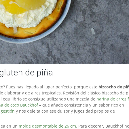
gluten de piña
o? Pues has llegado al lugar perfecto, porque este
bizcocho de pi
de elaborar y de aires tropicales. Revisión del clásico bizcocho de p
El equilibrio se consigue utilizando una mezcla de
harina de arroz 
na de coco Bauckhof
– que añade consistencia y un sabor rico en
igestión
y nos deleita con ese dulzor y jugosidad propios de
rnea en un
molde desmontable de 26 cm
. Para decorar, Bauckhof n