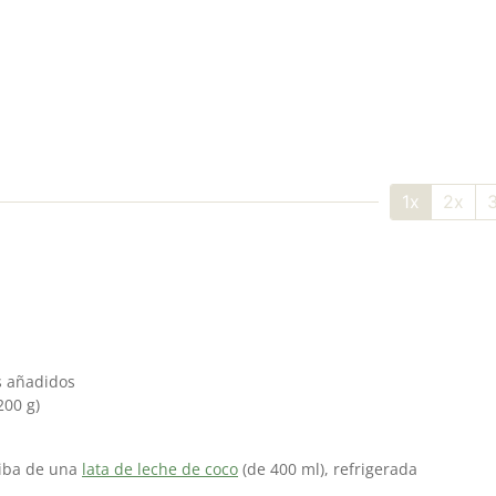
1x
2x
s añadidos
200 g)
riba de una
lata de leche de coco
(de 400 ml), refrigerada