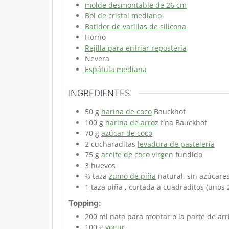
molde desmontable de 26 cm
Bol de cristal mediano
Batidor de varillas de silicona
Horno
Rejilla para enfriar repostería
Nevera
Espátula mediana
INGREDIENTES
50
g
harina de coco
Bauckhof
100
g
harina de arroz
fina Bauckhof
70
g
azúcar de coco
2
cucharaditas
levadura de pastelería
75
g
aceite de coco virgen
fundido
3
huevos
⅔
taza
zumo de piña
natural, sin azúcare
1
taza
piña
, cortada a cuadraditos (unos 
Topping:
200
ml
nata
para montar o la parte de ar
100
g
yogur