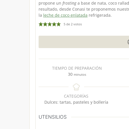
propone un
frosting
a base de nata, coco rallad
resultado, desde Conasi te proponemos nuest
la
leche de coco enlatada
refrigerada.
5
de
2
votos
TIEMPO DE PREPARACIÓN
m
30
minutos
i
n
u
CATEGORÍAS
t
Dulces: tartas, pasteles y bollería
o
s
UTENSILIOS