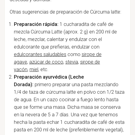
Otras sugerencias de preparación de Cúrcuma latte:
Preparación rápida:
1 cucharadita de café de
mezcla Cúrcuma Latte (aprox. 2 g) en 200 ml de
leche, mezclar, calentar y endulzar con el
edulcorante que prefieras, endulzar con
edulcorantes saludables
como
sirope de
agave
,
azúcar de coco
,
stevia
,
sirope de
yacón
,
miel
, etc.
Preparación ayurvédica (Leche
Dorada):
primero
preparar una pasta mezclando
1/4 de taza de cúrcuma latte en polvo con 1/2 taza
de agua. En un cazo cocinar a fuego lento hasta
que se forme una masa. Dicha masa se conserva
en la nevera de 5 a 7 días. Una vez que tenemos
hecha la pasta echar 1 cucharadita de café de esta
pasta en 200 ml de leche (preferiblemente vegetal),