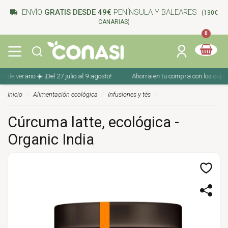
ENVÍO
GRATIS DESDE 49€
PENÍNSULA Y BALEARES
(130€
CANARIAS)
0
 verano ☀️ ¡Del 27 julio al 9 agosto!
Ahorra en tu compra con los cupones d
Inicio
Alimentación ecológica
Infusiones y tés
Cúrcuma latte, ecológica -
Organic India