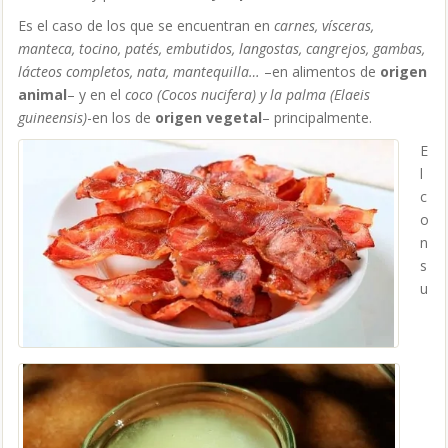
Es el caso de los que se encuentran en
carnes, vísceras,
manteca, tocino, patés, embutidos, langostas, cangrejos, gambas,
lácteos completos, nata, mantequilla…
–en alimentos de
origen
animal
– y en el
coco (Cocos nucifera) y la palma (Elaeis
guineensis)
-en los de
origen vegetal
– principalmente.
E
l
c
o
n
s
u