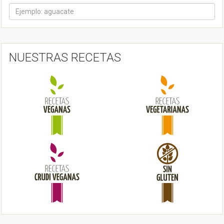
n
a
v
i
NUESTRAS RECETAS
g
a
t
i
o
n