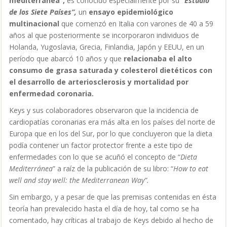
mediterránea”,
es conocido especialmente por su
“
Estudio
de los Siete Países”,
un
ensayo epidemiológico
multinacional
que comenzó en Italia con varones de 40 a 59
años al que posteriormente se incorporaron individuos de
Holanda, Yugoslavia, Grecia, Finlandia, Japón y EEUU, en un
período que abarcó 10 años y que
relacionaba el alto
consumo de grasa saturada y colesterol dietéticos con
el desarrollo de arteriosclerosis y mortalidad por
enfermedad coronaria.
Keys y sus colaboradores observaron que la incidencia de
cardiopatías coronarias era más alta en los países del norte de
Europa que en los del Sur, por lo que concluyeron que la dieta
podía contener un factor protector frente a este tipo de
enfermedades con lo que se acuñó el concepto de “
Dieta
Mediterránea
” a raíz de la publicación de su libro: “
How to eat
well and stay well: the Mediterranean Way”.
Sin embargo, y a pesar de que las premisas contenidas en ésta
teoría han prevalecido hasta el día de hoy, tal como se ha
comentado, hay críticas al trabajo de Keys debido al hecho de