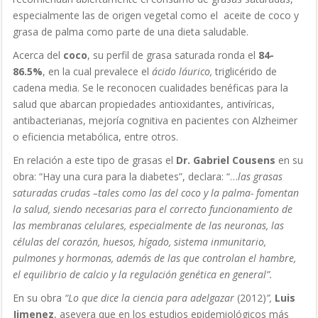
especialmente las de origen vegetal como el
aceite de coco
y
grasa de palma
como parte de una dieta saludable.
Acerca del
coco
, su perfil de grasa saturada ronda el
84-
86.5%
, en la cual prevalece el
ácido láurico,
triglicérido de
cadena media. Se le reconocen cualidades benéficas para la
salud que abarcan propiedades antioxidantes, antivíricas,
antibacterianas, mejoría cognitiva en pacientes con Alzheimer
o eficiencia metabólica, entre otros.
En relación a este tipo de grasas el
Dr. Gabriel Cousens
en su
obra: “Hay una cura para la diabetes”, declara: “…
las grasas
saturadas crudas –tales como las del coco y la palma- fomentan
la salud, siendo necesarias para el correcto funcionamiento de
las membranas celulares, especialmente de las neuronas, las
células del corazón, huesos, hígado, sistema inmunitario,
pulmones y hormonas, además de las que controlan el hambre,
el equilibrio de calcio y la regulación genética en general”.
En su obra
“Lo que dice la ciencia para adelgazar
(2012)
”,
Luis
Jimenez
, asevera que en los estudios epidemiológicos más