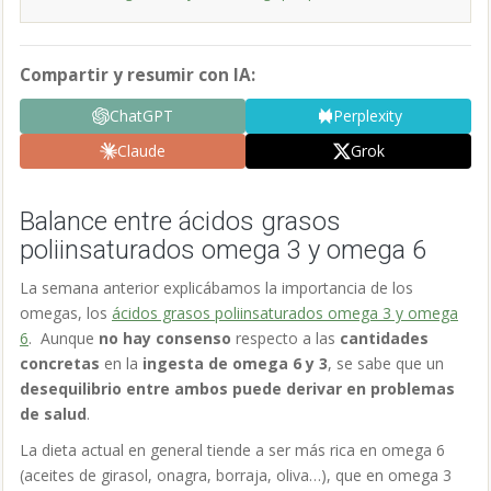
Compartir y resumir con IA:
ChatGPT
Perplexity
Claude
Grok
Balance entre ácidos grasos
poliinsaturados omega 3 y omega 6
La semana anterior explicábamos la importancia de los
omegas, los
ácidos grasos poliinsaturados omega 3 y omega
6
. Aunque
no hay consenso
respecto a las
cantidades
concretas
en la
ingesta de omega 6 y 3
, se sabe que un
desequilibrio entre ambos puede derivar en problemas
de salud
.
La dieta actual en general tiende a ser más rica en omega 6
(aceites de girasol, onagra, borraja, oliva…), que en omega 3