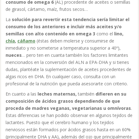
consumo de omega 6
(AL) procedente de aceites o semillas
de girasol, cártamo, maíz, frutos secos…
La
solución para revertir esta tendencia sería limitar el
consumo de los anteriores e incluir más aceites y/o
semillas con alto contenido en omega 3
como el
lino,
chía
,
cáñamo
(éstas deben molerse y consumirse de
inmediato y no someterse a temperatura superior a 40º),
nueces
… pero ten en cuanta también los factores limitantes
mencionados en la conversión del ALN a EPA-DHA y si tienes
dudas, plantéate la suplementación de aceites procedentes de
algas ricos en DHA. En cualquier caso, consulta con un
profesional de la nutrición que pueda asesorarte con criterio.
En cuanto a las
leches maternas,
también
difieren en su
composición de ácidos grasos dependiendo de que
proceda de madres veganas, vegetarianas u omnívoras
.
Estas diferencias se han podido observar en algunos tejidos de
lactantes. Puesto que el cerebro humano y los tejidos
nerviosos están formados por ácidos grasos hasta en un 60%
(principalmente DHA y AA), además del ojo que principalmente