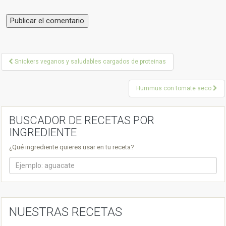
P
Snickers veganos y saludables cargados de proteinas
o
Hummus con tomate seco
s
t
BUSCADOR DE RECETAS POR
n
INGREDIENTE
a
¿Qué ingrediente quieres usar en tu receta?
v
i
g
a
NUESTRAS RECETAS