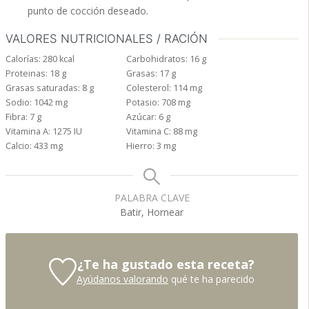
punto de cocción deseado.
VALORES NUTRICIONALES / RACIÓN
Calorías:
280
kcal
Carbohidratos:
16
g
Proteinas:
18
g
Grasas:
17
g
Grasas saturadas:
8
g
Colesterol:
114
mg
Sodio:
1042
mg
Potasio:
708
mg
Fibra:
7
g
Azúcar:
6
g
Vitamina A:
1275
IU
Vitamina C:
88
mg
Calcio:
433
mg
Hierro:
3
mg
PALABRA CLAVE
Batir, Hornear
¿Te ha gustado esta receta?
Ayúdanos valorando
qué te ha parecido