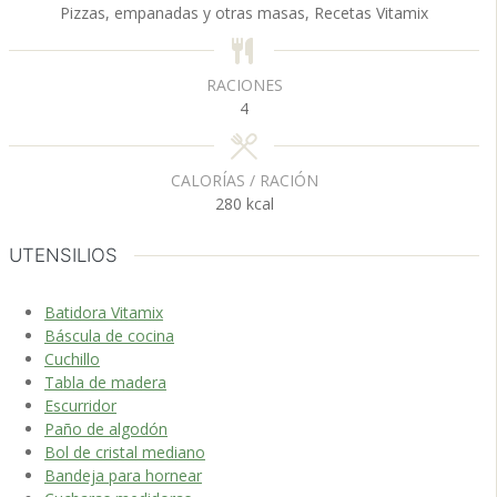
Pizzas, empanadas y otras masas, Recetas Vitamix
o
o
s
s
s
RACIONES
4
CALORÍAS / RACIÓN
280
kcal
UTENSILIOS
Batidora Vitamix
Báscula de cocina
Cuchillo
Tabla de madera
Escurridor
Paño de algodón
Bol de cristal mediano
Bandeja para hornear