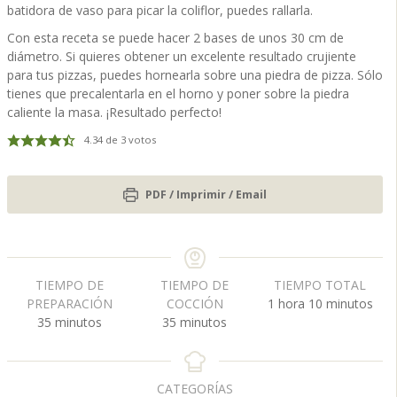
batidora de vaso para picar la coliflor, puedes rallarla.
Con esta receta se puede hacer 2 bases de unos 30 cm de
diámetro. Si quieres obtener un excelente resultado crujiente
para tus pizzas, puedes hornearla sobre una piedra de pizza. Sólo
tienes que precalentarla en el horno y poner sobre la piedra
caliente la masa. ¡Resultado perfecto!
4.34
de
3
votos
PDF / Imprimir / Email
TIEMPO DE
TIEMPO DE
TIEMPO TOTAL
h
m
PREPARACIÓN
COCCIÓN
1
hora
10
minutos
m
m
o
i
35
minutos
35
minutos
i
i
r
n
n
n
a
u
u
u
t
CATEGORÍAS
t
t
o