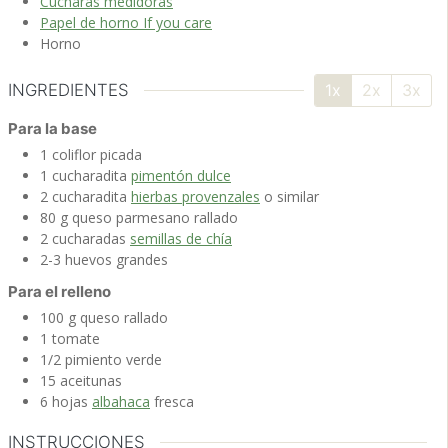
Cucharas medidoras
Papel de horno If you care
Horno
INGREDIENTES
1x
2x
3x
Para la base
1
coliflor
picada
1
cucharadita
pimentón dulce
2
cucharadita
hierbas provenzales
o similar
80
g
queso parmesano
rallado
2
cucharadas
semillas de chía
2-3
huevos
grandes
Para el relleno
100
g
queso rallado
1
tomate
1/2
pimiento verde
15
aceitunas
6
hojas
albahaca
fresca
INSTRUCCIONES