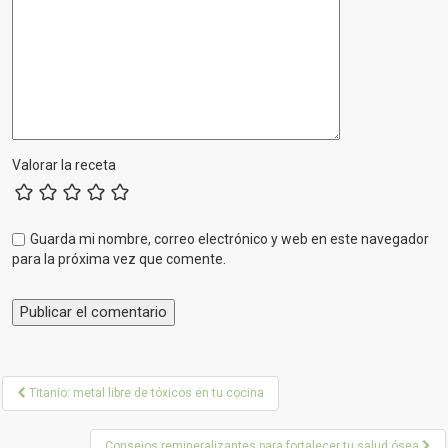
Valorar la receta
Guarda mi nombre, correo electrónico y web en este navegador
para la próxima vez que comente.
P
Titanio: metal libre de tóxicos en tu cocina
o
Consejos remineralizantes para fortalecer tu salud ósea