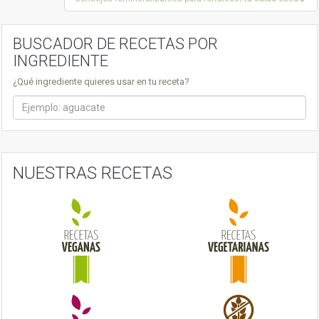
s
t
BUSCADOR DE RECETAS POR
n
INGREDIENTE
a
¿Qué ingrediente quieres usar en tu receta?
v
i
g
a
NUESTRAS RECETAS
t
i
o
n