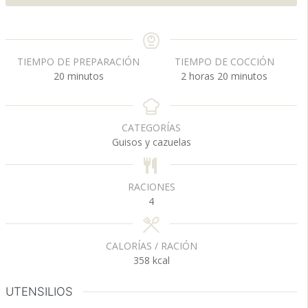
TIEMPO DE PREPARACIÓN
TIEMPO DE COCCIÓN
m
h
m
20
minutos
2
horas
20
minutos
i
o
i
n
r
n
u
a
u
CATEGORÍAS
t
s
t
Guisos y cazuelas
o
o
s
s
RACIONES
4
CALORÍAS / RACIÓN
358
kcal
UTENSILIOS