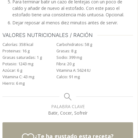
Para terminar batir un cazo de lentejas con un poco de
caldo y añadir de nuevo al estofado. Con este paso el
estofado tiene una consistencia más untuosa. Opcional.
Dejar reposar al menos diez minutos antes de servir.
VALORES NUTRICIONALES / RACIÓN
Calorías:
358
kcal
Carbohidratos:
58
g
Proteinas:
16
g
Grasas:
8
g
Grasas saturadas:
1
g
Sodio:
399
mg
Potasio:
1243
mg
Fibra:
20
g
Azúcar:
6
g
Vitamina A:
5624
IU
Vitamina C:
43
mg
Calcio:
91
mg
Hierro:
6
mg
PALABRA CLAVE
Batir, Cocer, Sofreír
¿Te ha gustado esta receta?