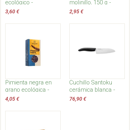
ecológico -
molinillo, 150 g -
Sonnentor
Sonnentor
3,60 €
2,95 €
Pimienta negra en
Cuchillo Santoku
grano ecológica -
cerámica blanca -
Sonnentor
Kyocera
4,05 €
76,90 €