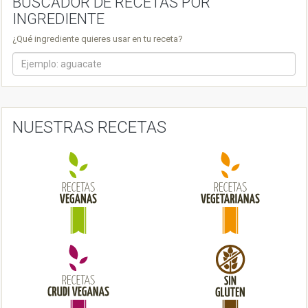
BUSCADOR DE RECETAS POR
n
INGREDIENTE
a
¿Qué ingrediente quieres usar en tu receta?
v
i
g
a
NUESTRAS RECETAS
t
i
o
n