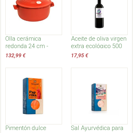
Olla cerámica
Aceite de oliva virgen
redonda 24 cm -
extra ecológico 500
Cocotte de Emile
ml, temprano -
132,99 €
17,95 €
Henry
Dehesa de la sabina
Pimentón dulce
Sal Ayurvédica para