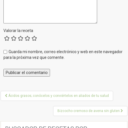
Valorar la receta
Guarda mi nombre, correo electrónico y web en este navegador
para la próxima vez que comente.
P
Ácidos grasos; conócelos y conviértelos en aliados de tu salud
o
Bizcocho cremoso de avena sin gluten
s
t