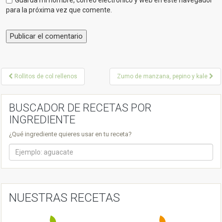
para la próxima vez que comente.
P
Rollitos de col rellenos
Zumo de manzana, pepino y kale
o
s
BUSCADOR DE RECETAS POR
INGREDIENTE
t
¿Qué ingrediente quieres usar en tu receta?
n
a
v
i
NUESTRAS RECETAS
g