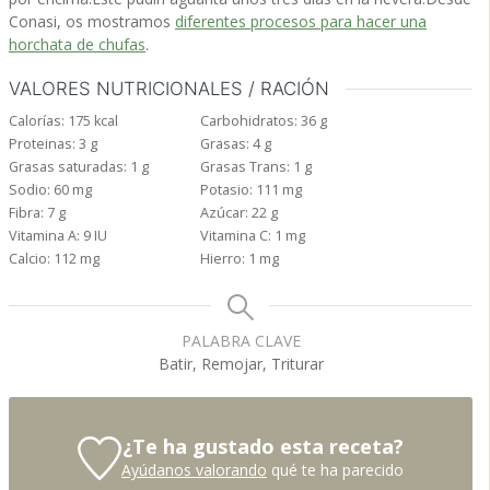
Conasi, os mostramos
diferentes procesos para hacer una
horchata de chufas
.
VALORES NUTRICIONALES / RACIÓN
Calorías:
175
kcal
Carbohidratos:
36
g
Proteinas:
3
g
Grasas:
4
g
Grasas saturadas:
1
g
Grasas Trans:
1
g
Sodio:
60
mg
Potasio:
111
mg
Fibra:
7
g
Azúcar:
22
g
Vitamina A:
9
IU
Vitamina C:
1
mg
Calcio:
112
mg
Hierro:
1
mg
PALABRA CLAVE
Batir, Remojar, Triturar
¿Te ha gustado esta receta?
Ayúdanos valorando
qué te ha parecido