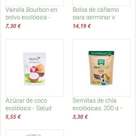
Vainilla Bourbon en
Bolsa de cáñamo
polvo ecológica -
para germinar y
Biovegan
filtrar leches
7,30 €
14,19 €
vegetales
Azúcar de coco
Semillas de chía
ecológico - Salud
ecológicas, 200 g -
viva
Naturgreen
5,55 €
3,30 €