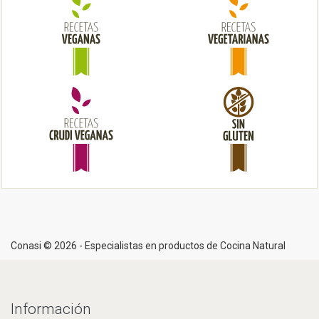
a
t
i
o
n
Conasi © 2026 - Especialistas en productos de Cocina Natural
Información