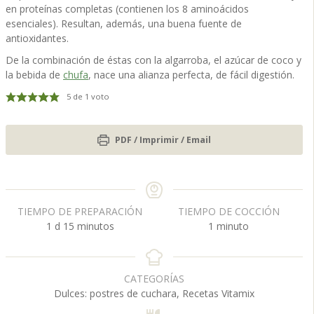
en proteínas completas (contienen los 8 aminoácidos
esenciales). Resultan, además, una buena fuente de
antioxidantes.
De la combinación de éstas con la algarroba, el azúcar de coco y
la bebida de
chufa
, nace una alianza perfecta, de fácil digestión.
5
de 1 voto
PDF / Imprimir / Email
TIEMPO DE PREPARACIÓN
TIEMPO DE COCCIÓN
d
m
m
1
d
15
minutos
1
minuto
í
i
i
a
n
n
u
u
CATEGORÍAS
t
t
Dulces: postres de cuchara, Recetas Vitamix
o
o
s