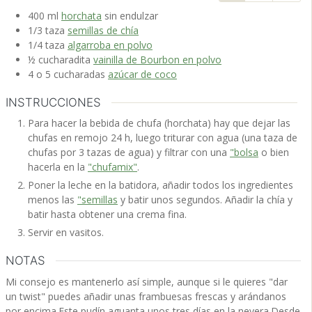
400
ml
horchata
sin endulzar
1/3
taza
semillas de chía
1/4
taza
algarroba en polvo
½
cucharadita
vainilla de Bourbon en polvo
4 o 5
cucharadas
azúcar de coco
INSTRUCCIONES
Para hacer la bebida de chufa (horchata) hay que dejar las
chufas en remojo 24 h, luego triturar con agua (una taza de
chufas por 3 tazas de agua) y filtrar con una
"bolsa
o bien
hacerla en la
"chufamix"
.
Poner la leche en la batidora, añadir todos los ingredientes
menos las
"semillas
y batir unos segundos. Añadir la chía y
batir hasta obtener una crema fina.
Servir en vasitos.
NOTAS
Mi consejo es mantenerlo así simple, aunque si le quieres "dar
un twist" puedes añadir unas frambuesas frescas y arándanos
por encima.
Este pudín aguanta unos tres días en la nevera.
Desde