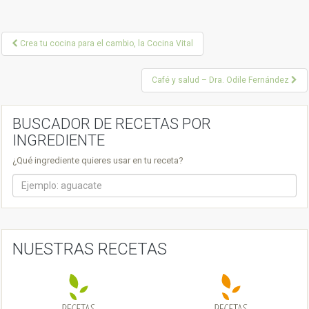
P
Crea tu cocina para el cambio, la Cocina Vital
o
Café y salud – Dra. Odile Fernández
s
t
BUSCADOR DE RECETAS POR
n
INGREDIENTE
a
¿Qué ingrediente quieres usar en tu receta?
v
i
g
a
NUESTRAS RECETAS
t
i