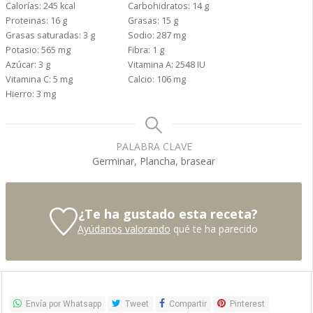
Calorías:
245
kcal
Carbohidratos:
14
g
Proteinas:
16
g
Grasas:
15
g
Grasas saturadas:
3
g
Sodio:
287
mg
Potasio:
565
mg
Fibra:
1
g
Azúcar:
3
g
Vitamina A:
2548
IU
Vitamina C:
5
mg
Calcio:
106
mg
Hierro:
3
mg
PALABRA CLAVE
Germinar, Plancha, brasear
¿Te ha gustado esta receta?
Ayúdanos valorando
qué te ha parecido
Envía por Whatsapp
Tweet
Compartir
Pinterest