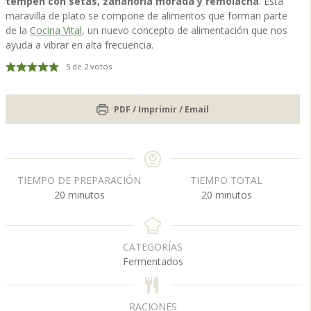
tempeh con setas, zanahoria morada y remolacha
. Esta
maravilla de plato se compone de alimentos que forman parte
de la
Cocina Vital
, un nuevo concepto de alimentación que nos
ayuda a vibrar en alta frecuencia.
5
de
2
votos
PDF / Imprimir / Email
TIEMPO DE PREPARACIÓN
TIEMPO TOTAL
m
m
20
minutos
20
minutos
i
i
n
n
u
u
CATEGORÍAS
t
t
Fermentados
o
o
s
s
RACIONES