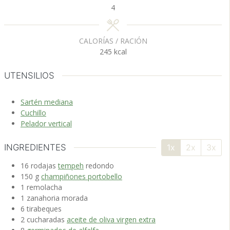
4
CALORÍAS / RACIÓN
245
kcal
UTENSILIOS
Sartén mediana
Cuchillo
Pelador vertical
INGREDIENTES
1x
2x
3x
16
rodajas
tempeh
redondo
150
g
champiñones portobello
1
remolacha
1
zanahoria
morada
6
tirabeques
2
cucharadas
aceite de oliva virgen extra