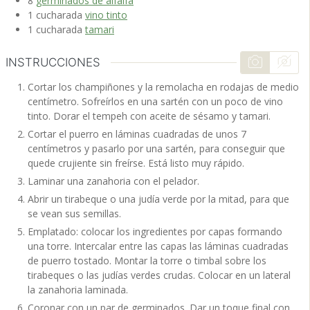
8
germinados de alfalfa
1
cucharada
vino tinto
1
cucharada
tamari
INSTRUCCIONES
Cortar los champiñones y la remolacha en rodajas de medio
centímetro. Sofreírlos en una sartén con un poco de vino
tinto. Dorar el tempeh con aceite de sésamo y tamari.
Cortar el puerro en láminas cuadradas de unos 7
centímetros y pasarlo por una sartén, para conseguir que
quede crujiente sin freírse. Está listo muy rápido.
Laminar una zanahoria con el pelador.
Abrir un tirabeque o una judía verde por la mitad, para que
se vean sus semillas.
Emplatado: colocar los ingredientes por capas formando
una torre. Intercalar entre las capas las láminas cuadradas
de puerro tostado. Montar la torre o timbal sobre los
tirabeques o las judías verdes crudas. Colocar en un lateral
la zanahoria laminada.
Coronar con un par de germinados. Dar un toque final con