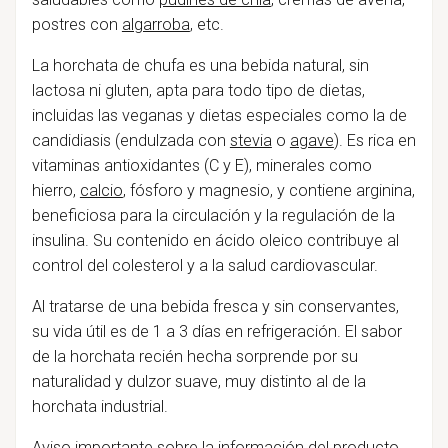
postres con
algarroba
, etc.
La horchata de chufa es una bebida natural, sin
lactosa ni gluten, apta para todo tipo de dietas,
incluidas las veganas y dietas especiales como la de
candidiasis (endulzada con
stevia
o
agave
). Es rica en
vitaminas antioxidantes (C y E), minerales como
hierro,
calcio
, fósforo y magnesio, y contiene arginina,
beneficiosa para la circulación y la regulación de la
insulina. Su contenido en ácido oleico contribuye al
control del colesterol y a la salud cardiovascular.
Al tratarse de una bebida fresca y sin conservantes,
su vida útil es de 1 a 3 días en refrigeración. El sabor
de la horchata recién hecha sorprende por su
naturalidad y dulzor suave, muy distinto al de la
horchata industrial.
Aviso importante sobre la información del producto.