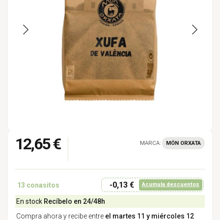
12,65 €
MARCA:
MÓN ORXATA
-0,13 €
13
conasitos
Acumula descuentos
En stock
Recíbelo en 24/48h
Compra ahora y recibe entre
el martes 11 y miércoles 12