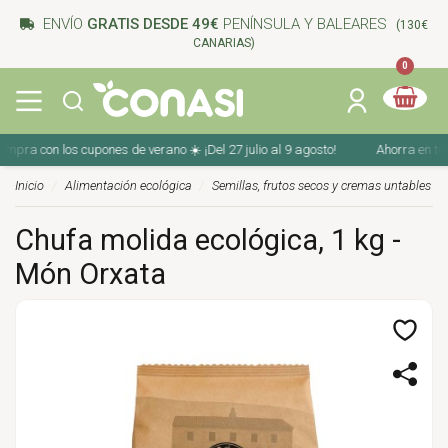
ENVÍO
GRATIS DESDE 49€
PENÍNSULA Y BALEARES
(130€
CANARIAS)
0
ra con los cupones de verano ☀️ ¡Del 27 julio al 9 agosto!
Ahorra en tu com
Inicio
Alimentación ecológica
Semillas, frutos secos y cremas untables
Chufa molida ecológica, 1 kg -
Món Orxata