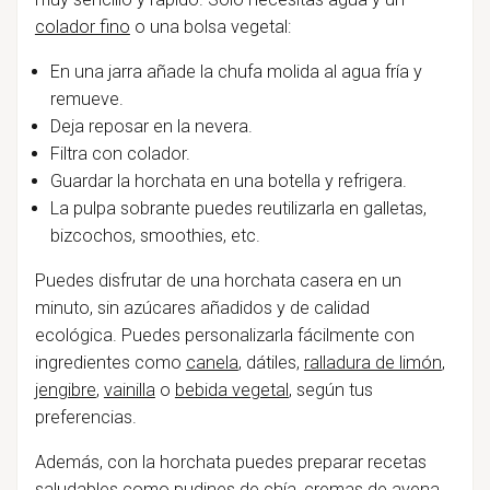
colador fino
o una bolsa vegetal:
En una jarra añade la chufa molida al agua fría y
remueve.
Deja reposar en la nevera.
Filtra con colador.
Guardar la horchata en una botella y refrigera.
La pulpa sobrante puedes reutilizarla en galletas,
bizcochos, smoothies, etc.
Puedes disfrutar de una horchata casera en un
minuto, sin azúcares añadidos y de calidad
ecológica. Puedes personalizarla fácilmente con
ingredientes como
canela
, dátiles,
ralladura de limón
,
jengibre
,
vainilla
o
bebida vegetal
, según tus
preferencias.
Además, con la horchata puedes preparar recetas
saludables como
pudines de chía
, cremas de avena,