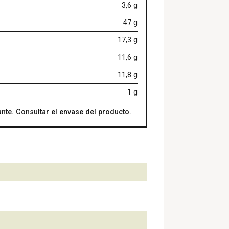
3,6 g
47 g
17,3 g
11,6 g
11,8 g
1 g
nte. Consultar el envase del producto.