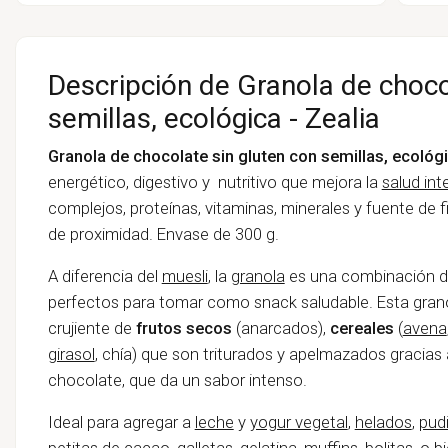
Descripción de Granola de choco
semillas, ecológica - Zealia
Granola de chocolate sin gluten con semillas, ecológi
energético, digestivo y nutritivo que mejora la
salud int
complejos, proteínas, vitaminas, minerales y fuente de 
de proximidad.
Envase de 300 g.
A diferencia del
muesli
, la
granola
es una combinación d
perfectos para tomar como snack saludable. Esta gran
crujiente de
frutos secos
(anarcados),
cereales
(
avena
girasol
, chía) que son triturados y apelmazados gracias 
chocolate, que da un sabor intenso.
Ideal para agregar a
leche
y
yogur vegetal
,
helados
,
pud
petitas de cacao
, galletas, gelatina,
muffins
,
bolitas
, o 