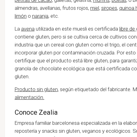
almendras, avellanas, frutos rojos,
miel
,
siropes
,
quinoa 
limón
o
naranja
, etc.
La
avena
utilizada en este muesli es certificada
libre de
contiene gluten, pero si se cultiva cerca de cultivos co
industria que un cereal con gluten como el trigo, el ce
incorporar gluten por contaminación cruzada. Por esto
certifique que el producto está libre gluten, para garan
granola de chocolate ecológica que está certificada 
gluten.
Producto sin gluten
, según etiquetado del fabricante.
alimentación.
Conoce Zealia
Empresa familiar barcelonesa especializada en la elabor
repostería y snacks sin gluten, veganos y ecológicos.