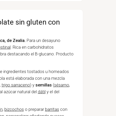
late sin gluten con
ca, de Zealia.
Para un desayuno
estinal
. Rica en carbohidratos
fibra destacando el
B-glucano. Producto
e ingredientes tostados u horneados
ola está elaborada con una mezcla
,
trigo sarraceno
) y
semillas
(
sésamo
,
al azúcar natural del
dátil
y el del
in
,
bizcochos
o preparar
barritas
con
bien, personalizar añadiendo nueces,