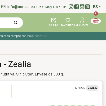
info@conasi.eu
ES
10h a 14h y 16h a 18h
Idioma:
0
5% DTO
FAVORITOS
MI CUENTA
 tu compra con los cupones de verano ☀️ ¡Del 27 julio al 9 agosto!
 - Zealia
utritiva. Sin gluten. Envase de 300 g.
MARCA:
ZEALIA