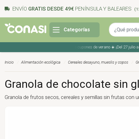
ENVÍO
GRATIS DESDE 49€
PENÍNSULA Y BALEARES
(1
Categorías
Ahorra en tu compra con los cupones de verano ☀️ ¡Del 27 julio al 9 a
Inicio
Alimentación ecológica
Cereales desayuno, mueslis y copos
Gr
Granola de chocolate sin gl
Granola de frutos secos, cereales y semillas sin frutas con 