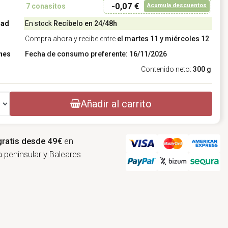
-0,07 €
Acumula descuentos
7
conasitos
dad
En stock
Recíbelo en 24/48h
Compra ahora y recibe entre
el martes 11 y miércoles 12
nes
Fecha de consumo preferente: 16/11/2026
Contenido neto:
300 g
Añadir al carrito
gratis desde 49€
en
 peninsular y Baleares