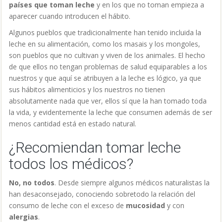
¿Recomiendan tomar leche
todos los médicos?
No, no todos
. Desde siempre algunos médicos naturalistas la
han desaconsejado, conociendo sobretodo la relación del
consumo de leche con el exceso de
mucosidad
y con
alergias
.
En cuanto a los
médicos convencionales, la recomiendan
casi todos
. Ellos se basan en lo que han aprendido en las
facultades. Allí no se cuestiona que un alimento tan completo
pueda ocasionar perjuicio alguno (al margen de la intolerancia
a la lactosa y poco más). Es muy difícil pasar el listón de lo
admitido y lo que nadie cuestiona y empezar a cuestionarlo. Lo
que se sabe y lo que no, no depende de la buena voluntad de
los médicos, sino de lo que convenga a los que tienen el poder
económico, en este caso las empresas farmacéuticas y la
industria láctea.
La información que llega a los médicos, a los medios de
información y a todos nosotros depende de lo que convenga