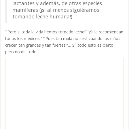
lactantes y además, de otras especies
mamíferas (¡si al menos siguiéramos
tomando leche humana!).
“¡Pero si toda la vida hemos tomado leche!” “¡Si la recomiendan
todos los médicos!” “¡Pues tan mala no será cuando los niños
crecen tan grandes y tan fuertes!”… Sí, todo esto es cierto,
pero no del todo…
No se trata de alarmismo o de querer estigmatizar la leche y
buscar donde no hay. Se trata simplemente de hacernos
conscientes de las consecuencias que tiene para
nuestra salud
el empeño en mantener conductas
antinaturales y desnaturalizadas (antinatural por lactar toda la
vida, desnaturalizada porque tanto a las vacas como a la leche
se les somete a tratamientos que alteran de forma importante
el producto que llega hasta nosotros).