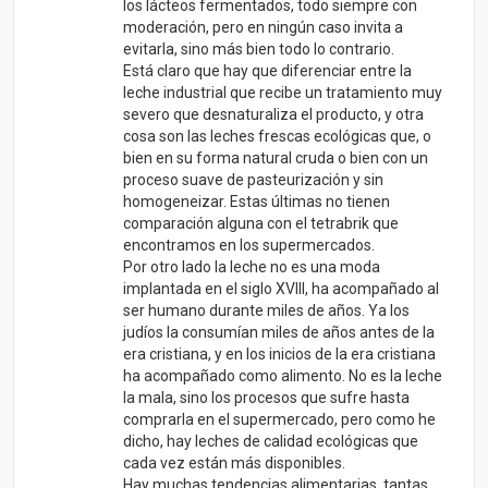
judíos la consumían miles de años antes de la
era cristiana, y en los inicios de la era cristiana
ha acompañado como alimento. No es la leche
la mala, sino los procesos que sufre hasta
comprarla en el supermercado, pero como he
dicho, hay leches de calidad ecológicas que
cada vez están más disponibles.
Hay muchas tendencias alimentarias, tantas
como teorías defendidas por el médico de
turno. Hay naturistas que defienden que el
consumo de cereales, sobretodo del trigo es
del todo perjudicial.
Lo que sí es sumamente perjudicial es la leche
de soja en todas sus variantes, y esto lo
defienden cada vez más médicos serios. La
única soja que es saludable con moderación es
la fermentada. Hasta el Dr. Mercola habla
pestes de la leche de soja y, sin embargo,
bondades de la leche animal siempre que sea
cruda.
RESPONDER