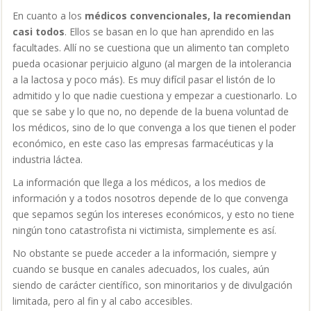
que sepamos según los intereses económicos, y esto no tiene
ningún tono catastrofista ni victimista, simplemente es así.
No obstante se puede acceder a la información, siempre y
cuando se busque en canales adecuados, los cuales, aún
siendo de carácter científico, son minoritarios y de divulgación
limitada, pero al fin y al cabo accesibles.
¡Pues tan mala no será la leche…!
Matar no mata. Nuestra alimentación ha cambiado mucho en
los últimos 50 años, y en nuestra sociedad se caracteriza
principalmente por el acceso de todos (casi todos) a todos los
alimentos y en abundancia.
Ahora no pasamos hambre. Para ello nos hemos alejado de
los alimentos en su estado natural, y cada vez se sofistican
más en su procesamiento. No es la leche el único alimento
manipulado, ya nada llega a nosotros en estado natural.
Vivimos más años, y podemos conformarnos con ese