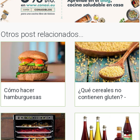
Cómo hacer
¿Qué cereales no
hamburguesas
contienen gluten? -
veganas: ingredientes,
Mijo
elaboración y recetas
5 formas de conservar
Elaborando conservas
alimentos en casa
caseras en vinagre
35 comentarios en “
¡Cuidado en
con la leche! Pero.. ¿Por qué?
”
JUAN