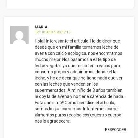
supermercados. A mi niño de 3 años tambien
le doy la de avena y no tiene carencia de nada.
Esta sanisimo!! Como bien dice el articulo,
somos lo que comemos. Intentemos comer
alimentos puros (ecologicos),nuestro cuerpo
nos lo agradecera.
RESPONDER
ANA MARTIN
14/11/2013 a las 12:57
Hombre! menos mal que los médicos aprenden
lo que se cuenta en la Facultad de Medicina.
¿Dónde os parece que se ha de formar un
médico? ¡Por dios! Comentarios como ese os
restan seriedad
RESPONDER