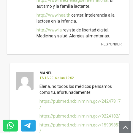
Elena, no todos los médicos pensamos
como tú, afortunadamente:
https://pubmed.ncbi.nlm.nih.gov/24247817
/
https://pubmed.ncbi.nlm.nih.gov/9224182/
https://pubmed.ncbi.nlm.nih.gov/15939853
/
Gran respuesta, Marta Villen.
RESPONDER
ANTONIO FTH
09/06/2018 a las 12:51
Porqué este estudio no aparece en las
bibliografías? Lea el libro “El estudio de
China”. Su autor es un científico reconocido.
Es la investigación más importante jamás
hecha sobre nutrición, y en especial sobre la