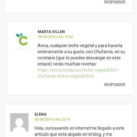
ELENA
30/08/2014 a las 22:14
Hola, curioseando en internet he llegado a este
artículo que está alojado en el blog, y me
gustaría decirles que no estoy para nada de
acuerdo en varias afirmaciones que hacéis, por
no decir que en casi todas.
Lo primero, puntualizar que estoy a favor del
consumo de productos ecológicos y que en la
búsqueda de información sobre ellos he
aterrizado en este sitio web.
Lo segundo, soy médico especialista en
Medicina Familiar y Comunitaria y con Máster
en nutrición además de gozar de experiencia
clínica en este campo. No sé si alguno de
ustedes es médico o ha estudiado algún
tiempo en una facultad de medicina, pero por
sus comentarios deduzco que no. Afirman