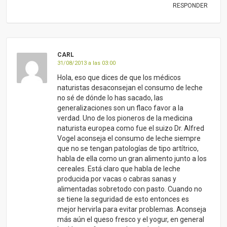
que no se tengan patologías de tipo artítrico,
habla de ella como un gran alimento junto a los
cereales. Está claro que habla de leche
producida por vacas o cabras sanas y
alimentadas sobretodo con pasto. Cuando no
se tiene la seguridad de esto entonces es
mejor hervirla para evitar problemas. Aconseja
más aún el queso fresco y el yogur, en general
los lácteos fermentados, todo siempre con
moderación, pero en ningún caso invita a
evitarla, sino más bien todo lo contrario.
Está claro que hay que diferenciar entre la
leche industrial que recibe un tratamiento muy
severo que desnaturaliza el producto, y otra
cosa son las leches frescas ecológicas que, o
bien en su forma natural cruda o bien con un
proceso suave de pasteurización y sin
homogeneizar. Estas últimas no tienen
comparación alguna con el tetrabrik que
encontramos en los supermercados.
Por otro lado la leche no es una moda
implantada en el siglo XVIII, ha acompañado al
ser humano durante miles de años. Ya los