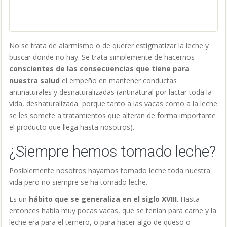
¿Siempre hemos tomado leche?
Posiblemente nosotros hayamos tomado leche toda nuestra
vida pero no siempre se ha tomado leche.
Es un
hábito que se generaliza en el siglo XVIII
. Hasta
entonces había muy pocas vacas, que se tenían para carne y la
leche era para el ternero, o para hacer algo de queso o
mantequilla.
Cuando un niño no podía mamar de la madre siempre se
buscaba una nodriza, a nadie se le ocurría darle la leche de un
animal. Sin embargo, a finales del siglo XVIII los médicos
empezaron a recomendar la leche de vaca cuando faltaba la
leche para amamantar, y las madres fueron venciendo la
resistencia al ver que los niños también con ella crecían. Así
que gradualmente se fue aceptando la leche de vaca como un
alimento. Además, en 1856 Pasteur descubrió que mediante el
calor se destruyen los microorganismos, lo cual permitió
hacerla más segura y conservarla.
También se fue introduciendo la ganadería intensiva y los