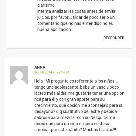
lácteo más al día, me gustaría tener una opción
rica para él y con gran aporte para su
crecimiento, qué opción me aconsejais para su
desayuno? o q sustitutivo de leche y bebida
sabrosa para mezclar con su Nesquick me
deciis que para un niño no será costoso
cambiar por este hábito? Muchas Gracias!!!
RESPONDER
MARTA VILLEN
28/04/2014 a las 13:42
Anna, cualquier leche vegetal y para hacerla
enteramente a su gusto, con Chufamix, en su
recetario (que te puedes descargar en este
enlace) verás muchas recetas:
https://www.conasi.eu/leche-vegetal/641-
chufamix-leche-vegetal.html
RESPONDER