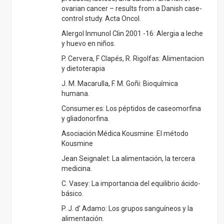
Jean Seignalet: La alimentación, la tercera
medicina.
C. Vasey: La importancia del equilibrio ácido-
básico.
P. J. d’ Adamo: Los grupos sanguíneos y la
alimentación.
A. Hessman-Kosaris: La dieta según tu grupo
sanguíneo.
F. Hernández Ramos: Que tus alimentos sean
tu medicina.
D. Bonet: Fortalece tus huesos. Revista
cuerpo mente.
E. Perea: Menos leche en tu dieta . Revista
integral
Revista natural: Los lácteos
WaySays.com. How milk causes
osteoporosis.