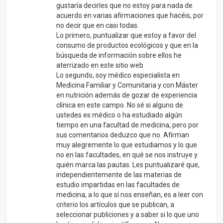
muy alegremente lo que estudiamos y lo que
no en las facultades, en qué se nos instruye y
quién marca las pautas. Les puntualizaré que,
independientemente de las materias de
estudio impartidas en las facultades de
medicina, a lo que sí nos enseñan, es a leer con
criterio los artículos que se publican, a
seleccionar publiciones y a saber si lo que uno
lee tiene validez científica o no. No es
suficiente con que venga escrito en un papel.
Les emplazo, por tanto, a que me remitan los
artículos en los que basan sus afirmaciones.
Mientras tanto, sí les puedo afirmar que la
leche no provoca osteoporosis, ni gran parte de
los problemas alérgicos, y que, la mayoría de
los médicos no son mercenarios de los
intereses económicos de las multinacionales ni
la industria lechera.
Un saludo
RESPONDER