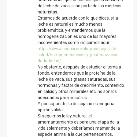
en calcio y otros minerales etc, no son los
adecuados para nosotros.
Y por supuesto, la de soja no es ninguna
opción válida.
Si seguimos la ley natural, el
amamantamiento es para una etapa de la
vida solamente y deberíamos mamar de la
especie animal a la que pertenecemos,
siempre que sea posible. Puesto que
intentamos abogar por una alimentación
consciente y lo más natural posible, creemos
que en la actual sociedad, en la que tenemos
la suerte de contar con todo tipo de
alimentos a nuestra disposición, no
necesitamos leche de animales para
sobrevivir ni para estar bien alimentados.
En cuanto a los judíos, nos consta que la
leche que tomaban era de cabra y no a diario,
si no cuando había pasto y los animales se
reproducían (aquí también decimos que la
leche de cabra es mejor para nosotros:
https://www.conasi.eu/blog/consejos-de-