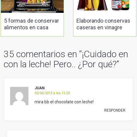
02/06/2012 a las 15:23
mira bb el chocolate con leche!
RESPONDER
MARTA
06/06/2012 a las 11:20
Sí, el chocolate con leche también es mejor
sustituirlo por chocolate sin leche. A
propósito ¡dato muy interesante! (lo saco del
libro de Odile Alimentación anticáncer”):
“
El cacao y el chocolate negro el amargan
la vida al cáncer
El cacao y sus productos son la fuente más
concentrada de procianidinas, flavonoides,
catequinas y equcatequinas que existe.
Estos fitoquímicos
limitan el crecimiento de
las células tumorales y evitan las
metástasis
. El cacao es uno de los alimentos