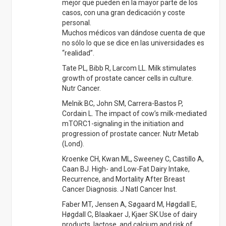
Kroenke CH, Kwan ML, Sweeney C, Castillo A,
Caan BJ. High- and Low-Fat Dairy Intake,
Recurrence, and Mortality After Breast
Cancer Diagnosis. J Natl Cancer Inst.
Faber MT, Jensen A, Søgaard M, Høgdall E,
Høgdall C, Blaakaer J, Kjaer SK.Use of dairy
products, lactose, and calcium and risk of
ovarian cancer – results from a Danish case-
control study. Acta Oncol.
Alergol Inmunol Clin 2001 -16: Alergia a leche
y huevo en niños.
P. Cervera, F Clapés, R. Rigolfas: Alimentacion
y dietoterapia
J. M. Macarulla, F. M. Goñi: Bioquímica
humana.
Consumer.es: Los péptidos de caseomorfina
y gliadonorfina.
Asociación Médica Kousmine: El método
Kousmine