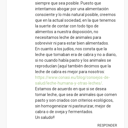
salud/leche-humana-y-otras-leches/
.
Estamos de acuerdo en que si se desea
tomar leche, que sea de animales que comen
pasto y son criados con criterios ecológicos,
sin homogeneizar ni pasteurizar, mejor de
cabra o de oveja y fermentados.
Un saludo!!
RESPONDER
MARIA
12/10/2013 a las 17:19
Hola!! Interesante el articulo. He de decir que
desde que en mi familia tomamos leche de
avena con calcio ecologica, nos encontramos
mucho mejor. Nos pasamos a este tipo de
leche vegetal, ya que mi tio tenia vacas para
consumo propio y adquiriamos donde el la
leche, y he de decir que no tiene nada que ver
con las leches que venden en los