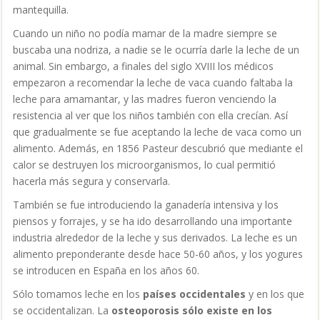
piensos y forrajes, y se ha ido desarrollando una importante
industria alrededor de la leche y sus derivados. La leche es un
alimento preponderante desde hace 50-60 años, y los yogures
se introducen en España en los años 60.
Sólo tomamos leche en los
países occidentales
y en los que
se occidentalizan. La
osteoporosis sólo existe en los
países que toman leche
y en los que no toman empieza a
aparecer cuando introducen el hábito.
Algunos pueblos que tradicionalmente han tenido incluida la
leche en su alimentación, como los masais y los mongoles,
son pueblos que no cultivan y viven de los animales. El hecho
de que ellos no tengan problemas de salud equiparables a los
nuestros y que aquí se atribuyen a la leche es lógico, ya que
sus hábitos alimenticios y los nuestros no tienen
absolutamente nada que ver, ellos sí que la han tomado toda
la vida, y evidentemente la leche que consumen además de ser
menos cantidad está en estado natural.