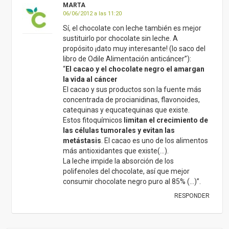
más antioxidantes que existe(…).
La leche impide la absorción de los
polifenoles del chocolate, así que mejor
consumir chocolate negro puro al 85% (…)”.
RESPONDER
ELISABET ESTEBAN
18/05/2013 a las 10:32
Hola!! Me llamo Eli y acabo de encontrarme
vuestro blog. Me gusta mucho el enfoque que
le dais al tema de la alimentación. Yo soy
farmacéutica pero me muevo mucho en los
temas de naturopatía, nutrición ortomolecular
y cosas así….el tema de la leche me inquieta
bastante. Yo tampoco creo que sea buena
para la salud, pero me falta base científica
para argumentar. Os pediría que, por favor,
publicaseis también la bibliografía sobre la que
apoyáis todos vuestros argumentos, y así