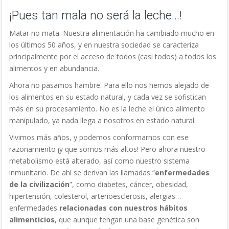
razonamiento ¡y que somos más altos! Pero ahora nuestro
metabolismo está alterado, así como nuestro sistema
inmunitario. De ahí se derivan las llamadas “
enfermedades
de la civilización
”, como diabetes, cáncer, obesidad,
hipertensión, colesterol, arterioesclerosis, alergias…
enfermedades
relacionadas con nuestros hábitos
alimenticios
, que aunque tengan una base genética son
potenciados por éstos.
La leche
, por todas las características
que se irán analizando, es
uno de los alimentos más
desequilibrantes
del complejo equilibrio de nuestro
organismo.
Somos lo que comemos, la química de nuestro interior
depende directamente de lo que introducimos. Y lo que
introducimos no es lo más adecuado a las capacidades de
nuestro cuerpo.
Queremos creer que nuestro cuerpo puede con todo, y que
todo vale, pero realmente todo no vale.
Como sugerencia: hagámonos responsables de lo que
hacemos con nuestro cuerpo y nuestra salud. Somos los