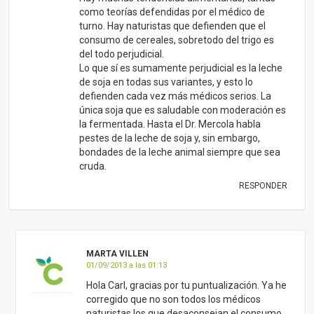
MARTA VILLEN
01/09/2013 a las 01:13
Hola Carl, gracias por tu puntualización. Ya he
corregido que no son todos los médicos
naturistas los que desaconsejan el consumo
de leche de vaca, si no parte de los médicos
naturistas.
Estamos de acuerdo con lo que dices, si la
leche es natural es mucho menos
problemática, y entendemos que la
homogeneización es uno de los mayores
inconvenientes como indicamos aquí:
https://www.conasi.eu/blog/consejos-de-
salud/homogeneizacion-y-pasteurizacion-
de-la-leche/
No obstante, después de estudiar el tema a
fondo, entendemos que la proteína de la
leche de vaca, sus grasas saturadas, sus
hormonas y factor de crecimiento, contenido