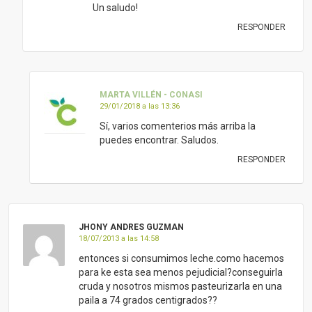
JHONY ANDRES GUZMAN
18/07/2013 a las 14:58
entonces si consumimos leche.como hacemos
para ke esta sea menos pejudicial?conseguirla
cruda y nosotros mismos pasteurizarla en una
paila a 74 grados centigrados??
RESPONDER
CARL
31/08/2013 a las 03:00
Hola, eso que dices de que los médicos
naturistas desaconsejan el consumo de leche
no sé de dónde lo has sacado, las
generalizaciones son un flaco favor a la
verdad. Uno de los pioneros de la medicina
naturista europea como fue el suizo Dr. Alfred
Vogel aconseja el consumo de leche siempre