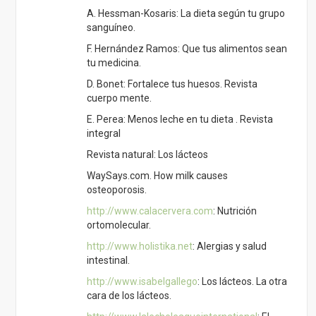
http://www.calacervera.com
: Nutrición
ortomolecular.
http://www.holistika.net
: Alergias y salud
intestinal.
http://www.isabelgallego
: Los lácteos. La otra
cara de los lácteos.
http://www.lalecheleagueinternational
: El
autismo y la familia lactante.
http://www.health
center: Intolerancia a la
lactosa en la infancia.
http://www.la
revista de libertad digital.
Medicina y salud: Alergias alimentarias.
RESPONDER
MANEL
17/12/2016 a las 19:02