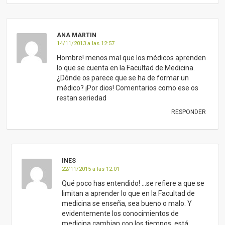
INES
22/11/2015 a las 12:01
Qué poco has entendido! …se refiere a que se
limitan a aprender lo que en la Facultad de
medicina se enseña, sea bueno o malo. Y
evidentemente los conocimientos de
medicina cambian con los tiempos, está
clarísimo.
Intenta analizar las cosas antes de emitir
juicios, por favor,… tildar de poco serio un
comentario que no has entendido no es
buena aportación
RESPONDER
ANNA
16/04/2014 a las 14:04
Hola ! Mi pregunta es referente a los niños….
tengo uno adolescente, bebe un vaso y poco