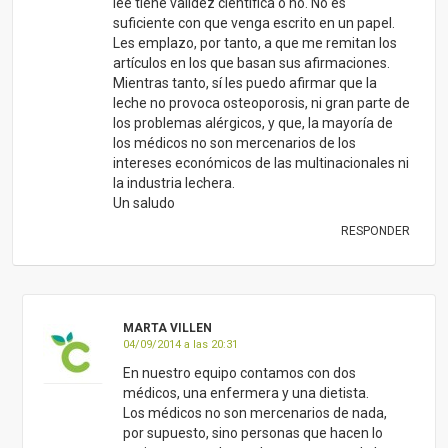
MARTA VILLEN
04/09/2014 a las 20:31
En nuestro equipo contamos con dos
médicos, una enfermera y una dietista.
Los médicos no son mercenarios de nada,
por supuesto, sino personas que hacen lo
mejor que pueden en la mayor parte de los
casos, con una gran dedicación y coste
personal.
Muchos médicos van dándose cuenta de que
no sólo lo que se dice en las universidades es
“realidad”.
Tate PL, Bibb R, Larcom LL. Milk stimulates
growth of prostate cancer cells in culture.
Nutr Cancer.
Melnik BC, John SM, Carrera-Bastos P,
Cordain L. The impact of cow’s milk-mediated
mTORC1-signaling in the initiation and
progression of prostate cancer. Nutr Metab
(Lond).