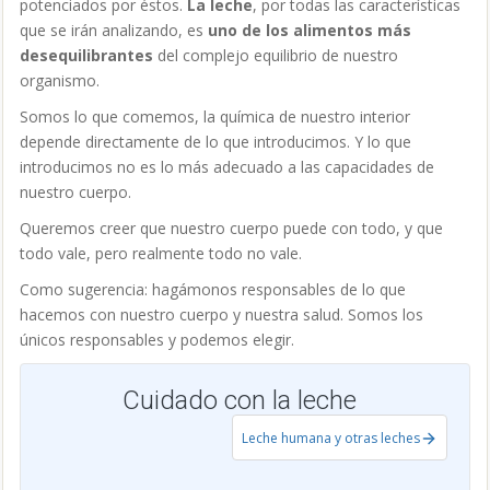
únicos responsables y podemos elegir.
Cuidado con la leche
Leche humana y otras leches
Envía por Whatsapp
Tweet
Compartir
Pinterest
MARTA VILLÉN - CONASI -
PUBLICACIONES
Marta Villén, Diplomada en Enfermería, máster en Cuidados
Paliativos (experiencia laboral 27 años), formada en Nutrición
Ayurveda, Cocina Energetica, Quiromasaje, Terapia de Zonas
Reflejas y Flores de Bach. Estar en la dirección de contenidos de
Conasi desde el año 2005 me ha dado el "máster definitivo" en