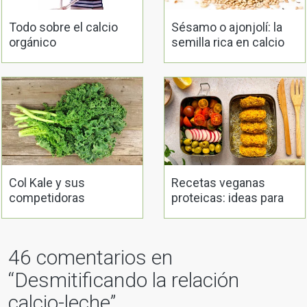
Todo sobre el calcio
Sésamo o ajonjolí: la
orgánico
semilla rica en calcio
Col Kale y sus
Recetas veganas
competidoras
proteicas: ideas para
un menú vegano rico
en proteína vegetal
46 comentarios en
“
Desmitificando la relación
calcio-leche
”