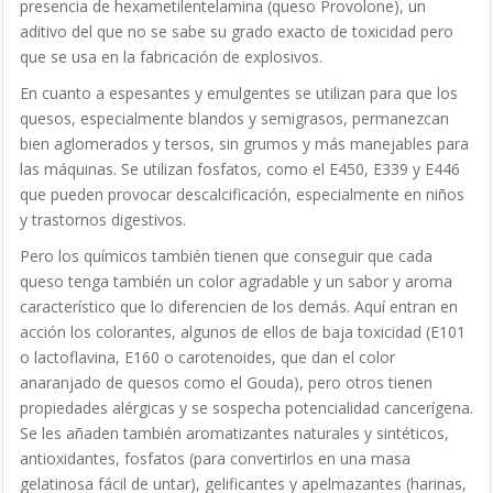
presencia de hexametilentelamina (queso Provolone), un
aditivo del que no se sabe su grado exacto de toxicidad pero
que se usa en la fabricación de explosivos.
En cuanto a espesantes y emulgentes se utilizan para que los
quesos, especialmente blandos y semigrasos, permanezcan
bien aglomerados y tersos, sin grumos y más manejables para
las máquinas. Se utilizan fosfatos, como el E450, E339 y E446
que pueden provocar descalcificación, especialmente en niños
y trastornos digestivos.
Pero los químicos también tienen que conseguir que cada
queso tenga también un color agradable y un sabor y aroma
característico que lo diferencien de los demás. Aquí entran en
acción los colorantes, algunos de ellos de baja toxicidad (E101
o lactoflavina, E160 o carotenoides, que dan el color
anaranjado de quesos como el Gouda), pero otros tienen
propiedades alérgicas y se sospecha potencialidad cancerígena.
Se les añaden también aromatizantes naturales y sintéticos,
antioxidantes, fosfatos (para convertirlos en una masa
gelatinosa fácil de untar), gelificantes y apelmazantes (harinas,