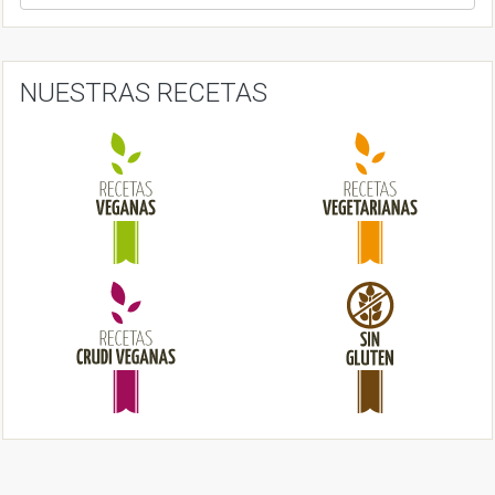
a
v
i
NUESTRAS RECETAS
g
a
t
i
o
n