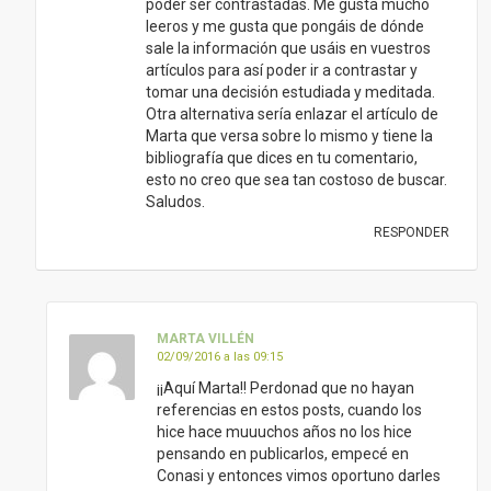
MARTA VILLÉN
02/09/2016 a las 09:15
¡¡Aquí Marta!! Perdonad que no hayan
referencias en estos posts, cuando los
hice hace muuuchos años no los hice
pensando en publicarlos, empecé en
Conasi y entonces vimos oportuno darles
difusión. Pero no hay problema, luego se
publicó un libro en castellano (perfecto,
porque las referencias que tuve que
revisar eran en inglés) que tiene el mismo
mensaje, mejor y mucho más completo y
que sí recoge referencias ¡428! es “Leche
que no has de beber” de David Román.
También podéis ver la entrevista que le
hace Ana Moreno:
https://www.youtube.com/watch?
v=IgZw2cpfOeU
Saludos!
RESPONDER