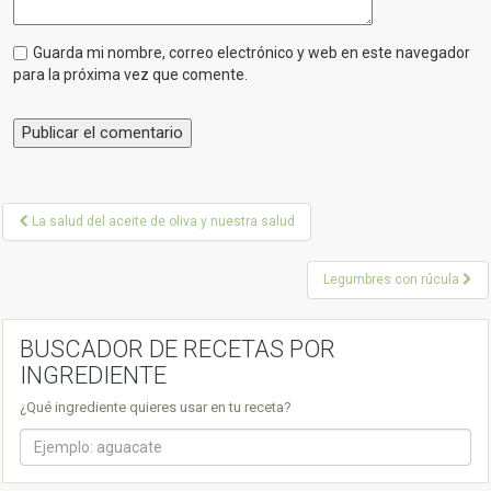
t
BUSCADOR DE RECETAS POR
n
INGREDIENTE
a
¿Qué ingrediente quieres usar en tu receta?
v
i
g
a
NUESTRAS RECETAS
t
i
o
n