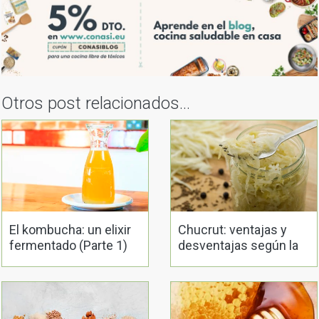
El kombucha: un elixir
Chucrut: ventajas y
fermentado (Parte 1)
desventajas según la
evidencia científica
Harinas sin gluten: la
Ranking de los
guía definitiva
mejores endulzantes
naturales
17 comentarios en “
Leche y
Osteoporosis
”