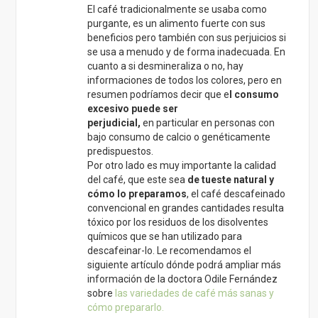
convencional en grandes cantidades resulta
tóxico por los residuos de los disolventes
químicos que se han utilizado para
descafeinar-lo. Le recomendamos el
siguiente artículo dónde podrá ampliar más
información de la doctora Odile Fernández
sobre
las variedades de café más sanas y
cómo prepararlo.
Por último le recomendamos mucho
el café
verde ecológico
, es una forma muy
saludable de tomar las propiedades
benéficas del café sin los perjuicios derivados
del tostado, puede encontrar más
información en el siguiente link :
café verde
Salud!
RESPONDER
MÓNICA BERNHARDT