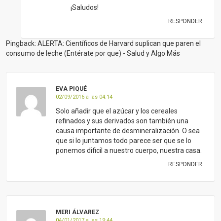
que si lo juntamos todo parece ser que se lo
ponemos dificil a nuestro cuerpo, nuestra casa.
RESPONDER
MERI ÁLVAREZ
04/01/2017 a las 19:44
Muy interesante el artículo. Entonces, ¿la
cantidad diaria recomendada de calcio debería
ser menor que 1000 mg? Personalmente no
tomo productos lácteos pero sí compro leche
de almendras enriquecida con calcio
precisamente para alcanzar esa cifra. ¿Se
supone que podría comprarla sin calcio
añadido, ya que es posible que esté
obteniendo el calcio suficiente mediante el
consumo diario de alubias, brocoli, lechuga,
naranjas, agua mineral, etc.?
RESPONDER