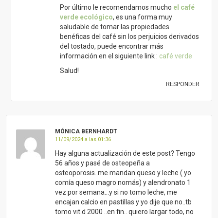
11/09/2024 a las 01:36
Hay alguna actualización de este post? Tengo
56 años y pasé de osteopeña a
osteoporosis..me mandan queso y leche ( yo
comía queso magro nomás) y alendronato 1
vez por semana…y si no tomo leche, me
encajan calcio en pastillas y yo dije que no..tb
tomo vit.d 2000 ..en fin.. quiero largar todo, no
tomar nada más..
RESPONDER
LAURA PEREZ - CONASI
17/09/2024 a las 09:05
Buenas Mónica,
Hay varias formas de incluir más calcio en la
dieta, además de los lácteos. En este post
encontrarás algunos de los alimentos más
ricos en calcio: