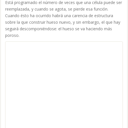
Está programado el número de veces que una célula puede ser
reemplazada, y cuando se agota, se pierde esa función.
Cuando ésto ha ocurrido habrá una carencia de estructura
sobre la que construir hueso nuevo, y sin embargo, el que hay
seguirá descomponiéndose: el hueso se va haciendo más
poroso.
¿Acaso la naturaleza ha cometido
un
error
con nosotros?
Se podría pensar que estamos “mal hechos”, ya que perdemos
la capacidad de incorporación de masa ósea.
Resulta que nuestro organismo está diseñado para recibir el
mayor aporte de calcio durante los dos primeros años de vida,
la época de la lactancia. A partir de entonces el organismo está
preparado para funcionar perfectamente con el aporte de
calcio de la alimentación SIN LACTANCIA.
Y la leche de la madre contiene, por supuesto, todo el calcio