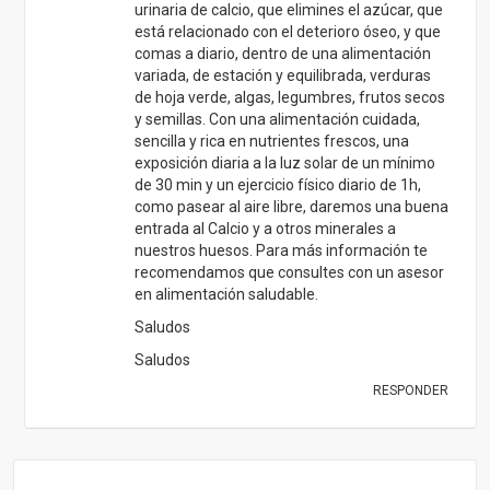
Saludos
Saludos
RESPONDER
ANA OTILIA MERCHAN
01/09/2019 a las 16:23
Excelente la investigación y son aporte valioso
para nuestra salud .Muchas gracias
RESPONDER
YOLANDA
22/10/2019 a las 21:40
Desmineraliza el cafe (aunque sea
descafeinado)????