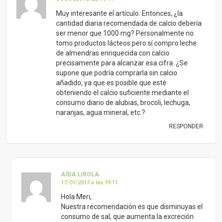
AÏDA LIROLA
17/01/2017 a las 19:11
Hola Meri,
Nuestra recomendación es que disminuyas el
consumo de sal, que aumenta la excreción
urinaria de calcio, que elimines el azúcar, que
está relacionado con el deterioro óseo, y que
comas a diario, dentro de una alimentación
variada, de estación y equilibrada, verduras
de hoja verde, algas, legumbres, frutos secos
y semillas. Con una alimentación cuidada,
sencilla y rica en nutrientes frescos, una
exposición diaria a la luz solar de un mínimo
de 30 min y un ejercicio físico diario de 1h,
como pasear al aire libre, daremos una buena
entrada al Calcio y a otros minerales a
nuestros huesos. Para más información te
recomendamos que consultes con un asesor
en alimentación saludable.