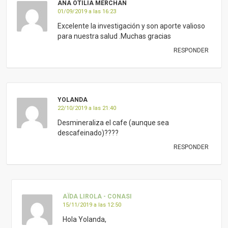
RESPONDER
AÏDA LIROLA - CONASI
15/11/2019 a las 12:50
Hola Yolanda,
El café tradicionalmente se usaba como
purgante, es un alimento fuerte con sus
beneficios pero también con sus perjuicios si
se usa a menudo y de forma inadecuada. En
cuanto a si desmineraliza o no, hay
informaciones de todos los colores, pero en
resumen podríamos decir que e
l consumo
excesivo puede ser
perjudicial,
en particular en personas con
bajo consumo de calcio o genéticamente
predispuestos.
Por otro lado es muy importante la calidad
del café, que este sea
de tueste natural y
cómo lo preparamos
, el café descafeinado