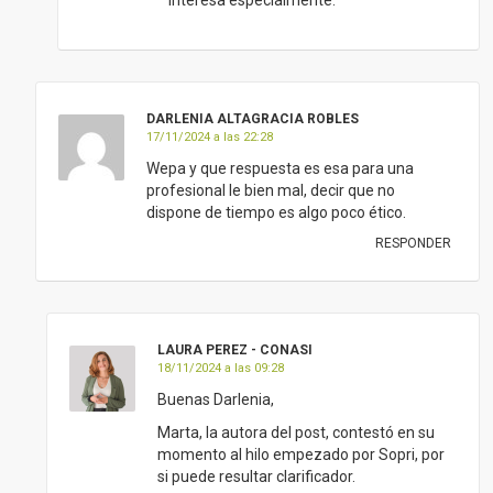
LAURA PEREZ - CONASI
18/11/2024 a las 09:28
Buenas Darlenia,
Marta, la autora del post, contestó en su
momento al hilo empezado por Sopri, por
si puede resultar clarificador.
¡Saludos!
RESPONDER
Pingback: ALERTA: Científicos de Harvard suplican que paren el
consumo de leche (Entérate por que) - Salud y Algo Más
EVA PIQUÉ
02/09/2016 a las 04:14
Solo añadir que el azúcar y los cereales
refinados y sus derivados son también una
causa importante de desmineralización. O sea