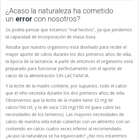
que el niño necesita durante los dos primeros años de vida.
Observemos que la leche de la madre tiene 32 mg de
calcio/100 ml, y la de vaca 120 mg/100 ml (para cubrir las
necesidades de los terneros). Las mayores necesidades de
calcio de nuestra vida están cubiertas con un alimento con un
contenido en calcio cuatro veces inferior al recomendado.
¿Acaso la naturaleza se ha equivocado? ¿No nos estaremos
equivocando nosotros en nuestro empeño de prolongar la
lactancia durante toda la vida y además lactando de otra
especie animal, a modo de terneros?
Es decir, está comprobado que en aportes de calcio de
200 ó
300 mg al día
no existe la osteoporosis. Esta es la cantidad de
calcio que se ingiere en países que no consumen productos
lácteos, la que consume cualquier persona mediante una dieta
equilibrada y sin lactancia indefinida. Tengamos en cuenta que
un vaso de leche ya contiene 300 mg de calcio. Si a esto le
sumamos el consumo de quizás más de un vaso de leche al
día, yogur, queso, y además los 200 o 300 mg que ya
tomamos con el resto de alimentos y con el agua, vemos que