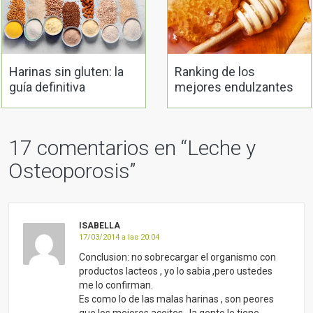
ISABELLA
17/03/2014 a las 20:04
Conclusion: no sobrecargar el organismo con
productos lacteos , yo lo sabia ,pero ustedes
me lo confirman.
Es como lo de las malas harinas , son peores
que los mejores aceites , la gente le tiene
miedo a la grasa y no se da cuenta que toda la
industria de la comida chatarra y ligth es peor,
que los buenos aceites o grasas naturales
.gracias por sus consejos , son bien recibidos .
RESPONDER
SOPRI
09/06/2015 a las 20:21
¿Podéis citar fuentes con los estudios de lo
que aquí afirmáis? Me gustaría ver dichos