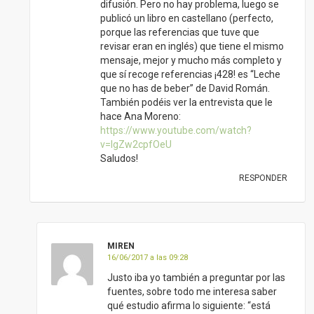
MIREN
16/06/2017 a las 09:28
Justo iba yo también a preguntar por las
fuentes, sobre todo me interesa saber
qué estudio afirma lo siguiente: “está
comprobado que en aportes de calcio de
200 ó 300 mg al día no existe la
osteoporosis”.
Estoy segura de que esta afirmación es
correcta, pero como ya han comentado
más arriba, sin citar la fuente pierde
credibilidad. Cuando se hacen estas
afirmaciones, creo que habría que añadir
cuál es el estudio, por ejemplo:
“Está comprobado que en aportes de
calcio de 200 ó 300 mg al día no existe la
osteoporosis (Wilson, 2013)”, (me he
inventado el nombre y la fecha) y al final
del artículo añades las referencias (libro,