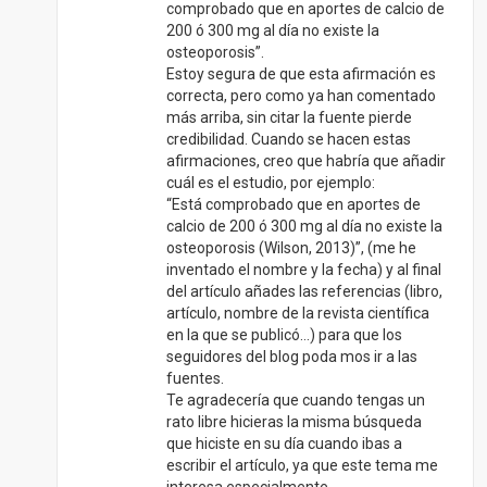
artículo, nombre de la revista científica
en la que se publicó…) para que los
seguidores del blog poda mos ir a las
fuentes.
Te agradecería que cuando tengas un
rato libre hicieras la misma búsqueda
que hiciste en su día cuando ibas a
escribir el artículo, ya que este tema me
interesa especialmente.
DARLENIA ALTAGRACIA ROBLES
17/11/2024 a las 22:28
Wepa y que respuesta es esa para una
profesional le bien mal, decir que no
dispone de tiempo es algo poco ético.
RESPONDER