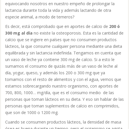
estamos sobrecargando nuestro organismo, con aportes de
700, 800, 1000… mg/día, que es el consumo medio de las
personas que toman lácteos en su dieta. Y eso sin hablar de las
personas que toman suplementos de calcio en comprimidos,
que son de 1000 o 1200 mg.
Cuando se consumen productos lácteos, la densidad de masa
ósea es buena durante un tiempo, pero el organismo se agota,
y desciende prematuramente. Cuando no se consumen
productos lácteos la densidad de masa ósea se mantiene en
buenos niveles durante toda la vida, produciéndose una
pérdida de masa ósea fisiológica con el envejecimiento.
Por esta razón
la densidad de masa ósea
(lo que se mide en
las densitometrías)
no es tan fiable
, ya que la misma
densidad en una persona que ha tomado muchos lácteos
corresponde a un hueso con poca capacidad de incorporar
calcio, desgastado y en una persona que no ha tomado
lácteos corresponde a un hueso que mantiene en buen estado
su matriz y sus células y puede seguir manteniendo su