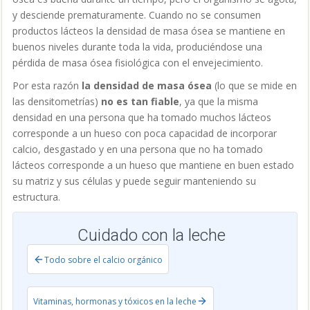
estructura.
Cuidado con la leche
Todo sobre el calcio orgánico
Vitaminas, hormonas y tóxicos en la leche
Envía por Whatsapp
Tweet
Compartir
Pinterest
MARTA VILLÉN - CONASI -
PUBLICACIONES
Marta Villén, Diplomada en Enfermería, máster en Cuidados
Paliativos (experiencia laboral 27 años), formada en Nutrición
Ayurveda, Cocina Energetica, Quiromasaje, Terapia de Zonas