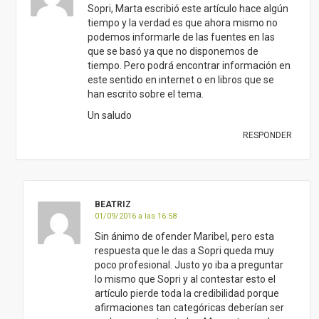
BEATRIZ
01/09/2016 a las 16:58
Sin ánimo de ofender Maribel, pero esta
respuesta que le das a Sopri queda muy
poco profesional. Justo yo iba a preguntar
lo mismo que Sopri y al contestar esto el
artículo pierde toda la credibilidad porque
afirmaciones tan categóricas deberían ser
poder ser contrastadas. Me gusta mucho
leeros y me gusta que pongáis de dónde
sale la información que usáis en vuestros
artículos para así poder ir a contrastar y
tomar una decisión estudiada y meditada.
Otra alternativa sería enlazar el artículo de
Marta que versa sobre lo mismo y tiene la
bibliografía que dices en tu comentario,
esto no creo que sea tan costoso de buscar.
Saludos.
RESPONDER