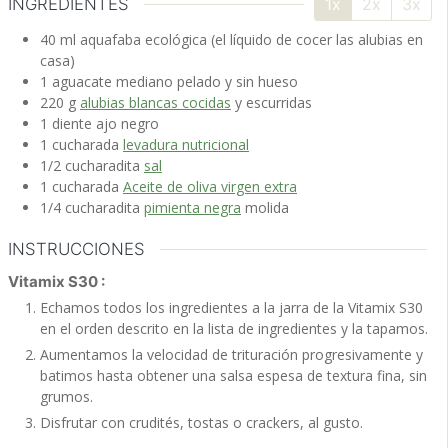
INGREDIENTES
1x
2x
3x
40
ml
aquafaba ecológica
(el líquido de cocer las alubias en
casa)
1
aguacate
mediano pelado y sin hueso
220
g
alubias blancas cocidas
y escurridas
1
diente
ajo negro
1
cucharada
levadura nutricional
1/2
cucharadita
sal
1
cucharada
Aceite de oliva virgen extra
1/4
cucharadita
pimienta negra
molida
INSTRUCCIONES
Vitamix S30 :
Echamos todos los ingredientes a la jarra de la Vitamix S30
en el orden descrito en la lista de ingredientes y la tapamos.
Aumentamos la velocidad de trituración progresivamente y
batimos hasta obtener una salsa espesa de textura fina, sin
grumos.
Disfrutar con crudités, tostas o crackers, al gusto.