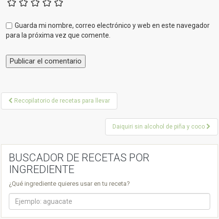
Guarda mi nombre, correo electrónico y web en este navegador
para la próxima vez que comente.
P
Recopilatorio de recetas para llevar
o
Daiquiri sin alcohol de piña y coco
s
t
BUSCADOR DE RECETAS POR
n
INGREDIENTE
a
¿Qué ingrediente quieres usar en tu receta?
v
i