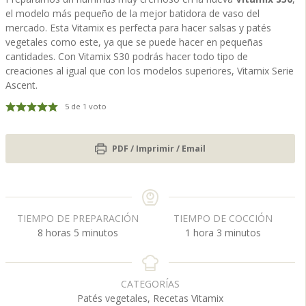
el modelo más pequeño de la mejor batidora de vaso del
mercado. Esta Vitamix es perfecta para hacer salsas y patés
vegetales como este, ya que se puede hacer en pequeñas
cantidades. Con Vitamix S30 podrás hacer todo tipo de
creaciones al igual que con los modelos superiores, Vitamix Serie
Ascent.
5
de 1 voto
PDF / Imprimir / Email
TIEMPO DE PREPARACIÓN
TIEMPO DE COCCIÓN
h
m
h
m
8
horas
5
minutos
1
hora
3
minutos
o
i
o
i
r
n
r
n
a
u
a
u
CATEGORÍAS
s
t
t
Patés vegetales, Recetas Vitamix
o
o