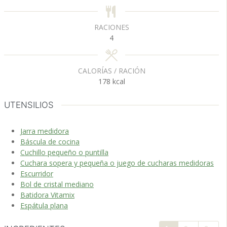
s
s
RACIONES
4
CALORÍAS / RACIÓN
178
kcal
UTENSILIOS
Jarra medidora
Báscula de cocina
Cuchillo pequeño o puntilla
Cuchara sopera y pequeña o juego de cucharas medidoras
Escurridor
Bol de cristal mediano
Batidora Vitamix
Espátula plana