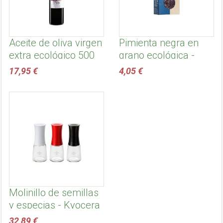
Aceite de oliva virgen
Pimienta negra en
extra ecológico 500
grano ecológica -
ml, temprano -
Sonnentor
17,95 €
4,05 €
Dehesa de la sabina
Molinillo de semillas
y especias - Kyocera
32,89 €