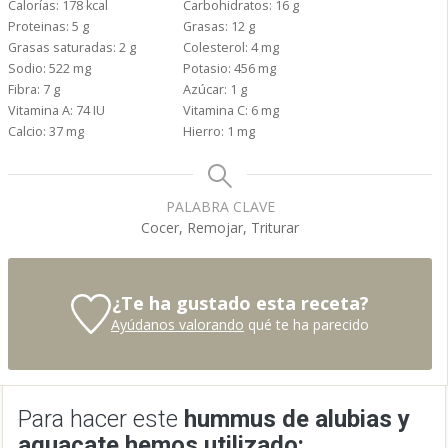
Calorías:
178
kcal
Carbohidratos:
16
g
Proteinas:
5
g
Grasas:
12
g
Grasas saturadas:
2
g
Colesterol:
4
mg
Sodio:
522
mg
Potasio:
456
mg
Fibra:
7
g
Azúcar:
1
g
Vitamina A:
74
IU
Vitamina C:
6
mg
Calcio:
37
mg
Hierro:
1
mg
PALABRA CLAVE
Cocer, Remojar, Triturar
¿Te ha gustado esta receta?
Ayúdanos valorando
qué te ha parecido
Para hacer este
hummus de alubias y
aguacate hemos utilizado: