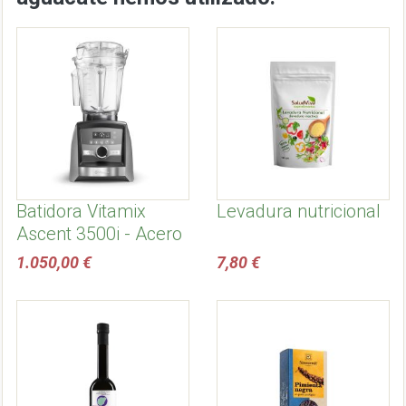
Batidora Vitamix
Levadura nutricional
Ascent 3500i - Acero
Inoxidable
1.050,00 €
7,80 €