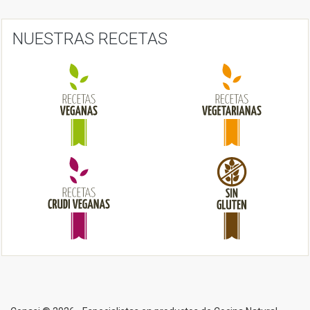
g
a
NUESTRAS RECETAS
t
i
o
n