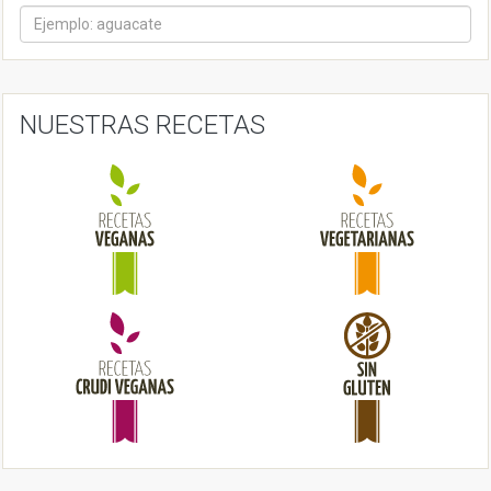
a
v
i
NUESTRAS RECETAS
g
a
t
i
o
n