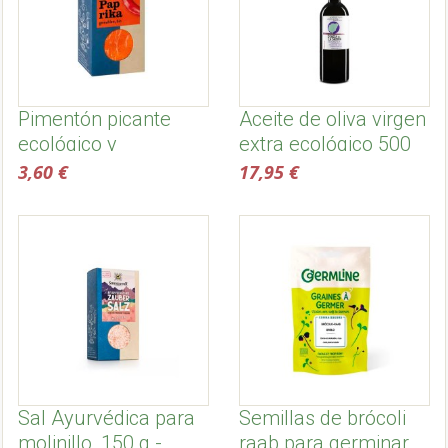
Pimentón picante
Aceite de oliva virgen
ecológico y
extra ecológico 500
biodinámico -
ml, temprano -
3,60 €
17,95 €
Sonnentor
Dehesa de la sabina
Sal Ayurvédica para
Semillas de brócoli
molinillo, 150 g -
raab para germinar,