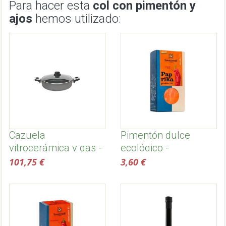
Para hacer esta
col con pimentón y
ajos
hemos utilizado:
Cazuela
Pimentón dulce
vitrocerámica y gas -
ecológico -
SKK
Sonnentor
101,75 €
3,60 €