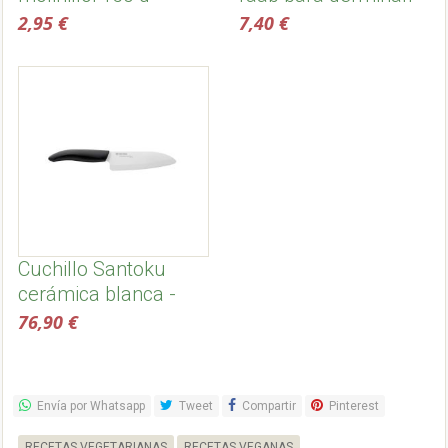
Sonnentor
ecológicas
2,95 €
7,40 €
Cuchillo Santoku
cerámica blanca -
Kyocera
76,90 €
Envía por Whatsapp
Tweet
Compartir
Pinterest
RECETAS VEGETARIANAS
RECETAS VEGANAS