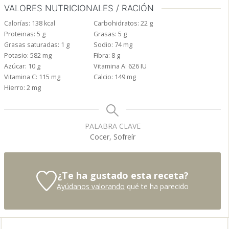
VALORES NUTRICIONALES / RACIÓN
Calorías:
138
kcal
Carbohidratos:
22
g
Proteinas:
5
g
Grasas:
5
g
Grasas saturadas:
1
g
Sodio:
74
mg
Potasio:
582
mg
Fibra:
8
g
Azúcar:
10
g
Vitamina A:
626
IU
Vitamina C:
115
mg
Calcio:
149
mg
Hierro:
2
mg
PALABRA CLAVE
Cocer, Sofreír
¿Te ha gustado esta receta?
Ayúdanos valorando
qué te ha parecido