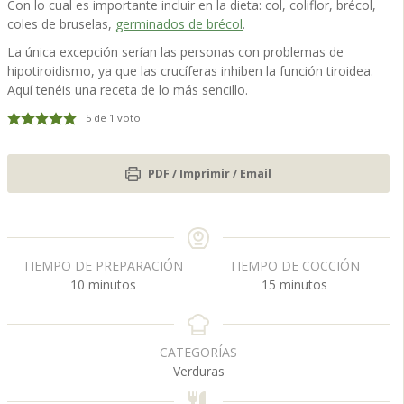
Con lo cual es importante incluir en la dieta: col, coliflor, brécol,
coles de bruselas,
germinados de brécol
.
La única excepción serían las personas con problemas de
hipotiroidismo, ya que las crucíferas inhiben la función tiroidea.
Aquí tenéis una receta de lo más sencillo.
5
de 1 voto
PDF / Imprimir / Email
TIEMPO DE PREPARACIÓN
TIEMPO DE COCCIÓN
m
m
10
minutos
15
minutos
i
i
n
n
u
u
CATEGORÍAS
t
t
Verduras
o
o
s
s