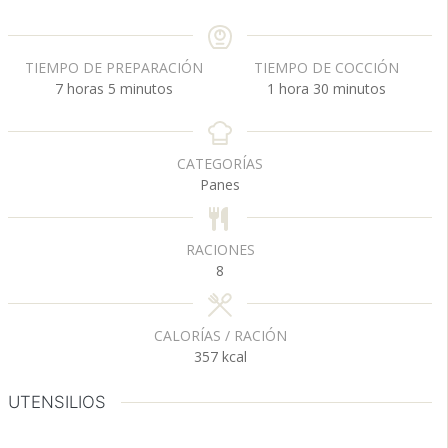
TIEMPO DE PREPARACIÓN
TIEMPO DE COCCIÓN
h
m
h
m
7
horas
5
minutos
1
hora
30
minutos
o
i
o
i
r
n
r
n
a
u
a
u
CATEGORÍAS
s
t
t
Panes
o
o
s
s
RACIONES
8
CALORÍAS / RACIÓN
357
kcal
UTENSILIOS