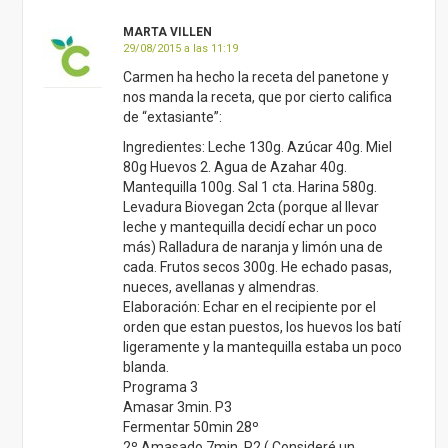
MARTA VILLEN
29/08/2015 a las 11:19
Carmen ha hecho la receta del panetone y
nos manda la receta, que por cierto califica
de “extasiante”:
Ingredientes: Leche 130g. Azúcar 40g. Miel
80g Huevos 2. Agua de Azahar 40g.
Mantequilla 100g. Sal 1 cta. Harina 580g.
Levadura Biovegan 2cta (porque al llevar
leche y mantequilla decidí echar un poco
más) Ralladura de naranja y limón una de
cada. Frutos secos 300g. He echado pasas,
nueces, avellanas y almendras.
Elaboración: Echar en el recipiente por el
orden que estan puestos, los huevos los batí
ligeramente y la mantequilla estaba un poco
blanda.
Programa 3
Amasar 3min. P3
Fermentar 50min 28º
2º Amasado 7min. P2 ( Consideré un