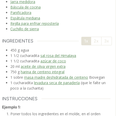
Jarra medidora
Báscula de cocina
Panificadora
Espátula mediana
Rejilla para enfriar repostería
Cuchillo de sierra
INGREDIENTES
1x
2x
3x
450
g
agua
1 1/2
cucharadita
sal rosa del Himalaya
1 1/2
cucharadita
azúcar de coco
20
ml
aceite de oliva virgen extra
750
g
harina de centeno integral
1
sobre
masa madre deshidratada de centeno
Biovegan
1
cucharadita
levadura seca de panadería
(que le falte un
poco a la cucharita)
INSTRUCCIONES
Ejemplo 1:
Poner todos los ingredientes en el molde, en el orden