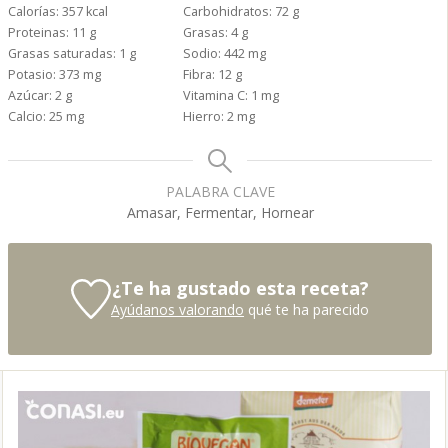
Calorías:
357
kcal
Carbohidratos:
72
g
Proteinas:
11
g
Grasas:
4
g
Grasas saturadas:
1
g
Sodio:
442
mg
Potasio:
373
mg
Fibra:
12
g
Azúcar:
2
g
Vitamina C:
1
mg
Calcio:
25
mg
Hierro:
2
mg
PALABRA CLAVE
Amasar, Fermentar, Hornear
¿Te ha gustado esta receta?
Ayúdanos valorando
qué te ha parecido