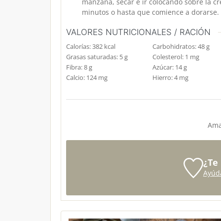
manzana, secar e ir colocando sobre la c
minutos o hasta que comience a dorarse. D
VALORES NUTRICIONALES / RACIÓN
Calorías:
382
kcal
Carbohidratos:
48
g
Grasas saturadas:
5
g
Colesterol:
1
mg
Fibra:
8
g
Azúcar:
14
g
Calcio:
124
mg
Hierro:
4
mg
Ama
¿Te
Ayúd