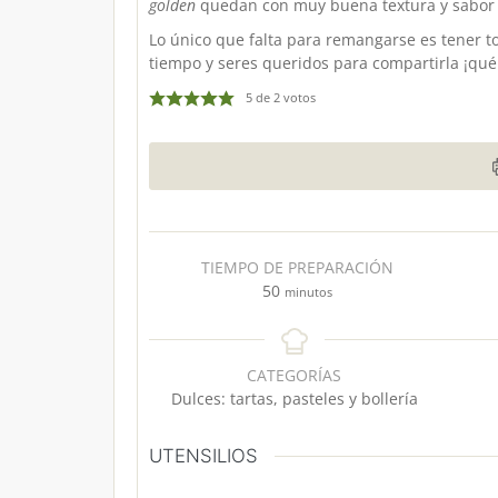
golden
quedan con muy buena textura y sabor
Lo único que falta para remangarse es tener to
tiempo y seres queridos para compartirla ¡qué
5
de
2
votos
TIEMPO DE PREPARACIÓN
m
50
minutos
i
n
u
CATEGORÍAS
t
Dulces: tartas, pasteles y bollería
o
s
UTENSILIOS