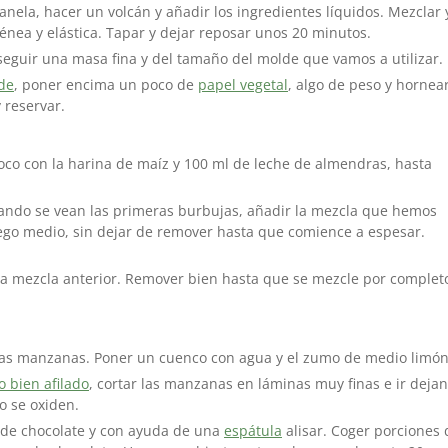
anela, hacer un volcán y añadir los ingredientes líquidos. Mezclar 
ea y elástica. Tapar y dejar reposar unos 20 minutos.
seguir una masa fina y del tamaño del molde que vamos a utilizar.
de
, poner encima un poco de
papel vegetal
, algo de peso y hornea
 reservar.
oco con la harina de maíz y 100 ml de leche de almendras, hasta
 Cuando se vean las primeras burbujas, añadir la mezcla que hemos
ego medio, sin dejar de remover hasta que comience a espesar.
 la mezcla anterior. Remover bien hasta que se mezcle por complet
as manzanas. Poner un cuenco con agua y el zumo de medio limón
o bien afilado
, cortar las manzanas en láminas muy finas e ir deja
o se oxiden.
 de chocolate y con ayuda de una
espátula
alisar. Coger porciones 