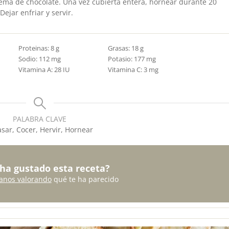
rema de chocolate. Una vez cubierta entera, hornear durante 20
ejar enfriar y servir.
Proteinas:
8
g
Grasas:
18
g
Sodio:
112
mg
Potasio:
177
mg
Vitamina A:
28
IU
Vitamina C:
3
mg
PALABRA CLAVE
sar, Cocer, Hervir, Hornear
 ha gustado esta receta?
anos valorando
qué te ha parecido