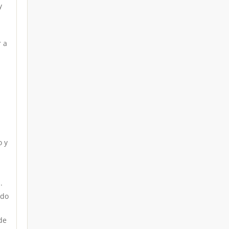
y
r a
o y
.
ndo
de