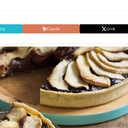
ity
Claude
Grok