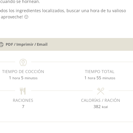
 cuando se hornean.
dos los ingredientes localizados, buscar una hora de tu valioso
 aproveche! 🙂
PDF / Imprimir / Email
TIEMPO DE COCCIÓN
TIEMPO TOTAL
h
m
h
m
1
5
1
55
hora
minutos
hora
minutos
o
i
o
i
r
n
r
n
a
u
a
u
RACIONES
CALORÍAS / RACIÓN
t
t
7
382
kcal
o
o
s
s