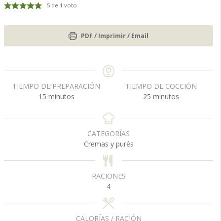
5
de 1 voto
PDF / Imprimir / Email
TIEMPO DE PREPARACIÓN
TIEMPO DE COCCIÓN
m
m
15
minutos
25
minutos
i
i
n
n
u
u
CATEGORÍAS
t
t
Cremas y purés
o
o
s
s
RACIONES
4
CALORÍAS / RACIÓN