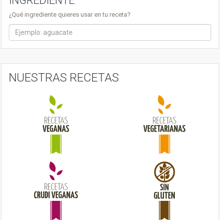
INGREDIENTE
a
¿Qué ingrediente quieres usar en tu receta?
v
i
g
a
NUESTRAS RECETAS
t
i
o
n