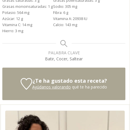
Grasas saturadas:
3
g
Grasas poliinsaturadas:
3
g
Grasas monoinsaturadas:
1
g
Sodio:
305
mg
Potasio:
564
mg
Fibra:
6
g
Azúcar:
12
g
Vitamina A:
20938
IU
Vitamina C:
14
mg
Calcio:
143
mg
Hierro:
3
mg
PALABRA CLAVE
Batir, Cocer, Saltear
¿Te ha gustado esta receta?
Ayúdanos valorando
qué te ha parecido