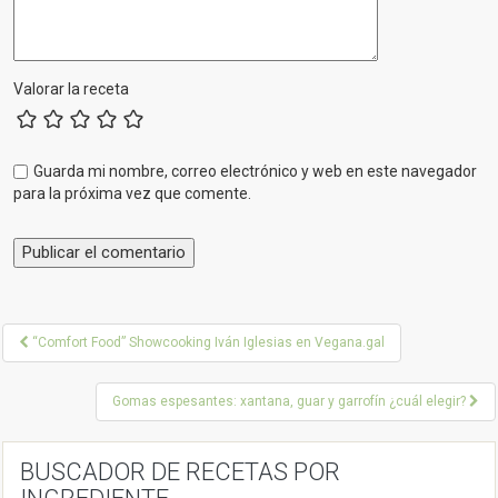
Valorar la receta
Guarda mi nombre, correo electrónico y web en este navegador
para la próxima vez que comente.
P
“Comfort Food” Showcooking Iván Iglesias en Vegana.gal
o
Gomas espesantes: xantana, guar y garrofín ¿cuál elegir?
s
t
BUSCADOR DE RECETAS POR
n