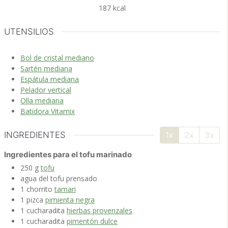
187
kcal
UTENSILIOS
Bol de cristal mediano
Sartén mediana
Espátula mediana
Pelador vertical
Olla mediana
Batidora Vitamix
INGREDIENTES
1x
2x
3x
Ingredientes para el tofu marinado
250
g
tofu
agua
del tofu prensado
1
chorrito
tamari
1
pizca
pimienta negra
1
cucharadita
hierbas provenzales
1
cucharadita
pimentón dulce