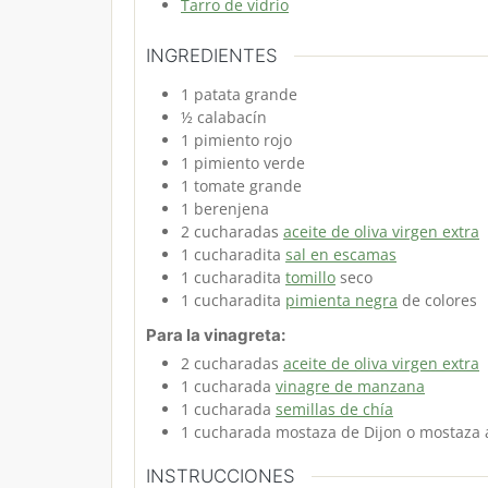
Tarro de vidrio
INGREDIENTES
1
patata
grande
½
calabacín
1
pimiento rojo
1
pimiento verde
1
tomate
grande
1
berenjena
2
cucharadas
aceite de oliva virgen extra
1
cucharadita
sal en escamas
1
cucharadita
tomillo
seco
1
cucharadita
pimienta negra
de colores
Para la vinagreta:
2
cucharadas
aceite de oliva virgen extra
1
cucharada
vinagre de manzana
1
cucharada
semillas de chía
1
cucharada
mostaza de Dijon
o mostaza 
INSTRUCCIONES