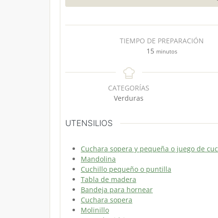
TIEMPO DE PREPARACIÓN
m
15
minutos
i
n
u
CATEGORÍAS
t
Verduras
o
s
UTENSILIOS
Cuchara sopera y pequeña o juego de cu
Mandolina
Cuchillo pequeño o puntilla
Tabla de madera
Bandeja para hornear
Cuchara sopera
Molinillo