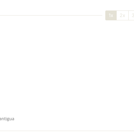
1x
2x
antigua