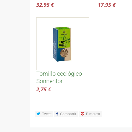
juliana - Kyocera
ecológico 50
32,95 €
17,95 €
temprano - 
de la sabina
Tomillo ecológico -
Sonnentor
2,75 €
Tweet
Compartir
Pinterest