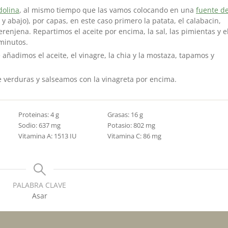
olina
, al mismo tiempo que las vamos colocando en una
fuente d
 y abajo), por capas, en este caso primero la patata, el calabacin,
renjena. Repartimos el aceite por encima, la sal, las pimientas y e
 minutos.
añadimos el aceite, el vinagre, la chia y la mostaza, tapamos y
 verduras y salseamos con la vinagreta por encima.
Proteinas:
4
g
Grasas:
16
g
Sodio:
637
mg
Potasio:
802
mg
Vitamina A:
1513
IU
Vitamina C:
86
mg
PALABRA CLAVE
Asar