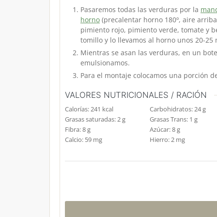
Pasaremos todas las verduras por la
mand
horno
(precalentar horno 180º, aire arriba
pimiento rojo, pimiento verde, tomate y be
tomillo y lo llevamos al horno unos 20-25
Mientras se asan las verduras, en un bote 
emulsionamos.
Para el montaje colocamos una porción de
VALORES NUTRICIONALES / RACIÓN
Calorías:
241
kcal
Carbohidratos:
24
g
Grasas saturadas:
2
g
Grasas Trans:
1
g
Fibra:
8
g
Azúcar:
8
g
Calcio:
59
mg
Hierro:
2
mg