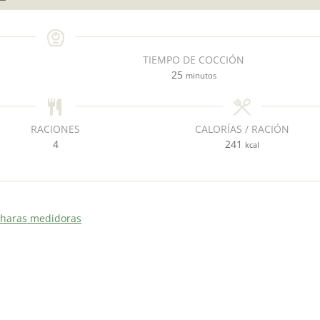
TIEMPO DE COCCIÓN
m
25
minutos
i
n
u
RACIONES
CALORÍAS / RACIÓN
t
4
241
kcal
o
s
charas medidoras