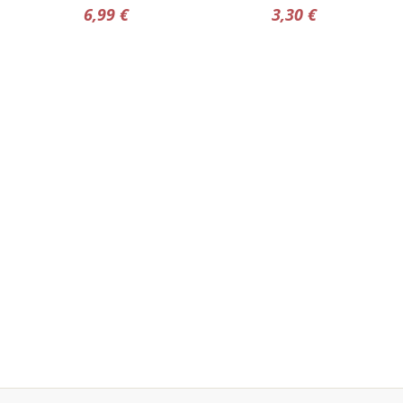
0 ml,
Naturgreen
6,99 €
3,30 €
Dehesa