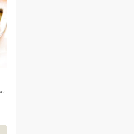
que
s