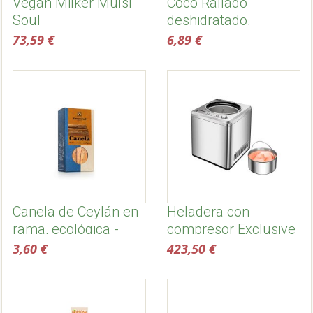
Vegan Milker Mülsi
Coco Rallado
Soul
deshidratado,
ecológico - Salud
73,59 €
6,89 €
Viva
Canela de Ceylán en
Heladera con
rama, ecológica -
compresor Exclusive
Sonnentor
2 l - Unold
3,60 €
423,50 €