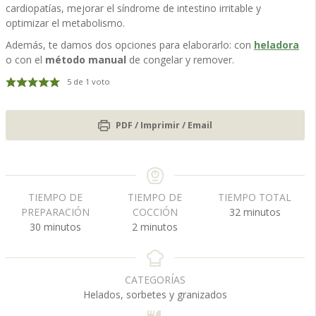
cardiopatías, mejorar el síndrome de intestino irritable y
optimizar el metabolismo.
Además, te damos dos opciones para elaborarlo: con
heladora
o con el
método manual
de congelar y remover.
5
de 1 voto
PDF / Imprimir / Email
TIEMPO DE
TIEMPO DE
TIEMPO TOTAL
m
PREPARACIÓN
COCCIÓN
32
minutos
m
m
i
30
minutos
2
minutos
i
i
n
n
n
u
u
u
t
CATEGORÍAS
t
t
o
Helados, sorbetes y granizados
o
o
s
s
s