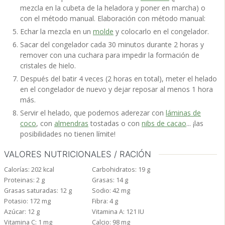
mezcla en la cubeta de la heladora y poner en marcha) o
con el método manual. Elaboración con método manual:
Echar la mezcla en un
molde
y colocarlo en el congelador.
Sacar del congelador cada 30 minutos durante 2 horas y
remover con una cuchara para impedir la formación de
cristales de hielo.
Después del batir 4 veces (2 horas en total), meter el helado
en el congelador de nuevo y dejar reposar al menos 1 hora
más.
Servir el helado, que podemos aderezar con
láminas de
coco
, con
almendras
tostadas o con
nibs de cacao
... ¡las
posibilidades no tienen límite!
VALORES NUTRICIONALES / RACIÓN
Calorías:
202
kcal
Carbohidratos:
19
g
Proteinas:
2
g
Grasas:
14
g
Grasas saturadas:
12
g
Sodio:
42
mg
Potasio:
172
mg
Fibra:
4
g
Azúcar:
12
g
Vitamina A:
121
IU
Vitamina C:
1
mg
Calcio:
98
mg