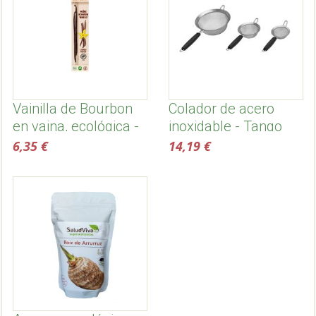
Vainilla de Bourbon
Colador de acero
en vaina, ecológica -
inoxidable - Tango
Biovegan
6,35 €
14,19 €