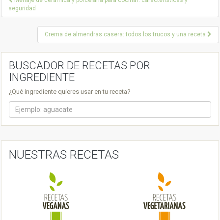
Menaje de cerámica y porcelana para cocinar: características y
seguridad
o
s
Crema de almendras casera: todos los trucos y una receta
t
n
BUSCADOR DE RECETAS POR
INGREDIENTE
a
v
¿Qué ingrediente quieres usar en tu receta?
i
g
a
NUESTRAS RECETAS
t
i
o
n