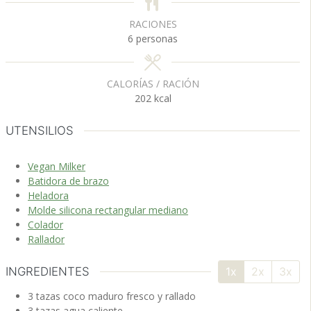
RACIONES
6
personas
CALORÍAS / RACIÓN
202
kcal
UTENSILIOS
Vegan Milker
Batidora de brazo
Heladora
Molde silicona rectangular mediano
Colador
Rallador
INGREDIENTES
1x
2x
3x
3
tazas
coco maduro
fresco y rallado
3
tazas
agua
caliente